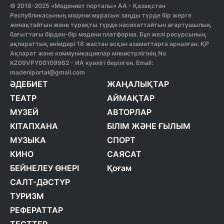
© 2018-2025 «Мәдениет порталы» АА - Қазақстан
Республикасының мәдени мұрасын заңды түрде бір жерге
жинақтайтын және тұрақты түрде насихаттайтын ағартушылық
бағыттағы бірден-бір мәдени платформа. Бұл желі ресурсының
ақпараттық өнімдері 18 жастан асқан азаматтарға арналған. ҚР
Ақпарат және коммуникациялар министрлігінің No
KZ09VPY00109962 - ИА куәлігі берілген. Email:
madeniportal@gmail.com
ӘДЕБИЕТ
ЖАҢАЛЫҚТАР
ТЕАТР
АЙМАҚТАР
МУЗЕЙ
АВТОРЛАР
КІТАПХАНА
БІЛІМ ЖӘНЕ ҒЫЛЫМ
МУЗЫКА
СПОРТ
КИНО
САЯСАТ
БЕЙНЕЛЕУ ӨНЕРІ
Қоғам
САЛТ-ДӘСТҮР
ТУРИЗМ
РЕФЕРАТТАР