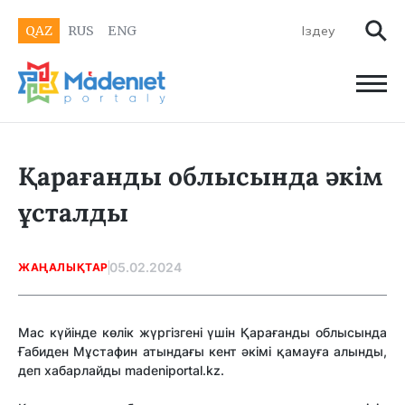
QAZ
RUS
ENG
Қарағанды облысында әкім
ұсталды
05.02.2024
ЖАҢАЛЫҚТАР
Мас күйінде көлік жүргізгені үшін Қарағанды облысында
Ғабиден Мұстафин атындағы кент әкімі қамауға алынды,
деп хабарлайды madeniportal.kz.