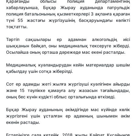
Қарағанды облысы полиция департаментінің
хабарлауынша, Бұқар Жырау ауданында патрульдік
полиция батальонының қызметкерлері 3 ақпанға қараған
түні 55 жастағы жүргізушінің басқаруындағы көлікті
тоқтатты.
Тәртіп сақшылары ер адамнан алкогольдің иісі
шыққанын байқап, оны медициналық тексеруге жіберді.
Осылайша оның орташа дәрежеде мас екені расталды.
Медициналық куәландырудан кейін материалдар шешім
қабылдау үшін сотқа жіберілді.
Сот ер адамды жеті жылға жүргізуші куәлігінен айырды
және 15 тәулікке қамауға алу жазасын тағайындады,
оның бес күнін күдікті облыс орталығында өткізеді.
Бұқар Жырау ауданының әкімдігінде мас күйінде көлік
жүргізгені үшін ұсталған ер адамның шынымен әкім
екенін растады.
Естеріңізге сала кетейік, 2018 жылы Қайрат Құсайынов