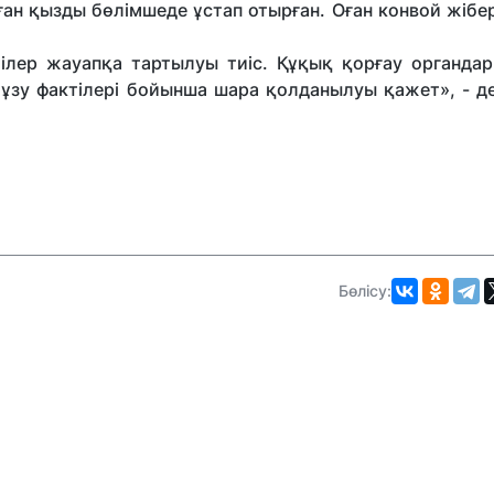
ан қызды бөлімшеде ұстап отырған. Оған конвой жібе
ктілер жауапқа тартылуы тиіс. Құқық қорғау органда
 бұзу фактілері бойынша шара қолданылуы қажет», - 
Бөлісу: