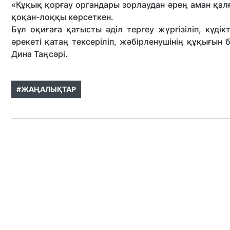
«Құқық қорғау органдары зорлаудан әрең аман қалғ
қоқан-лоққы көрсеткен.
Бұл оқиғаға қатысты әділ тергеу жүргізіліп, күді
әрекеті қатаң тексеріліп, жәбірленушінің құқығын
Дина Таңсәрі.
#ЖАҢАЛЫҚТАР