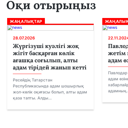
Оқи отырыңыз
ЖАҢАЛЫҚТАР
ЖАҢАЛЫҚ
28.07.2026
22.11.202
Жүргізуші куәлігі жоқ
Павло
жігіт басқарған көлік
жетім 
ағашқа соғылып, алты
адам ө
адам тірідей жанып кетті
Павлодар
адам өзін
Ресейдің Татарстан
хабарлайд
Республикасында адам шошырлық
адамның..
жол-көлік оқиғасы болып, алты адам
қаза тапты. Алды...