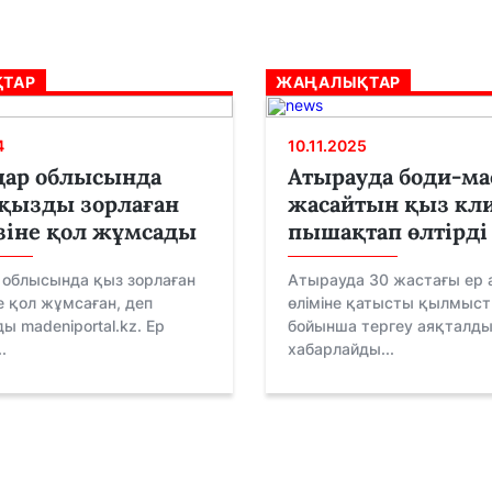
ТАР
ЖАҢАЛЫҚТАР
4
10.11.2025
дар облысында
Атырауда боди-ма
қызды зорлаған
жасайтын қыз кли
зіне қол жұмсады
пышақтап өлтірді
 облысында қыз зорлаған
Атырауда 30 жастағы ер
е қол жұмсаған, деп
өліміне қатысты қылмыст
ы madeniportal.kz. Ер
бойынша тергеу аяқталды
.
хабарлайды...