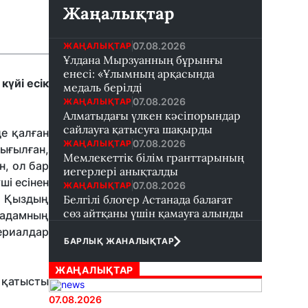
Жаңалықтар
07.08.2026
ЖАҢАЛЫҚТАР
Ұлдана Мырзуанның бұрынғы
енесі: «Ұлымның арқасында
күйі есік
медаль берілді
07.08.2026
ЖАҢАЛЫҚТАР
Алматыдағы үлкен кәсіпорындар
сайлауға қатысуға шақырды
е қалған
07.08.2026
ЖАҢАЛЫҚТАР
жығылған,
Мемлекеттік білім гранттарының
н, ол бар
иегерлері анықталды
ші есінен
07.08.2026
ЖАҢАЛЫҚТАР
. Қыздың
Белгілі блогер Астанада балағат
сөз айтқаны үшін қамауға алынды
 адамның
ериалдар
БАРЛЫҚ ЖАНАЛЫҚТАР
ЖАҢАЛЫҚТАР
 қатысты
07.08.2026