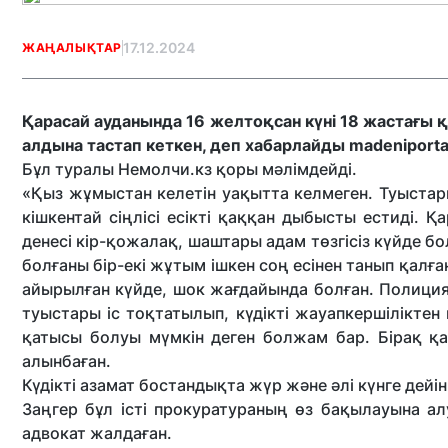
17.12.2024
ЖАҢАЛЫҚТАР
Қарасай ауданында 16 желтоқсан күні 18 жастағы қ
алдына тастап кеткен, деп хабарлайды madeniportal
Бұл туралы Немолчи.кз қоры мәлімдейді.
«Қыз жұмыстан келетін уақытта келмеген. Туыстар
кішкентай сіңлісі есікті қаққан дыбысты естиді. Қ
денесі кір-қожалақ, шаштары адам төзгісіз күйде б
болғаны бір-екі жұтым ішкен соң есінен танып қалған
айырылған күйде, шок жағдайында болған. Полиция
туыстары іс тоқтатылып, күдікті жауапкершілікте
қатысы болуы мүмкін деген болжам бар. Бірақ қа
алынбаған.
Күдікті азамат бостандықта жүр және әлі күнге дейі
Заңгер бұл істі прокуратураның өз бақылауына ал
адвокат жалдаған.