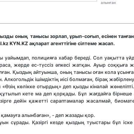
алынған
ызды оның танысы зорлап, ұрып-соғып, есінен танған 
.kz KYN.KZ ақпарат агенттігіне сілтеме жасап.
ы уайымдап, полицияға хабар береді. Сол уақытта үйд
араса, жерде ес-түссіз әпкесі жатқан. Ауыр соққыға 
олған. Қыздың айтуынша, оның танысы оған кола ұсынға
. Алкогольдік ішімдіктің иісі болмаған, бірақ жәбірлену
 «Өзің көлікке отырдың» деп қызды кінәлай жөнеліпті
н құтылып кете ма деп қорқады. Бұл жағдайға бірнеше
зірге дейін қажетті сараптамалар жасалмай, биомат
н қамауға алынбаған», - деп жазады қор.
уын сұрады. Қазіргі кезде қыздың туыстары бұл іске