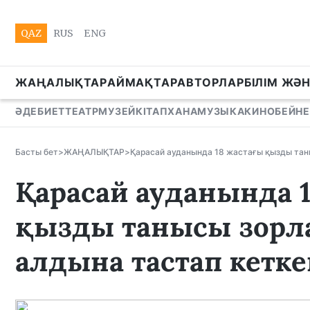
QAZ
RUS
ENG
ЖАҢАЛЫҚТАР
АЙМАҚТАР
АВТОРЛАР
БІЛІМ ЖӘ
ӘДЕБИЕТ
ТЕАТР
МУЗЕЙ
КІТАПХАНА
МУЗЫКА
КИНО
БЕЙНЕ
Басты бет
>
ЖАҢАЛЫҚТАР
>
Қарасай ауданында 18 жастағы қызды таны
Қарасай ауданында 
қызды танысы зорла
алдына тастап кетке