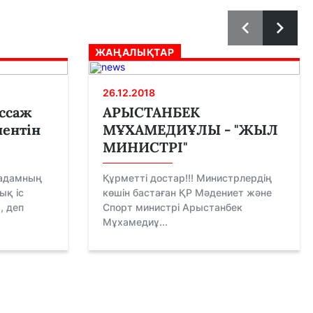
ЖАҢАЛЫҚТАР
26.12.2018
ссаж
АРЫСТАНБЕК
ентін
МҰХАМЕДИҰЛЫ - "ЖЫЛ
МИНИСТРІ"
 адамның
Құрметті достар!!! Министрлердің
ық іс
көшін бастаған ҚР Мəдениет және
, деп
Спорт министрі Арыстанбек
Мұхамедиұ...