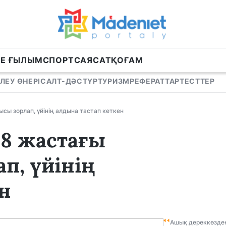
НЕ ҒЫЛЫМ
СПОРТ
САЯСАТ
ҚОҒАМ
ЛЕУ ӨНЕРІ
САЛТ-ДӘСТҮР
ТУРИЗМ
РЕФЕРАТТАР
ТЕСТТЕР
сы зорлап, үйінің алдына тастап кеткен
18 жастағы
п, үйінің
н
Ашық дереккөзде