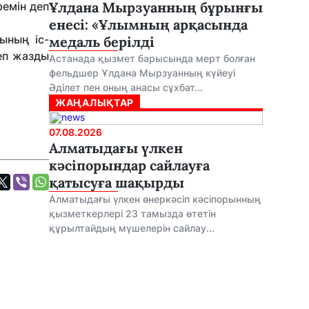
Ұлдана Мырзуанның бұрынғы
ремін деп
енесі: «Ұлымның арқасында
рының іс-
медаль берілді
деп жазды
Астанада қызмет барысында мерт болған
фельдшер Ұлдана Мырзуанның күйеуі
Әділет пен оның анасы сұхбат...
ЖАҢАЛЫҚТАР
07.08.2026
Алматыдағы үлкен
кәсіпорындар сайлауға
қатысуға шақырды
Алматыдағы үлкен өнеркәсіп кәсіпорынның
қызметкерлері 23 тамызда өтетін
құрылтайдың мүшелерін сайлау...