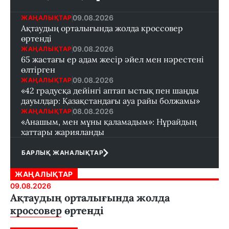
09.08.2026
ЖАҢАЛЫҚТАР
Ақтаудың орталығында жолда кроссовер
өртенді
09.08.2026
ЖАҢАЛЫҚТАР
65 жастағы ер адам жесір әйел мен нәрестені
өлтірген
09.08.2026
ЖАҢАЛЫҚТАР
«42 градусқа дейінгі аптап ыстық пен шаңды
дауылдар: Қазақстандағы ауа райы болжамы»
08.08.2026
ЖАҢАЛЫҚТАР
«Анашым, мен мұны қаламадым»: Нұрайдың
хаттары жарияланды
БАРЛЫҚ ЖАНАЛЫҚТАР
ЖАҢАЛЫҚТАР
09.08.2026
Ақтаудың орталығында жолда
кроссовер өртенді