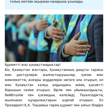
толық мәтінін оқырман назарына ұсынады.
Құрметті жас қазақстандықтар!
Біз, Қазақстан жастары, Қазақстанның даңқты тарихы
мен дәстүрлерін жалғастырушылар, қоғам мен
мемлекеттің жоғары мүдделерін негізге ала отырып, ел
мен Қазақстан халқы алдындағы өзінің қасиетті
борышын сезіне отырып, бірлік пен ұйымшылдықты,
бейбітшілік пен қоғамдық келісімді, Тәуелсіздіктің
мызғымас құндылықтарын қорғай отырып, Ел
Президенті Қ.К. Тоқаевқа терең құрмет пен алғыс білдіре