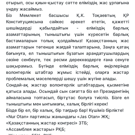
отырып, осы қиын-қыстау сәтте еліміздің жас ұрпағына
үндеу жасаймыз.
Біз Мемлекет басшысы Қ.К. Тоқаевтың ҚР
Конституциясына сәйкес әрекет ететін, қажетті
шешімдерді қабылдайтын - еліміздің барлық
азаматтарының тыныштығы үшін күресетін барлық
бастамаларын толық қолдаймыз! Қазақстанның жас
азаматтарын төтенше жағдай талаптарына, Заңға қатаң
бағынуға, ел тыныштығын бұзатын арандатушылардың
сөзіне сенбеуге, тек ресми дереккөздерге ғана сенуге
шақырамыз. Бүгінде еліміздің барлық өңірлерінде
волонтерлік штабтар жұмыс істейді, оларға жастар
проблемалық мәселелерді шешу үшін жүгіне алады.
Сондай-ақ жастар волонтерлік штабтардың қызметіне
қатыса алады. Осындай сын сағатта біз ел Президентінің
айналасына топтасып, біртұтас болуға тиіспіз. Бізге ел
тыныштығы мен ынтымағы, халық бірлігі керек!
Бізде бір ел, бір халық, бір тағдыр бар! Күшіміз бірлікте!
«Nur Otan» партиясы жанындағы «Jas Otan» ЖҚ;
«Қазақстанның жастар конгресі» ЗТБ;
«Ассамблея жастары» РҚБ;