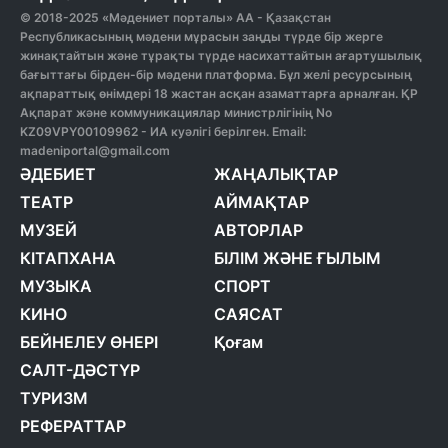
© 2018-2025 «Мәдениет порталы» АА - Қазақстан
Республикасының мәдени мұрасын заңды түрде бір жерге
жинақтайтын және тұрақты түрде насихаттайтын ағартушылық
бағыттағы бірден-бір мәдени платформа. Бұл желі ресурсының
ақпараттық өнімдері 18 жастан асқан азаматтарға арналған. ҚР
Ақпарат және коммуникациялар министрлігінің No
KZ09VPY00109962 - ИА куәлігі берілген. Email:
madeniportal@gmail.com
ӘДЕБИЕТ
ЖАҢАЛЫҚТАР
ТЕАТР
АЙМАҚТАР
МУЗЕЙ
АВТОРЛАР
КІТАПХАНА
БІЛІМ ЖӘНЕ ҒЫЛЫМ
МУЗЫКА
СПОРТ
КИНО
САЯСАТ
БЕЙНЕЛЕУ ӨНЕРІ
Қоғам
САЛТ-ДӘСТҮР
ТУРИЗМ
РЕФЕРАТТАР