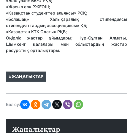
«Жас ұлан» ББҰ» РҚБ;
«Жасыл ел» РЖЕОШ;
«Қазақстан студенттер альянсы» РСҚ;
«Болашақ» Халықаралық стипендиясы
стипендиаттардың ассоциациясы» ҚБ;
«Казақстан КТК Одағы» РҚБ;
Өңірлік жастар ұйымдары; Нұр-Сұлтан, Алматы,
Шымкент қалалары мен облыстардың жастар
ресурстық орталықтары.
#ЖАҢАЛЫҚТАР
Бөлісу:
Жаңалықтар