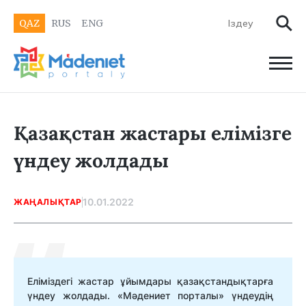
QAZ
RUS
ENG
Қазақстан жастары елімізге
үндеу жолдады
10.01.2022
ЖАҢАЛЫҚТАР
Еліміздегі жастар ұйымдары қазақстандықтарға
үндеу жолдады. «Мәдениет порталы» үндеудің