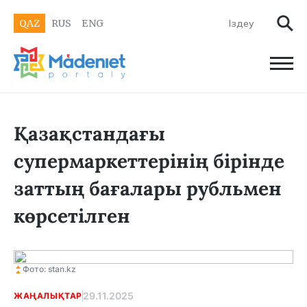
QAZ
RUS
ENG
Қазақстандағы
супермаркеттерінің бірінде
заттың бағалары рубльмен
көрсетілген
Фото: stan.kz
29.11.2025
ЖАҢАЛЫҚТАР