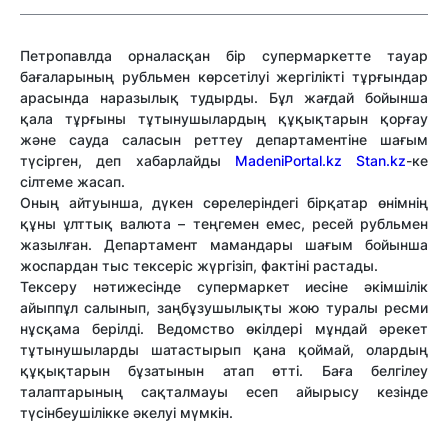
Петропавлда орналасқан бір супермаркетте тауар
бағаларының рубльмен көрсетілуі жергілікті тұрғындар
арасында наразылық тудырды. Бұл жағдай бойынша
қала тұрғыны тұтынушылардың құқықтарын қорғау
және сауда саласын реттеу департаментіне шағым
түсірген, деп хабарлайды
MadeniPortal.kz
Stan.kz
-ке
сілтеме жасап.
Оның айтуынша, дүкен сөрелеріндегі бірқатар өнімнің
құны ұлттық валюта – теңгемен емес, ресей рубльмен
жазылған. Департамент мамандары шағым бойынша
жоспардан тыс тексеріс жүргізіп, фактіні растады.
Тексеру нәтижесінде супермаркет иесіне әкімшілік
айыппұл салынып, заңбұзушылықты жою туралы ресми
нұсқама берілді. Ведомство өкілдері мұндай әрекет
тұтынушыларды шатастырып қана қоймай, олардың
құқықтарын бұзатынын атап өтті. Баға белгілеу
талаптарының сақталмауы есеп айырысу кезінде
түсінбеушілікке әкелуі мүмкін.