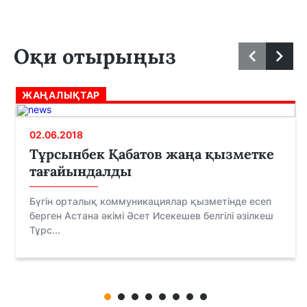
Оқи отырыңыз
ЖАҢАЛЫҚТАР
02.06.2018
Тұрсынбек Қабатов жаңа қызметке
тағайындалды
Бүгін орталық коммуникациялар қызметінде есеп
берген Астана әкімі Əсет Исекешев белгілі әзілкеш
Тұрс...