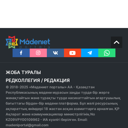
ЖОБА ТУРАЛЫ
РЕДКОЛЛЕГИЯ
/
РЕДАКЦИЯ
© 2018-2025 «Мәдениет порталы» АА - Қазақстан
Республикасының мәдени мұрасын заңды түрде бір жерге
жинақтайтын және тұрақты түрде насихаттайтын ағартушылық
бағыттағы бірден-бір мәдени платформа. Бұл желі ресурсының
ақпараттық өнімдері 18 жастан асқан азаматтарға арналған. ҚР
Ақпарат және коммуникациялар министрлігінің No
KZ09VPY00109962 - ИА куәлігі берілген. Email:
madeniportal@gmail.com