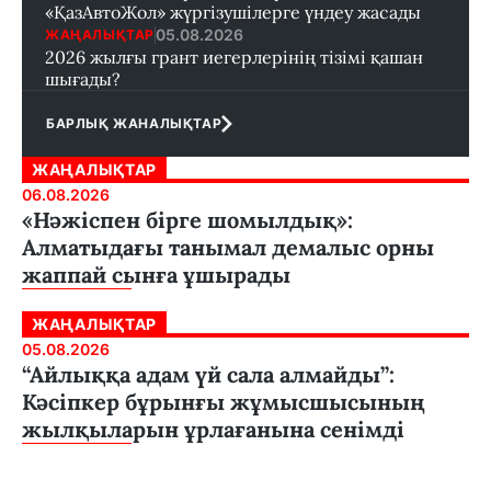
«ҚазАвтоЖол» жүргізушілерге үндеу жасады
05.08.2026
ЖАҢАЛЫҚТАР
2026 жылғы грант иегерлерінің тізімі қашан
шығады?
БАРЛЫҚ ЖАНАЛЫҚТАР
ЖАҢАЛЫҚТАР
06.08.2026
«Нәжіспен бірге шомылдық»:
Алматыдағы танымал демалыс орны
жаппай сынға ұшырады
ЖАҢАЛЫҚТАР
05.08.2026
“Айлыққа адам үй сала алмайды”:
Кәсіпкер бұрынғы жұмысшысының
жылқыларын ұрлағанына сенімді