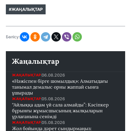
#ЖАҢАЛЫҚТАР
Бөлісу:
Жаңалықтар
06.08.2026
ЖАҢАЛЫҚТАР
«Нәжіспен бірге шомылдық»: Алматыдағы
танымал демалыс орны жаппай сынға
ұшырады
05.08.2026
ЖАҢАЛЫҚТАР
“Айлыққа адам үй сала алмайды”: Кәсіпкер
бұрынғы жұмысшысының жылқыларын
ұрлағанына сенімді
05.08.2026
ЖАҢАЛЫҚТАР
Жол бойында дәрет сындырмаңыз: