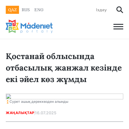
QAZ
RUS
ENG
Қостанай облысында
отбасылық жанжал кезінде
екі әйел көз жұмды
Сурет ашық дереккөзден алынды
16.07.2025
ЖАҢАЛЫҚТАР