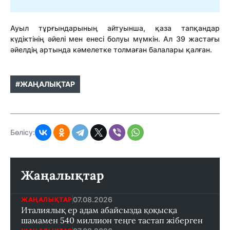
Ауыл тұрғындарының айтуынша, қаза тапқандар
күдіктінің әйелі мен енесі болуы мүмкін. Ал 39 жастағы
әйелдің артында кәмелетке толмаған балалары қалған.
#ЖАҢАЛЫҚТАР
Бөлісу:
Жаңалықтар
07.08.2026
ЖАҢАЛЫҚТАР
Италиялық ер адам абайсызда қоқысқа
шамамен 540 миллион теңге тастап жіберген