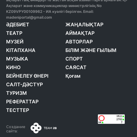
Ақпарат және коммуникациялар министрлігінің No
KZ09VPY00109962 - ИА куәлігі берілген. Email:
madeniportal@gmail.com
ӘДЕБИЕТ
ЖАҢАЛЫҚТАР
ТЕАТР
АЙМАҚТАР
МУЗЕЙ
АВТОРЛАР
КІТАПХАНА
БІЛІМ ЖӘНЕ ҒЫЛЫМ
МУЗЫКА
СПОРТ
КИНО
САЯСАТ
БЕЙНЕЛЕУ ӨНЕРІ
Қоғам
САЛТ-ДӘСТҮР
ТУРИЗМ
РЕФЕРАТТАР
ТЕСТТЕР
Создание
сайта: