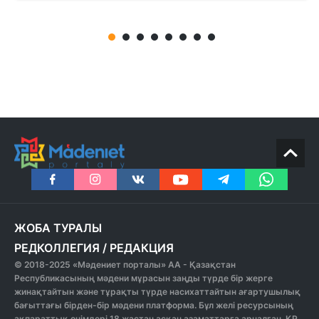
ЖОБА ТУРАЛЫ
РЕДКОЛЛЕГИЯ
/
РЕДАКЦИЯ
© 2018-2025 «Мәдениет порталы» АА - Қазақстан
Республикасының мәдени мұрасын заңды түрде бір жерге
жинақтайтын және тұрақты түрде насихаттайтын ағартушылық
бағыттағы бірден-бір мәдени платформа. Бұл желі ресурсының
ақпараттық өнімдері 18 жастан асқан азаматтарға арналған. ҚР