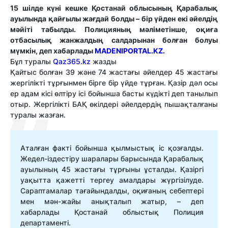
15 шілде күні кешке Қостанай облысының Қарабалық
ауылында қайғылы жағдай болды – бір үйден екі әйелдің
мәйіті табылды. Полицияның мәліметінше, оқиға
отбасылық жанжалдың салдарынан болған болуы
мүмкін, деп хабарлады
MADENIPORTAL.KZ.
Бұл туралы
Qaz365.kz
жазды
Қайтыс болған 39 және 74 жастағы әйелдер 45 жастағы
жергілікті тұрғынмен бірге бір үйде тұрған. Қазір дәл осы
ер адам кісі өлтіру ісі бойынша басты күдікті деп танылып
отыр. Жергілікті БАҚ өкілдері әйелдердің пышақталғаны
туралы жазған.
Аталған факті бойынша қылмыстық іс қозғалды.
Жедел-іздестіру шаралары барысында Қарабалық
ауылының 45 жастағы тұрғыны ұсталды. Қазіргі
уақытта қажетті тергеу амалдары жүргізілуде.
Сараптамалар тағайындалды, оқиғаның себептері
мен мән-жайы анықталып жатыр, – деп
хабарлады Қостанай облыстық Полиция
департаменті.