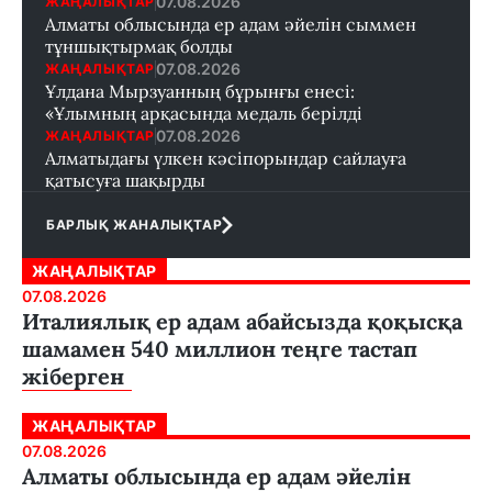
07.08.2026
ЖАҢАЛЫҚТАР
Алматы облысында ер адам әйелін сыммен
тұншықтырмақ болды
07.08.2026
ЖАҢАЛЫҚТАР
Ұлдана Мырзуанның бұрынғы енесі:
«Ұлымның арқасында медаль берілді
07.08.2026
ЖАҢАЛЫҚТАР
Алматыдағы үлкен кәсіпорындар сайлауға
қатысуға шақырды
БАРЛЫҚ ЖАНАЛЫҚТАР
ЖАҢАЛЫҚТАР
07.08.2026
Италиялық ер адам абайсызда қоқысқа
шамамен 540 миллион теңге тастап
жіберген
ЖАҢАЛЫҚТАР
07.08.2026
Алматы облысында ер адам әйелін