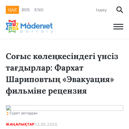
QAZ
RUS
ENG
Соғыс көлеңкесіндегі үнсіз
тағдырлар: Фархат
Шариповтың «Эвакуация»
фильміне рецензия
Сурет автордан
13.05.2025
ЖАҢАЛЫҚТАР