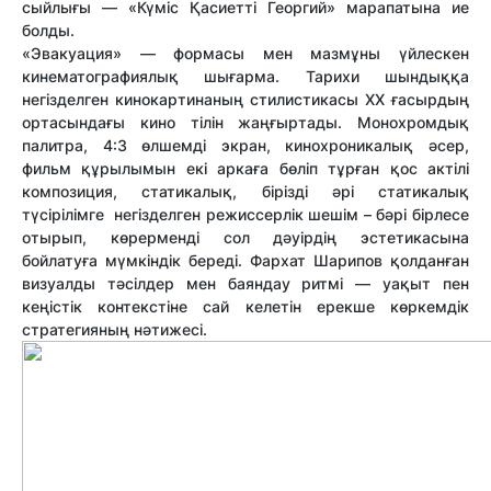
сыйлығы — «Күміс Қасиетті Георгий» марапатына ие
болды.
«
Эвакуация
»
— формасы мен мазмұны үйлескен
кинематографиялық шығарма
. Тарихи шындыққа
негізделген кинокартинаның стилистикасы
XX
ғасырдың
ортасындағы кино тілін жаңғыртады. Монохромдық
палитра, 4:3 өлшемді экран, кинохроникалық әсер,
фильм құрылымын екі аркаға бөліп тұрған қос актілі
композиция, статикалық, бірізді әрі статикалық
түсірілімге негізделген режиссерлік шешім – бәрі бірлесе
отырып, көрерменді сол дәуірдің эстетикасына
бойлатуға мүмкіндік береді. Фархат Шарипов қолданған
визуалды тәсілдер мен баяндау ритмі — уақыт пен
кеңістік контекстіне сай келетін ерекше көркемдік
стратегияның нәтижесі.