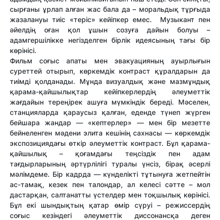
сырғаны ұрлап алған жас бала да – моральдық тұрғыда
жазалануы тиіс «теріс» кейіпкер емес. Музыкант пен
әйелдің оған қол ұшын созуға дайын болуы –
адамгершілікке негізделген бірлік идеясының тағы бір
көрінісі.
Фильм соғыс апаты мен эвакуацияның ауырлығын
суреттей отырып, көркемдік контраст құралдарын да
тиімді қолданады. Мұнда визуалдық және мазмұндық
қарама-қайшылықтар кейіпкерлердің әлеуметтік
жағдайын тереңірек ашуға мүмкіндік береді. Мәселен,
станцияларда қараусыз қалған, еденде түнеп жүрген
бейшара жандар — «кептерлер» — мен бір мезетте
бейнеленген мәдени элита кешінің сахнасы — көркемдік
экспозициядағы өткір әлеуметтік контраст. Бұл қарама-
қайшылық – қоғамдағы теңсіздік пен адам
тағдырларының әртүрлілігі туралы үнсіз, бірақ әсерлі
мәлімдеме. Бір кадрда — күнделікті тұтынуға жетпейтін
ас-тамақ, кезек пен талондар, ал келесі сәтте – мол
дастарқан, салтанатты үстелдер мен тоқшылық көрінісі.
Бұл екі шындықтың қатар өмір сүруі – режиссердің
соғыс кезіндегі әлеуметтік диссонансқа деген