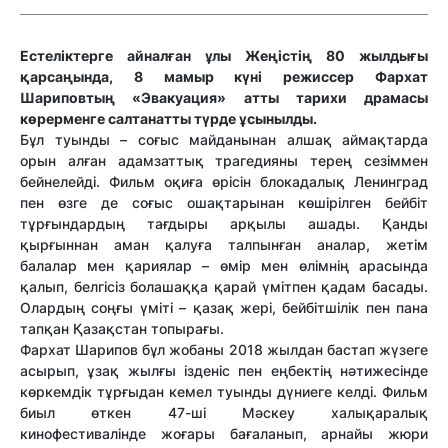
Естеліктерге айналған ұлы Жеңістің 80 жылдығы
қарсаңында, 8 мамыр күні режиссер Фархат
Шариповтың «Эвакуация» атты тарихи драмасы
көрерменге салтанатты түрде ұсынылды.
Бұл туынды – соғыс майданынан алшақ аймақтарда
орын алған адамзаттық трагедияны терең сезіммен
бейнелейді. Фильм оқиға өрісін блокадалық Ленинград
пен өзге де соғыс ошақтарынан көшірілген бейбіт
тұрғындардың тағдыры арқылы ашады. Қанды
қырғыннан аман қалуға талпынған аналар, жетім
балалар мен қариялар – өмір мен өлімнің арасында
қалып, белгісіз болашаққа қарай үмітпен қадам басады.
Олардың соңғы үміті – қазақ жері, бейбітшілік пен пана
тапқан Қазақстан топырағы.
Фархат Шарипов бұл жобаны 2018 жылдан бастап жүзеге
асырып, ұзақ жылғы ізденіс пен еңбектің нәтижесінде
көркемдік тұрғыдан кемел туынды дүниеге келді. Фильм
биыл өткен 47-ші Мәскеу халықаралық
кинофестивалінде жоғары бағаланып, арнайы жюри