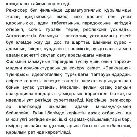
көзқарасын айқын көрсетеді.
Режиссер бұл фильмінде драматургиялық құрылымды
жалаң қақтығысқа емес, ішкі қасірет пен үнсіз
қарсылыққа, адам табиғатының парадоксына негіздей
отырып, соғыс туралы терең рефлексия ұсынады.
Антагонисттің болмауы – авторлық ұстанымның өзегі:
бұл әлемде жау да, дос та шартты. Шынайы күрес –
адамның ішінде, күнделікті тіршіліктің ауыртпалығы мен
адами қасиетті сақтап қалу арасындағы майдан.
Фильмнің мазмұнын тереңірек түсіну үшін оның тарихи-
мәдени конъюнктурасын да ескеру қажет. «Эвакуация»
туындысы идеологиялық тұрғыдағы таптаурындардан,
әсіресе кеңестік кезеңге тән үгіт-насихат сарындарынан
бойын аулақ ұстайды. Мәселен, фильм қазақ халқын
эвакуацияланғандарға қамқорлық көрсеткен біржақты
идеалды ұлт ретінде суреттемейді. Керісінше, режиссер
әр кейіпкерді шынайы, адами мінез-құлқымен
бейнелейді. Екінші бөлімде көрінетін қазақ отбасысы да
мінсіз үлгі ретінде емес, ішкі қарама-қайшылықтары бар,
өмірдің шынайы заңдылықтарына бағынатын отбасылық
құрылым ретінде көрсетіледі.