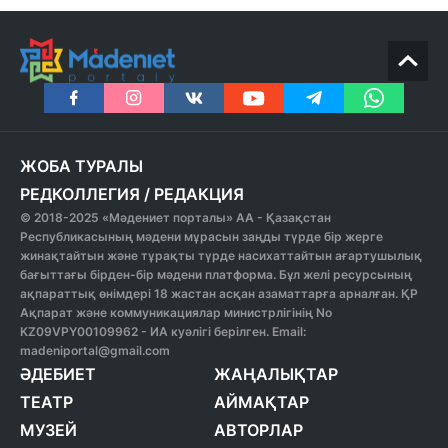
ЖОБА ТУРАЛЫ
РЕДКОЛЛЕГИЯ
/
РЕДАКЦИЯ
© 2018-2025 «Мәдениет порталы» АА - Қазақстан
Республикасының мәдени мұрасын заңды түрде бір жерге
жинақтайтын және тұрақты түрде насихаттайтын ағартушылық
бағыттағы бірден-бір мәдени платформа. Бұл желі ресурсының
ақпараттық өнімдері 18 жастан асқан азаматтарға арналған. ҚР
Ақпарат және коммуникациялар министрлігінің No
KZ09VPY00109962 - ИА куәлігі берілген. Email:
madeniportal@gmail.com
ӘДЕБИЕТ
ЖАҢАЛЫҚТАР
ТЕАТР
АЙМАҚТАР
МУЗЕЙ
АВТОРЛАР