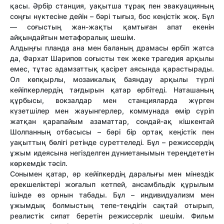
қасы. Әрбір станция, уақытша тұрақ пен эвакуацияның
соңғы нүктесіне дейін – бәрі тығыз, бос кеңістік жоқ. Бұл
— соғыстың жан-жақты қамтыған апат екенін
айқындайтын метафоралық шешім.
Алдыңғы планда ана мен баланың драмасы өрбіп жатса
да, Фархат Шарипов соғысты тек жеке трагедия арқылы
емес, тұтас адамзаттық қасірет аясында қарастырады.
Ол көпқырлы, мозаикалық баяндау арқылы түрлі
кейіпкерлердің тағдырын қатар өрбітеді. Наташаның
құрбысы, вокзалдар мен станцияларда жүрген
күзетшілер мен жауынгерлер, коммунада өмір сүріп
жатқан қарапайым азаматтар, сондай-ақ кішкентай
Шолпанның отбасысы – бәрі бір ортақ кеңістік пен
уақыттың бөлігі ретінде суреттеледі. Бұл – режиссердің
ұжым идеясына негізделген дүниетанымын тереңдететін
көркемдік тәсіл.
Сонымен қатар, әр кейіпкердің даралығы мен мінездік
ерекшеліктері жоғалып кетпей, ансамбльдік құрылым
ішінде өз орнын табады. Бұл – индивидуализм мен
ұжымдық болмыстың тепе-теңдігін сақтай отырып,
реалистік сипат беретін режиссерлік шешім. Фильм