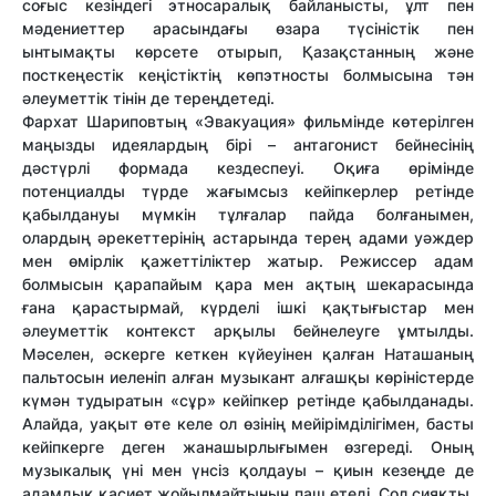
соғыс кезіндегі этносаралық байланысты, ұлт пен
мәдениеттер арасындағы өзара түсіністік пен
ынтымақты көрсете отырып, Қазақстанның және
посткеңестік кеңістіктің көпэтносты болмысына тән
әлеуметтік тінін де тереңдетеді.
Фархат Шариповтың «Эвакуация» фильмінде көтерілген
маңызды идеялардың бірі – антагонист бейнесінің
дәстүрлі формада кездеспеуі. Оқиға өрімінде
потенциалды түрде жағымсыз кейіпкерлер ретінде
қабылдануы мүмкін тұлғалар пайда болғанымен,
олардың әрекеттерінің астарында терең адами уәждер
мен өмірлік қажеттіліктер жатыр. Режиссер адам
болмысын қарапайым қара мен ақтың шекарасында
ғана қарастырмай, күрделі ішкі қақтығыстар мен
әлеуметтік контекст арқылы бейнелеуге ұмтылды.
Мәселен, әскерге кеткен күйеуінен қалған Наташаның
пальтосын иеленіп алған музыкант алғашқы көріністерде
күмән тудыратын «сұр» кейіпкер ретінде қабылданады.
Алайда, уақыт өте келе ол өзінің мейірімділігімен, басты
кейіпкерге деген жанашырлығымен өзгереді. Оның
музыкалық үні мен үнсіз қолдауы – қиын кезеңде де
адамдық қасиет жойылмайтынын паш етеді. Сол сияқты,