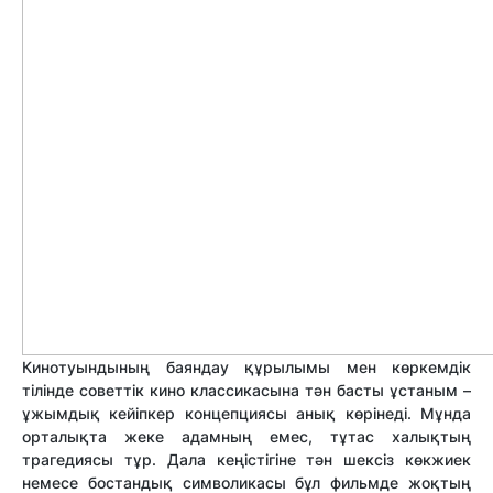
Кинотуындының баяндау құрылымы мен көркемдік
тілінде советтік кино классикасына тән басты ұстаным –
ұжымдық кейіпкер концепциясы анық көрінеді. Мұнда
орталықта жеке адамның емес, тұтас халықтың
трагедиясы тұр. Дала кеңістігіне тән шексіз көкжиек
немесе бостандық символикасы бұл фильмде жоқтың