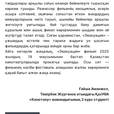
тағдырлары арқылы соғыс кезеңін бейнелеуге тырысқан
көркем туынды. Режиссер фильмнің эмоциялық әсерін
асыра сілтемей, оқиғаны соғыстан өткен жандардың
мемуарларына негіз тауып, шынайы бейнелер арқылы
жеткізуге ұмтылады. Кей тұстарда баяу дамитын
құрылым мен ашық финал көрерменнен шыдам мен ой
жүгіртуді талап етеді. Соған қарамастан, «Эвакуация» –
ұжымдық естелік пен тарихи жадыға үн қосатын
фильмдердің қатарында өзіндік орны бар жоба.
Айта кетерлік жаңалық, «Эвакуация» фильмі 2025
жылдың 19 маусымынан бастап Қазақстан
кинотеатрларында прокатқа шығады. Осы сәт —
фильмнің кәсіби фестиваль алаңынан жалпы көрерменге
қарай бағыт алған жаңа кезеңі.
Ғайша Аманжол,
Темірбек Жүргенов атындағы ҚазҰӨА
«Кинотану» мамандығының
2 курс студенті