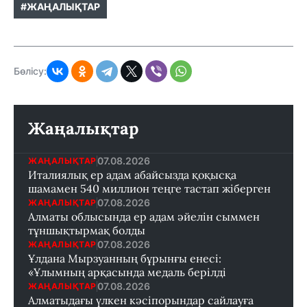
#ЖАҢАЛЫҚТАР
Бөлісу:
Жаңалықтар
07.08.2026
ЖАҢАЛЫҚТАР
Италиялық ер адам абайсызда қоқысқа
шамамен 540 миллион теңге тастап жіберген
07.08.2026
ЖАҢАЛЫҚТАР
Алматы облысында ер адам әйелін сыммен
тұншықтырмақ болды
07.08.2026
ЖАҢАЛЫҚТАР
Ұлдана Мырзуанның бұрынғы енесі:
«Ұлымның арқасында медаль берілді
07.08.2026
ЖАҢАЛЫҚТАР
Алматыдағы үлкен кәсіпорындар сайлауға