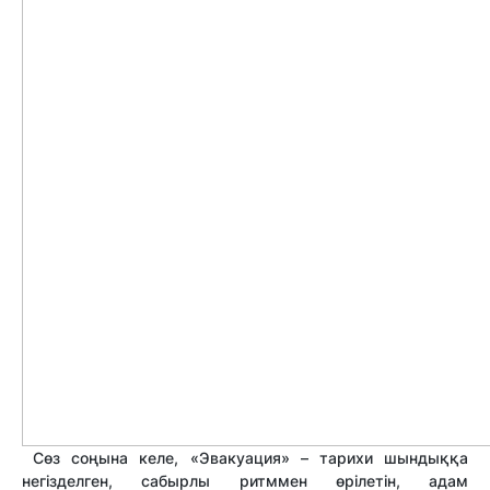
Сөз соңына келе, «Эвакуация» – тарихи шындыққа
негізделген, сабырлы ритммен өрілетін, адам