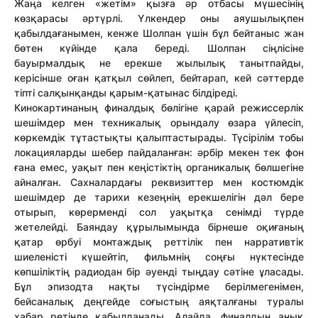
Жаңа келген «жетім» қызға әр отбасы мүшесінің
көзқарасы әртүрлі. Үлкендер оны аяушылықпен
қабылдағанымен, кенже Шолпан үшін бұл бейтаныс жан
бөтен күйінде қала береді. Шолпан сіңлісіне
бауырмалдық не ерекше жылылық танытпайды,
керісінше оған қатқыл сөйлеп, бейтарап, кей сәттерде
тіпті салқынқанды қарым-қатынас білдіреді.
Кинокартинаның финалдық бөлігіне қарай режиссерлік
шешімдер мен техникалық орындалу өзара үйлесіп,
көркемдік тұтастықты қалыптастырады. Түсірілім тобы
локацияларды шебер пайдаланған: әрбір мекен тек фон
ғана емес, уақыт пен кеңістіктің органикалық бөлшегіне
айналған. Сахналардағы реквизиттер мен костюмдік
шешімдер де тарихи кезеңнің ерекшелігін дәл бере
отырып, көрерменді сол уақытқа сенімді түрде
жетелейді. Баяндау құрылымында бірнеше оқиғаның
қатар өрбуі монтаждық реттілік пен нарративтік
шиеленісті күшейтіп, фильмнің соңғы нүктесінде
көпшіліктің радиодан бір әуенді тыңдау сәтіне ұласады.
Бұл эпизодта нақты түсіндірме берілмегенімен,
бейсаналық деңгейде соғыстың аяқталғаны туралы
хабар ретінде қабылданады. Алайда, финалдың анық