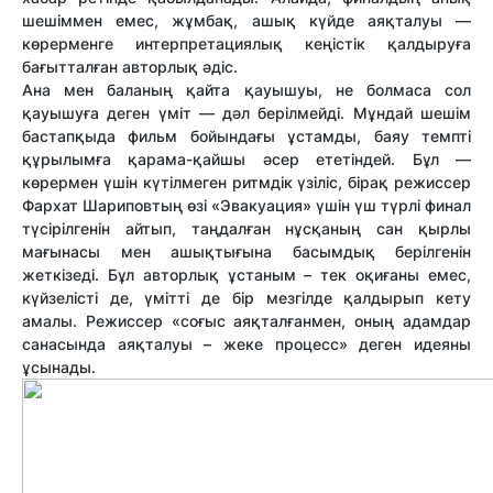
шешіммен емес, жұмбақ, ашық күйде аяқталуы —
көрерменге интерпретациялық кеңістік қалдыруға
бағытталған авторлық әдіс.
Ана мен баланың қайта қауышуы, не болмаса сол
қауышуға деген үміт — дәл берілмейді. Мұндай шешім
бастапқыда фильм бойындағы ұстамды, баяу темпті
құрылымға қарама-қайшы әсер ететіндей. Бұл —
көрермен үшін күтілмеген ритмдік үзіліс, бірақ режиссер
Фархат Шариповтың өзі «Эвакуация» үшін үш түрлі финал
түсірілгенін айтып, таңдалған нұсқаның сан қырлы
мағынасы мен ашықтығына басымдық берілгенін
жеткізеді. Бұл авторлық ұстаным – тек оқиғаны емес,
күйзелісті де, үмітті де бір мезгілде қалдырып кету
амалы. Режиссер «соғыс аяқталғанмен, оның адамдар
санасында аяқталуы – жеке процесс» деген идеяны
ұсынады.