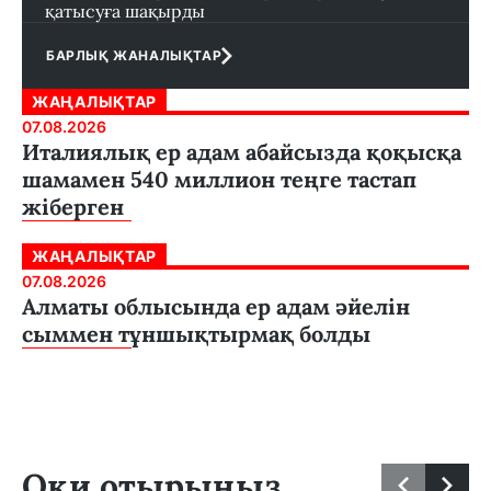
қатысуға шақырды
БАРЛЫҚ ЖАНАЛЫҚТАР
ЖАҢАЛЫҚТАР
07.08.2026
Италиялық ер адам абайсызда қоқысқа
шамамен 540 миллион теңге тастап
жіберген
ЖАҢАЛЫҚТАР
07.08.2026
Алматы облысында ер адам әйелін
сыммен тұншықтырмақ болды
Оқи отырыңыз