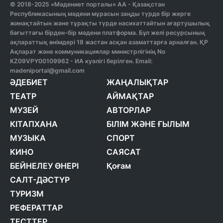
© 2018-2025 «Мәдениет порталы» АА - Қазақстан
Республикасының мәдени мұрасын заңды түрде бір жерге
жинақтайтын және тұрақты түрде насихаттайтын ағартушылық
бағыттағы бірден-бір мәдени платформа. Бұл желі ресурсының
ақпараттық өнімдері 18 жастан асқан азаматтарға арналған. ҚР
Ақпарат және коммуникациялар министрлігінің No
KZ09VPY00109962 - ИА куәлігі берілген. Email:
madeniportal@gmail.com
ӘДЕБИЕТ
ЖАҢАЛЫҚТАР
ТЕАТР
АЙМАҚТАР
МУЗЕЙ
АВТОРЛАР
КІТАПХАНА
БІЛІМ ЖӘНЕ ҒЫЛЫМ
МУЗЫКА
СПОРТ
КИНО
САЯСАТ
БЕЙНЕЛЕУ ӨНЕРІ
Қоғам
САЛТ-ДӘСТҮР
ТУРИЗМ
РЕФЕРАТТАР
ТЕСТТЕР