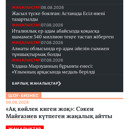
08.08.2026
ЖАҢАЛЫҚТАР
Жасыл түске боялған: Астанада Есіл өзені
тазартылды
07.08.2026
ЖАҢАЛЫҚТАР
Италиялық ер адам абайсызда қоқысқа
шамамен 540 миллион теңге тастап жіберген
07.08.2026
ЖАҢАЛЫҚТАР
Алматы облысында ер адам әйелін сыммен
тұншықтырмақ болды
07.08.2026
ЖАҢАЛЫҚТАР
Ұлдана Мырзуанның бұрынғы енесі:
«Ұлымның арқасында медаль берілді
БАРЛЫҚ ЖАНАЛЫҚТАР
ШОУ-БИЗНЕС
08.08.2026
«Ақ көйлек киген жоқ»: Сәкен
Майғазиев күтпеген жаңалық айтты
ЖАҢАЛЫҚТАР