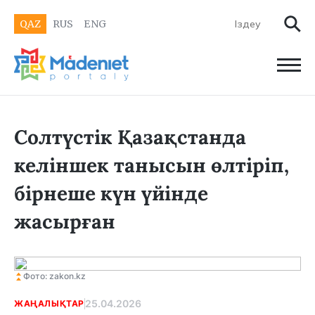
QAZ
RUS
ENG
Солтүстік Қазақстанда
келіншек танысын өлтіріп,
бірнеше күн үйінде
жасырған
Фото: zakon.kz
25.04.2026
ЖАҢАЛЫҚТАР