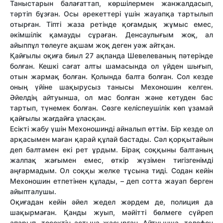
Таныстарын балағаттап, көршілермен жанжалдасып,
тәртіп бұзған. Осы әрекеттері үшін жауапқа тартылып
отырған. Тіпті жаза ретінде қоғамдық жұмыс емес,
әкімшілік қамауды сұраған. Денсаулығым жоқ, ал
айыппұл төлеуге ақшам жоқ деген уәж айтқан.
Қайғылы оқиға биыл 27 ақпанда Шевелеваның пәтерінде
болған. Кешкі сағат алты шамасында ол үйден шығып,
отын жармақ болған. Қолында балта болған. Сол кезде
оның үйіне шақырусыз танысы Мехоношин келген.
Әйелдің айтуынша, ол мас болған және кетуден бас
тартып, түнемек болған. Сөзге келіспеушілік көп ұзамай
қайғылы жағдайға ұласқан.
Есікті жабу үшін Мехоношинді айналып өттім. Бір кезде ол
арқасымен маған қарай құлай бастады. Сәл қорқытайын
деп балтамен екі рет ұрдым. Бірақ соққыны балтаның
жалпақ жағымен емес, өткір жүзімен тигізгенімді
аңғармадым. Ол соққы желке тұсына тиді. Содан кейін
Мехоношин етпетінен құлады, – деп сотта жауап берген
айыпталушы.
Оқиғадан кейін әйел жедел жәрдем де, полиция да
шақырмаған. Қанды жуып, мәйітті бөлмеге сүйреп
апарып, төсектің астына жасырған. Айтуынша, телефон