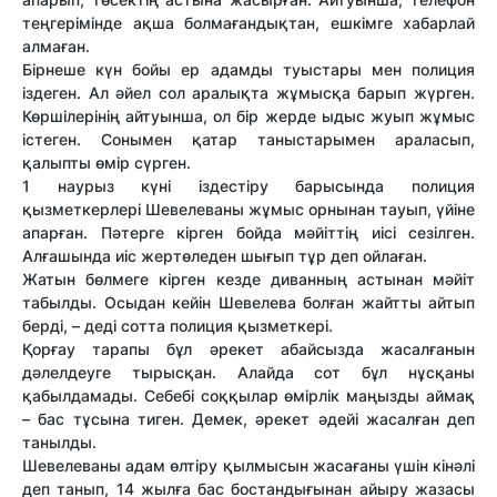
теңгерімінде ақша болмағандықтан, ешкімге хабарлай
алмаған.
Бірнеше күн бойы ер адамды туыстары мен полиция
іздеген. Ал әйел сол аралықта жұмысқа барып жүрген.
Көршілерінің айтуынша, ол бір жерде ыдыс жуып жұмыс
істеген. Сонымен қатар таныстарымен араласып,
қалыпты өмір сүрген.
1 наурыз күні іздестіру барысында полиция
қызметкерлері Шевелеваны жұмыс орнынан тауып, үйіне
апарған. Пәтерге кірген бойда мәйіттің иісі сезілген.
Алғашында иіс жертөледен шығып тұр деп ойлаған.
Жатын бөлмеге кірген кезде диванның астынан мәйіт
табылды. Осыдан кейін Шевелева болған жайтты айтып
берді, – деді сотта полиция қызметкері.
Қорғау тарапы бұл әрекет абайсызда жасалғанын
дәлелдеуге тырысқан. Алайда сот бұл нұсқаны
қабылдамады. Себебі соққылар өмірлік маңызды аймақ
– бас тұсына тиген. Демек, әрекет әдейі жасалған деп
танылды.
Шевелеваны адам өлтіру қылмысын жасағаны үшін кінәлі
деп танып, 14 жылға бас бостандығынан айыру жазасы