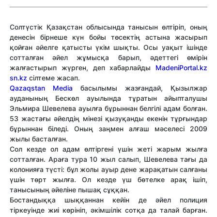
Солтүстік Қазақстан облысында танысын өлтіріп, оның
денесін бірнеше күн бойы төсектің астына жасырып
қойған әйелге қатысты үкім шықты. Осы уақыт ішінде
сотталған әйел жұмысқа барып, әдеттегі өмірін
жалғастырып жүрген, деп хабарлайды
MadeniPortal.kz
sn.kz
сілтеме жасап.
Qazaqstan Media
басылымы жазғандай, Қызылжар
ауданының Бескөл ауылында тұратын айыпталушы
Эльмира Шевелева ауылға бұрыннан белгілі адам болған.
53 жастағы әйелдің мінезі қызуқанды екенін тұрғындар
бұрыннан біледі. Оның заңмен алғаш мәселесі 2009
жылы басталған.
Сол кезде ол адам өлтіргені үшін жеті жарым жылға
сотталған. Араға тура 10 жыл салып, Шевелева тағы да
колонияға түсті: бұл жолы ауыр дене жарақатын салғаны
үшін төрт жылға. Ол кезде үш бөтелке арақ ішіп,
танысының әйеліне пышақ сұққан.
Бостандыққа шыққаннан кейін де әйел полиция
тіркеуінде жиі көрініп, әкімшілік сотқа да талай барған.