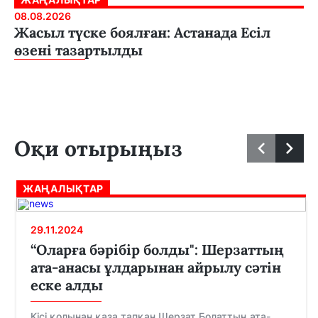
08.08.2026
Жасыл түске боялған: Астанада Есіл
өзені тазартылды
Оқи отырыңыз
ЖАҢАЛЫҚТАР
29.11.2024
“Оларға бәрібір болды": Шерзаттың
ата-анасы ұлдарынан айрылу сәтін
еске алды
Кісі қолынан қаза тапқан Шерзат Болаттың ата-