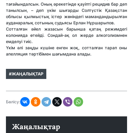
тағайындалсын. Оның әрекетінде қауіпті рецидив бар деп
танылсын, – деп үкім шығарды Солтүстік Қазақстан
облысы қылмыстық істер жөніндегі мамандандырылған
ауданаралық сотының судьясы Ерлан Нұршарыпов.
Сотталған әйел жазасын барынша қатаң режимдегі
колонияда өтейді. Сондай-ақ ол жерде алкоголизмнен
емделуі тиіс.
Үкім әлі заңды күшіне енген жоқ, сотталған тарап оны
апелляция тәртібімен шағымдана алады.
#ЖАҢАЛЫҚТАР
Бөлісу:
Жаңалықтар