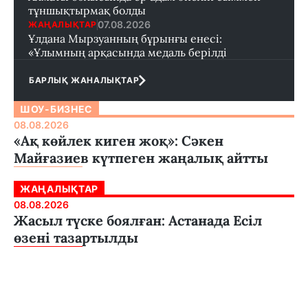
тұншықтырмақ болды
07.08.2026
ЖАҢАЛЫҚТАР
Ұлдана Мырзуанның бұрынғы енесі:
«Ұлымның арқасында медаль берілді
БАРЛЫҚ ЖАНАЛЫҚТАР
ШОУ-БИЗНЕС
08.08.2026
«Ақ көйлек киген жоқ»: Сәкен
Майғазиев күтпеген жаңалық айтты
ЖАҢАЛЫҚТАР
08.08.2026
Жасыл түске боялған: Астанада Есіл
өзені тазартылды