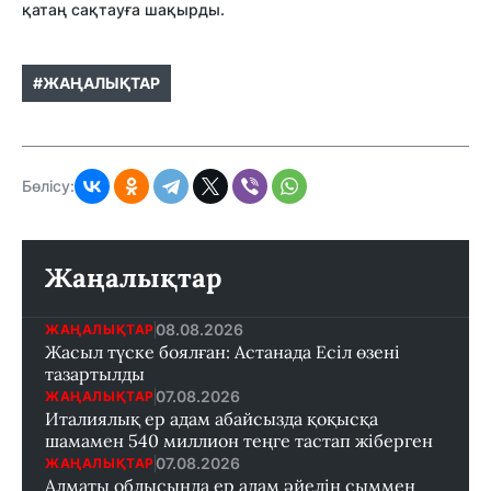
қатаң сақтауға шақырды.
#ЖАҢАЛЫҚТАР
Бөлісу:
Жаңалықтар
08.08.2026
ЖАҢАЛЫҚТАР
Жасыл түске боялған: Астанада Есіл өзені
тазартылды
07.08.2026
ЖАҢАЛЫҚТАР
Италиялық ер адам абайсызда қоқысқа
шамамен 540 миллион теңге тастап жіберген
07.08.2026
ЖАҢАЛЫҚТАР
Алматы облысында ер адам әйелін сыммен