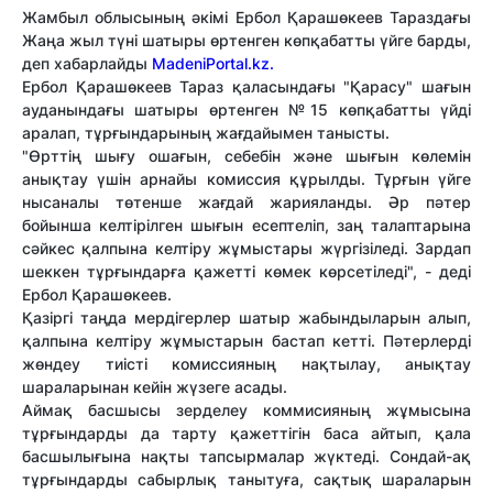
Жамбыл облысының әкімі Ербол Қарашөкеев Тараздағы
Жаңа жыл түні шатыры өртенген көпқабатты үйге барды,
деп хабарлайды
MadeniPortal.kz.
Ербол Қарашөкеев Тараз қаласындағы "Қарасу" шағын
ауданындағы шатыры өртенген №15 көпқабатты үйді
аралап, тұрғындарының жағдайымен танысты.
"Өрттің шығу ошағын, себебін және шығын көлемін
анықтау үшін арнайы комиссия құрылды. Тұрғын үйге
нысаналы төтенше жағдай жарияланды. Әр пәтер
бойынша келтірілген шығын есептеліп, заң талаптарына
сәйкес қалпына келтіру жұмыстары жүргізіледі. Зардап
шеккен тұрғындарға қажетті көмек көрсетіледі", - деді
Ербол Қарашөкеев.
Қазіргі таңда мердігерлер шатыр жабындыларын алып,
қалпына келтіру жұмыстарын бастап кетті. Пәтерлерді
жөндеу тиісті комиссияның нақтылау, анықтау
шараларынан кейін жүзеге асады.
Аймақ басшысы зерделеу коммисияның жұмысына
тұрғындарды да тарту қажеттігін баса айтып, қала
басшылығына нақты тапсырмалар жүктеді. Сондай-ақ
тұрғындарды сабырлық танытуға, сақтық шараларын