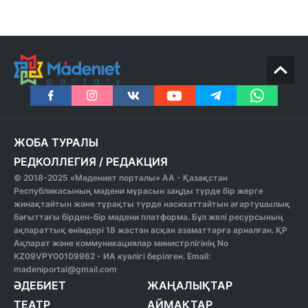
ЖОБА ТУРАЛЫ
РЕДКОЛЛЕГИЯ
/
РЕДАКЦИЯ
© 2018-2025 «Мәдениет порталы» АА - Қазақстан
Республикасының мәдени мұрасын заңды түрде бір жерге
жинақтайтын және тұрақты түрде насихаттайтын ағартушылық
бағыттағы бірден-бір мәдени платформа. Бұл желі ресурсының
ақпараттық өнімдері 18 жастан асқан азаматтарға арналған. ҚР
Ақпарат және коммуникациялар министрлігінің No
KZ09VPY00109962 - ИА куәлігі берілген. Email:
madeniportal@gmail.com
ӘДЕБИЕТ
ЖАҢАЛЫҚТАР
ТЕАТР
АЙМАҚТАР