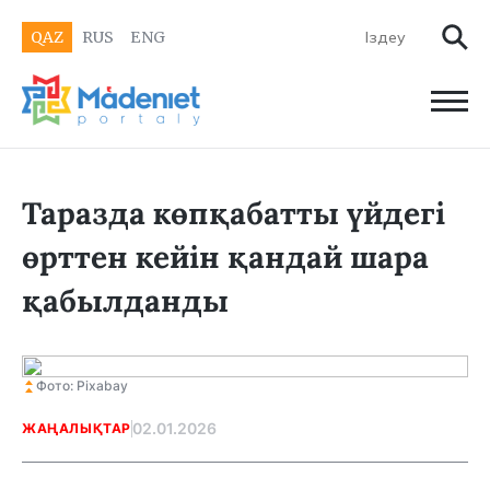
QAZ
RUS
ENG
Таразда көпқабатты үйдегі
өрттен кейін қандай шара
қабылданды
Фото: Pixabay
02.01.2026
ЖАҢАЛЫҚТАР