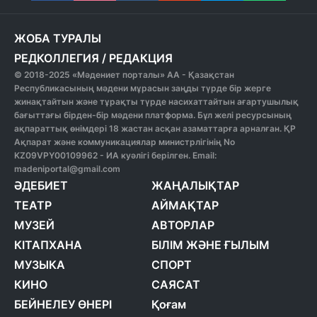
ЖОБА ТУРАЛЫ
РЕДКОЛЛЕГИЯ
/
РЕДАКЦИЯ
© 2018-2025 «Мәдениет порталы» АА - Қазақстан
Республикасының мәдени мұрасын заңды түрде бір жерге
жинақтайтын және тұрақты түрде насихаттайтын ағартушылық
бағыттағы бірден-бір мәдени платформа. Бұл желі ресурсының
ақпараттық өнімдері 18 жастан асқан азаматтарға арналған. ҚР
Ақпарат және коммуникациялар министрлігінің No
KZ09VPY00109962 - ИА куәлігі берілген. Email:
madeniportal@gmail.com
ӘДЕБИЕТ
ЖАҢАЛЫҚТАР
ТЕАТР
АЙМАҚТАР
МУЗЕЙ
АВТОРЛАР
КІТАПХАНА
БІЛІМ ЖӘНЕ ҒЫЛЫМ
МУЗЫКА
СПОРТ
КИНО
САЯСАТ
БЕЙНЕЛЕУ ӨНЕРІ
Қоғам