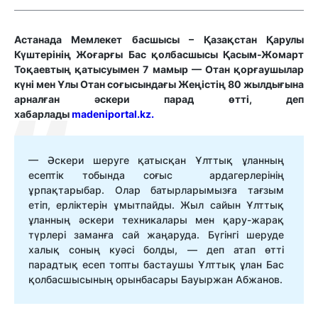
Астанада
Мемлекет
басшысы
–
Қазақстан
Қарулы
Күштерінің
Жоғарғы
Бас
қолбасшысы
Қасым-Жомарт
Тоқаевтың
қатысуымен
7
мамыр
— Отан
қорғаушылар
күні
мен
Ұлы
Отан
соғысындағы
Жеңістің
80
жылдығына
арналған
әскери
парад
өтті, деп
хабарлады
madeniportal.kz.
—
Әскери
шеруге
қатысқан
Ұлттық
ұланның
есептік
тобында
соғыс
ардагерлерінің
ұрпақтары
бар.
Олар
батырларымызға
тағзым
етіп
,
ерліктерін
ұмытпайды
.
Жыл
сайын
Ұлттық
ұланның
әскери
техникалары
мен
қару-жарақ
түрлері
заманға
сай
жаңаруда
.
Бүгінгі
шеруде
халық
соның
куәсі
болды
, —
деп
атап
өтті
парадтық
есеп
топты
бастаушы
Ұлттық
ұлан
Бас
қолбасшысының
орынбасары
Бауыржан
Абжанов
.