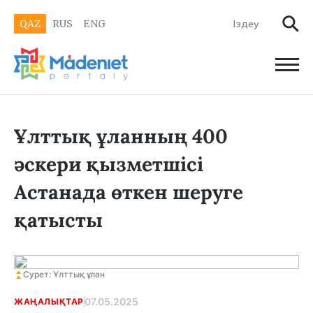
QAZ
RUS
ENG
Ұлттық ұланның 400
әскери қызметшісі
Астанада өткен шеруге
қатысты
Сурет: Ұлттық ұлан
07.05.2025
ЖАҢАЛЫҚТАР