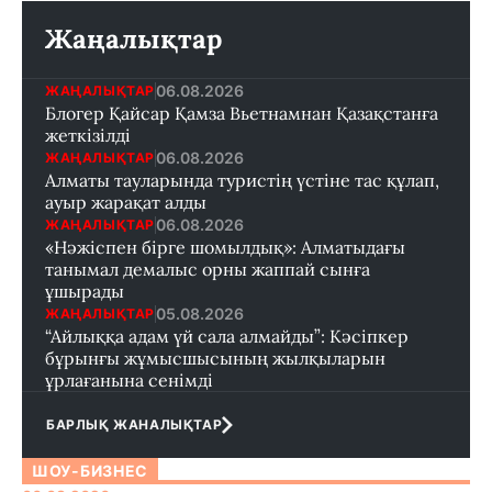
Жаңалықтар
06.08.2026
ЖАҢАЛЫҚТАР
Блогер Қайсар Қамза Вьетнамнан Қазақстанға
жеткізілді
06.08.2026
ЖАҢАЛЫҚТАР
Алматы тауларында туристің үстіне тас құлап,
ауыр жарақат алды
06.08.2026
ЖАҢАЛЫҚТАР
«Нәжіспен бірге шомылдық»: Алматыдағы
танымал демалыс орны жаппай сынға
ұшырады
05.08.2026
ЖАҢАЛЫҚТАР
“Айлыққа адам үй сала алмайды”: Кәсіпкер
бұрынғы жұмысшысының жылқыларын
ұрлағанына сенімді
БАРЛЫҚ ЖАНАЛЫҚТАР
ШОУ-БИЗНЕС