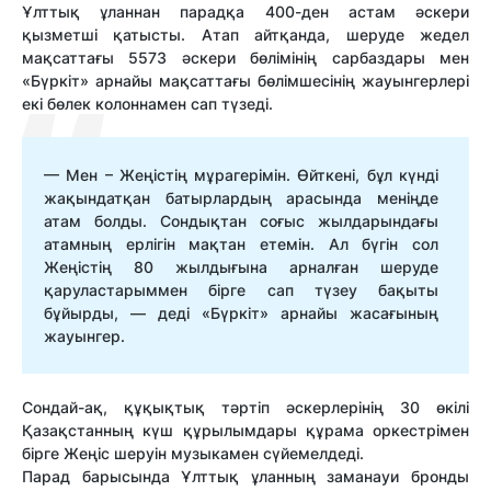
Ұлттық
ұланнан
парадқа
400-ден
астам
әскери
қызметші
қатысты
.
Атап
айтқанда
,
шеруде
жедел
мақсаттағы
5573
әскери
бөлімінің
сарбаздары
мен
«
Бүркіт
»
арнайы
мақсаттағы
бөлімшесінің
жауынгерлері
екі
бөлек
колоннамен
сап
түзеді
.
— Мен –
Жеңістің
мұрагерімін
.
Өйткені
,
бұл
күнді
жақындатқан
батырлардың
арасында
менің
де
атам
болды
.
Сондықтан
соғыс
жылдарындағы
атамның
ерлігін
мақтан
етемін
. Ал
бүгін
сол
Жеңістің
80
жылдығына
арналған
шеруде
қаруластарыммен
бірге
сап
түзеу
бақыты
бұйырды
, —
деді
«
Бүркіт
»
арнайы
жасағының
жауынгер
.
Сондай-ақ
,
құқықтық
тәртіп
әскерлерінің
30
өкілі
Қазақстанның
күш
құрылымдары
құрама
оркестрімен
бірге
Жеңіс
шеруін
музыкамен
сүйемелдеді
.
Парад
барысында
Ұлттық
ұланның
заманауи
бронды