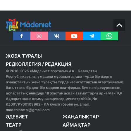
ЖОБА ТУРАЛЫ
РЕДКОЛЛЕГИЯ
/
РЕДАКЦИЯ
© 2018-2025 «Мәдениет порталы» АА - Қазақстан
Республикасының мәдени мұрасын заңды түрде бір жерге
жинақтайтын және тұрақты түрде насихаттайтын ағартушылық
бағыттағы бірден-бір мәдени платформа. Бұл желі ресурсының
ақпараттық өнімдері 18 жастан асқан азаматтарға арналған. ҚР
Ақпарат және коммуникациялар министрлігінің No
KZ09VPY00109962 - ИА куәлігі берілген. Email:
madeniportal@gmail.com
ӘДЕБИЕТ
ЖАҢАЛЫҚТАР
ТЕАТР
АЙМАҚТАР