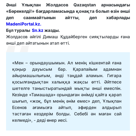
Әнші Ұлықпан Жолдасов Qazaqstan арнасындағы
«Бәрекелді!» бағдарламасында қонақта болып өзін әнші
деп саанмайтынын айтты, деп хабарлады
MadeniPortal.kz.
Бұл туралы
Sn.kz
жазды.
Жолдасов әйгілі Димаш Құдайберген сияқтыларды ғана
әнші деп айтатынын атап өтті.
«Мен – орындаушымын. Ал менің кішкентай ғана
қоңыр дауысым бар. Қарапайым адамнан
айырмашылығым, әнді таңдай аламын. Гитара
қосылғандықтан халыққа жақсы өтті. Әйтпесе
шетелге таныстыратындай мықты әнші емеспін.
Кезінде «Тамашада» орындаған әнімді қайта қарап
шығып, «жоқ, бұл менің әнім емес» деп, Ұлықпан
Есенов ағамызға айтып, эфирден алдырып
тастаған кездерім болды. Себебі ән маған сай
келмеді», - деді өнер иесі.