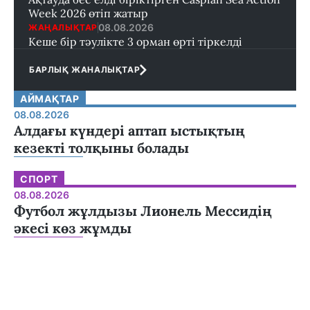
Week 2026 өтіп жатыр
08.08.2026
ЖАҢАЛЫҚТАР
Кеше бір тәулікте 3 орман өрті тіркелді
БАРЛЫҚ ЖАНАЛЫҚТАР
АЙМАҚТАР
08.08.2026
Алдағы күндері аптап ыстықтың
кезекті толқыны болады
СПОРТ
08.08.2026
Футбол жұлдызы Лионель Мессидің
әкесі көз жұмды