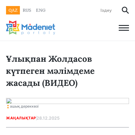
QAZ
RUS
ENG
Ұлықпан Жолдасов
күтпеген мәлімдеме
жасады (ВИДЕО)
ашық дереккөзі
28.12.2025
ЖАҢАЛЫҚТАР