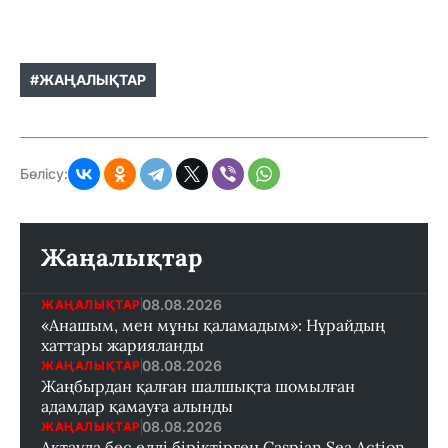
#ЖАҢАЛЫҚТАР
Бөлісу:
Жаңалықтар
08.08.2026
ЖАҢАЛЫҚТАР
«Анашым, мен мұны қаламадым»: Нұрайдың
хаттары жарияланды
08.08.2026
ЖАҢАЛЫҚТАР
Жаңбырдан қалған шалшықта шомылған
адамдар қамауға алынды
08.08.2026
ЖАҢАЛЫҚТАР
Ақтауда бес елді біріктірген Caspian Sea Action