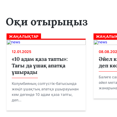
Оқи отырыңыз
ЖАҢАЛЫҚТАР
ЖАҢАЛЫҚ
12.01.2025
08.08.20
«10 адам қаза тапты»:
Әйел к
Тағы да ұшақ апатқа
деп к
ұшырады
Балиге са
әйел мета
Колумбияның солтүстік-батысында
жанарынан
жеңіл ұшақтың апатқа ұшырауынан
кем дегенде 10 адам қаза тапты,
деп...