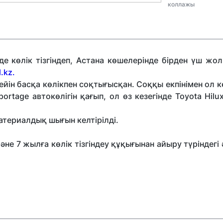
коллажы
е көлік тізгіндеп, Астана көшелерінде бірден үш жол
.kz.
йін басқа көлікпен соқтығысқан.
Соққы екпінімен ол к
tage автокөлігін қағып, ол өз кезегінде Toyota Hilux
атериалдық шығын келтірілді.
әне 7 жылға көлік тізгіндеу құқығынан айыру түріндегі 