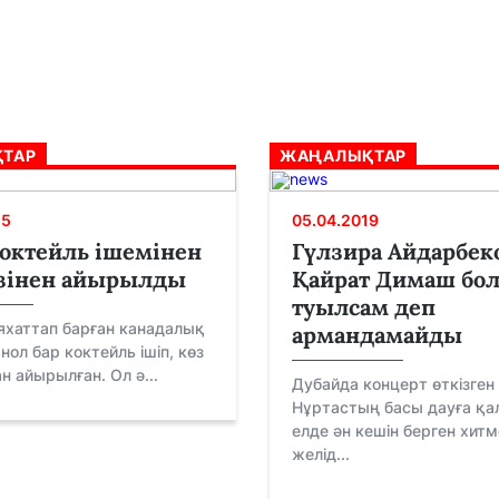
ТАР
ЖАҢАЛЫҚТАР
25
05.04.2019
октейль ішемінен
Гүлзира Айдарбек
өзінен айырылды
Қайрат Димаш бо
туылсам деп
яхаттап барған канадалық
армандамайды
нол бар коктейль ішіп, көз
 айырылған. Ол ә...
Дубайда концерт өткізген
Нұртастың басы дауға қа
елде ән кешін берген хитм
желід...