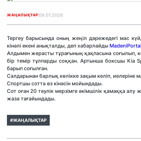
09.07.2026
ЖАҢАЛЫҚТАР
Тергеу барысында оның жеңіл дәрежедегі мас күйд
кінәлі екені анықталды, деп хабарлайды
MadeniPortal
Алдымен жерасты тұрағының қақпасына соғылып, ке
бір темір тұлпарды соққан. Артынша боксшы Kia Spor
барып соғылған.
Салдарынан барлық көлікке зақым келіп, иелеріне м
Спортшы сотта өз кінәсін мойындады.
Сот оған 20 тәулік мерзімге әкімшілік қамаққа алу ж
жаза тағайындады.
#ЖАҢАЛЫҚТАР