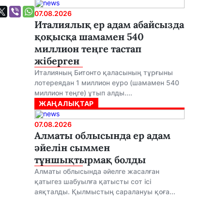
07.08.2026
Италиялық ер адам абайсызда
қоқысқа шамамен 540
миллион теңге тастап
жіберген
Италияның Битонто қаласының тұрғыны
лотереядан 1 миллион еуро (шамамен 540
миллион теңге) ұтып алды....
ЖАҢАЛЫҚТАР
07.08.2026
Алматы облысында ер адам
әйелін сыммен
тұншықтырмақ болды
Алматы облысында әйелге жасалған
қатыгез шабуылға қатысты сот ісі
аяқталды. Қылмыстың саралануы қоға...