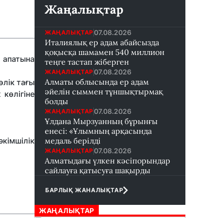
Жаңалықтар
07.08.2026
ЖАҢАЛЫҚТАР
Италиялық ер адам абайсызда
қоқысқа шамамен 540 миллион
 апатына
теңге тастап жіберген
07.08.2026
ЖАҢАЛЫҚТАР
Алматы облысында ер адам
өлік тағы
әйелін сыммен тұншықтырмақ
 көлігіне
болды
07.08.2026
ЖАҢАЛЫҚТАР
Ұлдана Мырзуанның бұрынғы
енесі: «Ұлымның арқасында
әкімшілік
медаль берілді
07.08.2026
ЖАҢАЛЫҚТАР
Алматыдағы үлкен кәсіпорындар
сайлауға қатысуға шақырды
БАРЛЫҚ ЖАНАЛЫҚТАР
ЖАҢАЛЫҚТАР