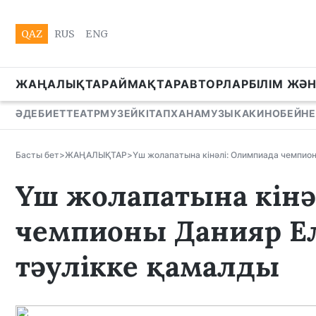
QAZ
RUS
ENG
ЖАҢАЛЫҚТАР
АЙМАҚТАР
АВТОРЛАР
БІЛІМ ЖӘ
ӘДЕБИЕТ
ТЕАТР
МУЗЕЙ
КІТАПХАНА
МУЗЫКА
КИНО
БЕЙНЕ
Басты бет
>
ЖАҢАЛЫҚТАР
>
Үш жолапатына кінәлі: Олимпиада чемпион
Үш жолапатына кінә
чемпионы Данияр Ел
тәулікке қамалды