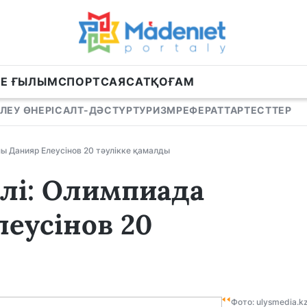
НЕ ҒЫЛЫМ
СПОРТ
САЯСАТ
ҚОҒАМ
ЛЕУ ӨНЕРІ
САЛТ-ДӘСТҮР
ТУРИЗМ
РЕФЕРАТТАР
ТЕСТТЕР
ы Данияр Елеусінов 20 тәулікке қамалды
лі: Олимпиада
еусінов 20
Фото: ulysmedia.k