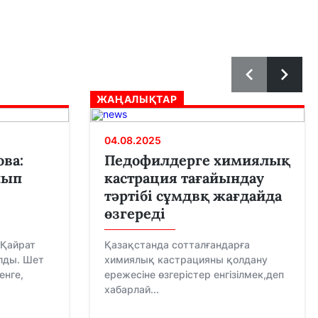
ЖАҢАЛЫҚТАР
04.08.2025
ова:
Педофилдерге химиялық
лып
кастрация тағайындау
тәртібі сұмдвқ жағдайда
өзгереді
 Қайрат
Қазақстанда сотталғандарға
лды. Шет
химиялық кастрацияны қолдану
енге,
ережесіне өзгерістер енгізілмек,деп
хабарлай...