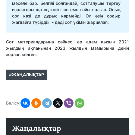
мәселе бар. Белгілі болғандай, сотталушы тергеу
изоляторында оң көзін шегемен ойып алған. Оның
сол көзі де дұрыс көрмейді. Ол өзін соқыр
жағдайға түсірді», - деді сот үкімін жариялап.
Сот материалдарына сәйкес, ер адам қызын 2021
жылдың ақпанынан 2023 жылдың мамырына дейін
зорлап келген.
#ЖАҢАЛЫҚТАР
Бөлісу:
Жаңалықтар