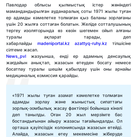
Павлодар облысы қылмыстық істер жөніндегі
мамандандырылған ауданаралық соты 1971 жылы туған
ер адамды кәмелетке толмаған қыз баланы зорлағаны
үшін 20 жылға соттаған болатын. Желіде сотталушының
тергеу изоляторында өз көзін шегемен ойып алғаны
туралы ақпарат тарады, деп
хабарлайды
madeniportal.kz
azattyq-ruhy.kz
тілшісіне
сілтеме жасап.
News­­_pvl
жазуынша, енді ер адамның денсаулық
жағдайын анықтап, жазасын өтеуден босату немесе
босатпау туралы шешім қабылдау үшін оны арнайы
медициналық комиссия қарайды.
«1971 жылы туған азамат кәмелетке толмаған
адамды зорлау және жыныстық сипаттағы
зорлық-зомбылық жасау фактілері бойынша кінәлі
деп танылды. Оған 20 жыл мерзімге бас
бостандығынан айыру жазасы тағайындалды. Ол
орташа қауіпсіздік колониясында жазасын өтейді.
Алайда, жазасын өтеу мекемесіне жіберуде