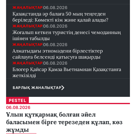
06.08.2026
ЖАҢАЛЫҚТАР
Қазақстанда әр балаға 50 мың теңгеден
беріледі: Көмекті кім және қалай алады?
06.08.2026
ЖАҢАЛЫҚТАР
Жоғалып кеткен туристің денесі чемоданның
ішінен табылды
06.08.2026
ЖАҢАЛЫҚТАР
Алматыдағы этномәдени бірлестіктер
сайлауға белсенді қатысуға шақырды
06.08.2026
ЖАҢАЛЫҚТАР
Блогер Қайсар Қамза Вьетнамнан Қазақстанға
жеткізілді
БАРЛЫҚ ЖАНАЛЫҚТАР
PESTEL
06.08.2026
Ұлын құтқармақ болған әйел
баласымен бірге терезеден құлап, көз
жұмды