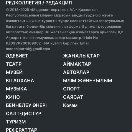
РЕДКОЛЛЕГИЯ
/
РЕДАКЦИЯ
© 2018-2025 «Мәдениет порталы» АА - Қазақстан
Республикасының мәдени мұрасын заңды түрде бір жерге
жинақтайтын және тұрақты түрде насихаттайтын ағартушылық
бағыттағы бірден-бір мәдени платформа. Бұл желі ресурсының
ақпараттық өнімдері 18 жастан асқан азаматтарға арналған. ҚР
Ақпарат және коммуникациялар министрлігінің No
KZ09VPY00109962 - ИА куәлігі берілген. Email:
madeniportal@gmail.com
ӘДЕБИЕТ
ЖАҢАЛЫҚТАР
ТЕАТР
АЙМАҚТАР
МУЗЕЙ
АВТОРЛАР
КІТАПХАНА
БІЛІМ ЖӘНЕ ҒЫЛЫМ
МУЗЫКА
СПОРТ
КИНО
САЯСАТ
БЕЙНЕЛЕУ ӨНЕРІ
Қоғам
САЛТ-ДӘСТҮР
ТУРИЗМ
РЕФЕРАТТАР