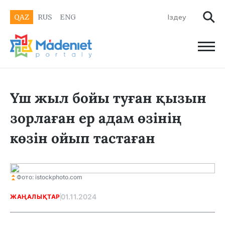
QAZ
RUS
ENG
Үш жыл бойы туған қызын
зорлаған ер адам өзінің
көзін ойып тастаған
Фото: istockphoto.com
01.11.2024
ЖАҢАЛЫҚТАР