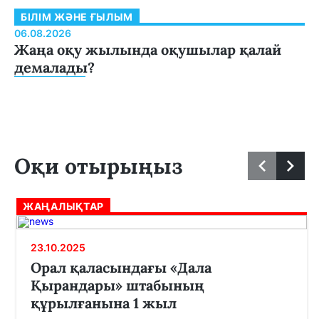
БІЛІМ ЖӘНЕ ҒЫЛЫМ
06.08.2026
Жаңа оқу жылында оқушылар қалай
демалады?
Оқи отырыңыз
ЖАҢАЛЫҚТАР
23.10.2025
Орал қаласындағы «Дала
Қырандары» штабының
құрылғанына 1 жыл