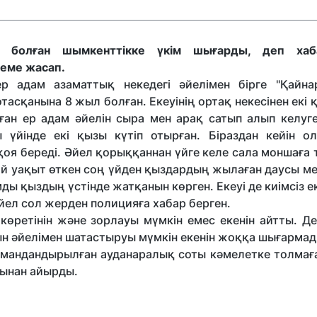
болған шымкенттікке үкім шығарды, деп хаб
теме жасап.
 адам азаматтық некедегі әйелімен бірге "Қайна
асқанына 8 жыл болған. Екеуінің ортақ некесінен екі 
ған ер адам әйелін сыра мен арақ сатып алып келуге
 үйінде екі қызы күтіп отырған. Біраздан кейін ол
қоя береді. Әйел қорыққаннан үйге келе сала моншаға
тай уақыт өткен соң үйден қыздардың жылаған даусы м
мды қыздың үстінде жатқанын көрген. Екеуі де киімсіз е
Әйел сол жерден полицияға хабар берген.
ретінін және зорлауы мүмкін емес екенін айтты. Де
н әйелімен шатастыруы мүмкін екенін жоққа шығармад
амандандырылған ауданаралық соты кәмелетке толмағ
ғынан айырды.