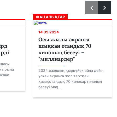
ЖАҢАЛЫҚТАР
14.09.2024
Осы жылы экранға
лрд
шыққан отандық 70
ірді
киноның бесеуі –
"миллиардер"
мдағы
амырына
2024 жылдың қыркүйек айна дейін
 және
үлкен экранға жол тартқан
қазақстандық 70 кинокартинаның
бесеуі &laq...