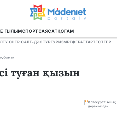
НЕ ҒЫЛЫМ
СПОРТ
САЯСАТ
ҚОҒАМ
ЛЕУ ӨНЕРІ
САЛТ-ДӘСТҮР
ТУРИЗМ
РЕФЕРАТТАР
ТЕСТТЕР
ақ болған
есі туған қызын
Фотосурет: Ашық
дереккөзден