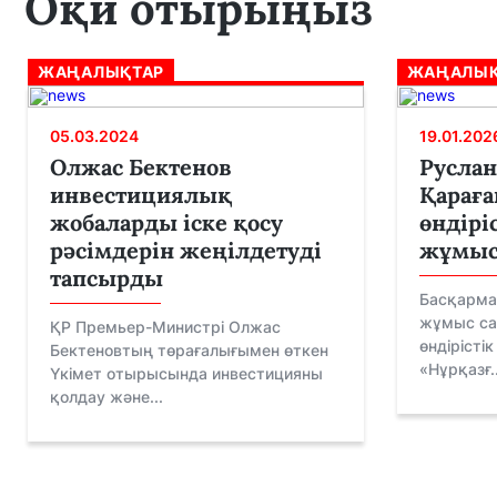
Оқи отырыңыз
ЖАҢАЛЫҚТАР
ЖАҢАЛЫҚ
05.03.2024
19.01.202
Олжас Бектенов
Руслан
инвестициялық
Қарағ
жобаларды іске қосу
өндірі
рәсімдерін жеңілдетуді
жұмыс
тапсырды
Басқарма
жұмыс са
ҚР Премьер-Министрі Олжас
өндірісті
Бектеновтың төрағалығымен өткен
«Нұрқазғ..
Үкімет отырысында инвестицияны
қолдау және...