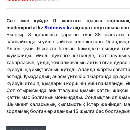
Сот мас күйде 9 жастағы қызын зорламақ 
madeniportal.kz
Skifnews.kz
ақпарат порталына сіл
Былтыр 8 қарашаға қараған түні 38 жастағы ер
саяжайындағы үйіне қайтып келе жатқан. Олардың от
Үлкен қызы 9 жаста болған. Ішімдікке сылқия той
жұмсайды. Әйелі дүкенге кеткенде, сотталушыны
хабарласып, үйдің жиналмағанын айтып оған дүрсе 
күйеуінің ұйықтағанын күтеді. Алайда жарты сағат
естиді. Қыздардың анасы үйге кіріп барғанда ер ада
күйеуін итеріп, қыздарын көршінің үйін паналайды. 
Сот отырысында айыпталушы қызын қатты жақсы кө
қатты мас болғанын мойындады. Сондықтан ол қызы
Шымкент қаласының қылмыстық істер жөніндегі м
зорламақ болған ер адамды 15 жылға бас бостанды