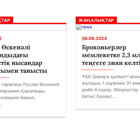
ТАР
ЖАҢАЛЫҚТАР
6
08.06.2024
 Өскенәлі
Броконьерлер
андыдағы
мемлекетке 2,3 м
стік нысандар
теңгеге зиян келт
ымен танысты
ҰҚК Шекара қызметі ағы
жылдың 1 сәуірінен 31 м
 төрағасы Руслан Өскенәлі
дейін Атырау, Маңғыстау
парымен Қарағанды
Батыс Қазақс...
к алаңына барып,
.