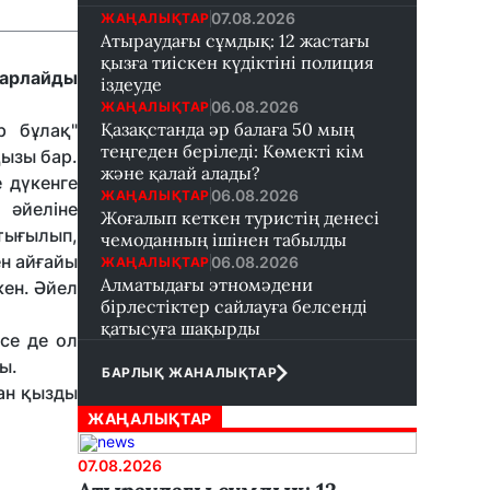
07.08.2026
ЖАҢАЛЫҚТАР
Атыраудағы сұмдық: 12 жастағы
қызға тиіскен күдіктіні полиция
арлайды
іздеуде
06.08.2026
ЖАҢАЛЫҚТАР
Қазақстанда әр балаға 50 мың
р бұлақ"
теңгеден беріледі: Көмекті кім
қызы бар.
және қалай алады?
 дүкенге
06.08.2026
ЖАҢАЛЫҚТАР
 әйеліне
Жоғалып кеткен туристің денесі
 тығылып,
чемоданның ішінен табылды
ен айғайы
06.08.2026
ЖАҢАЛЫҚТАР
Алматыдағы этномәдени
кен. Әйел
бірлестіктер сайлауға белсенді
қатысуға шақырды
се де ол
ы.
БАРЛЫҚ ЖАНАЛЫҚТАР
ан қызды
ЖАҢАЛЫҚТАР
07.08.2026