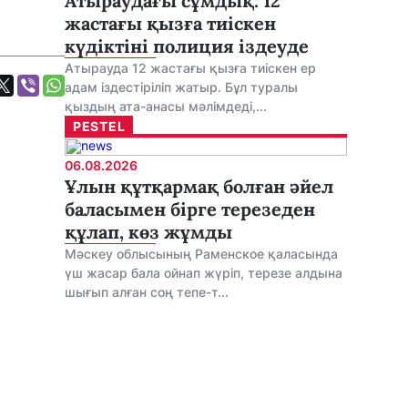
Атыраудағы сұмдық: 12
жастағы қызға тиіскен
күдіктіні полиция іздеуде
Атырауда 12 жастағы қызға тиіскен ер
адам іздестіріліп жатыр. Бұл туралы
қыздың ата-анасы мәлімдеді,...
PESTEL
06.08.2026
Ұлын құтқармақ болған әйел
баласымен бірге терезеден
құлап, көз жұмды
Мәскеу облысының Раменское қаласында
үш жасар бала ойнап жүріп, терезе алдына
шығып алған соң тепе-т...