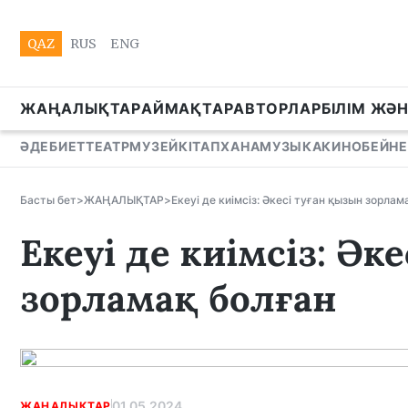
QAZ
RUS
ENG
ЖАҢАЛЫҚТАР
АЙМАҚТАР
АВТОРЛАР
БІЛІМ ЖӘ
ӘДЕБИЕТ
ТЕАТР
МУЗЕЙ
КІТАПХАНА
МУЗЫКА
КИНО
БЕЙНЕ
Басты бет
>
ЖАҢАЛЫҚТАР
>
Екеуі де киімсіз: Әкесі туған қызын зорлам
Екеуі де киімсіз: Әк
зорламақ болған
01.05.2024
ЖАҢАЛЫҚТАР