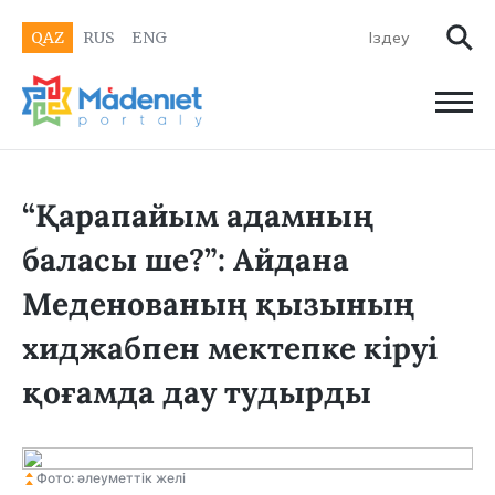
QAZ
RUS
ENG
“Қарапайым адамның
баласы ше?”: Айдана
Меденованың қызының
хиджабпен мектепке кіруі
қоғамда дау тудырды
Фото: әлеуметтік желі