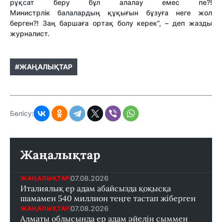
рұқсат беру бұл алалау емес пе?!
Министрлік балалардың құқығын бұзуға неге жол
берген?! Заң баршаға ортақ болу керек”, – деп жазды
журналист.
#ЖАҢАЛЫҚТАР
Бөлісу:
Жаңалықтар
07.08.2026
ЖАҢАЛЫҚТАР
Италиялық ер адам абайсызда қоқысқа
шамамен 540 миллион теңге тастап жіберген
07.08.2026
ЖАҢАЛЫҚТАР
Алматы облысында ер адам әйелін сыммен