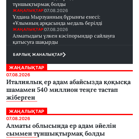
тұншықтырмақ болды
07.08.2026
ЖАҢАЛЫҚТАР
Ұлдана Мырзуанның бұрынғы енесі:
«Ұлымның арқасында медаль берілді
07.08.2026
ЖАҢАЛЫҚТАР
Алматыдағы үлкен кәсіпорындар сайлауға
қатысуға шақырды
БАРЛЫҚ ЖАНАЛЫҚТАР
ЖАҢАЛЫҚТАР
07.08.2026
Италиялық ер адам абайсызда қоқысқа
шамамен 540 миллион теңге тастап
жіберген
ЖАҢАЛЫҚТАР
07.08.2026
Алматы облысында ер адам әйелін
сыммен тұншықтырмақ болды