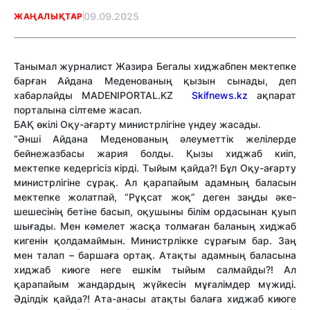
09.09.2025
ЖАҢАЛЫҚТАР
Танымал журналист Жазира Бегалы хиджабпен мектепке
барған Айдана Меденованың қызын сынады, деп
хабарлайды MADENIPORTAL.KZ
Skifnews.kz
ақпарат
порталына сілтеме жасап.
БАҚ өкілі Оқу-ағарту министрлігіне үндеу жасады.
“Әнші Айдана Меденованың әлеуметтік желілерде
бейнежазбасы жария болды. Қызы хиджаб киіп,
мектепке кедергісіз кірді. Тыйым қайда?! Бұл Оқу-ағарту
министрлігіне сұрақ. Ал қарапайым адамның баласын
мектепке жолатпай, “Рұқсат жоқ” деген заңды әке-
шешесінің бетіне басып, оқушыны білім ордасынан қуып
шығады. Мен кәмелет жасқа толмаған баланың хиджаб
кигенін қолдамаймын. Министрлікке сұрағым бар. Заң
мен талап – баршаға ортақ. Атақты адамның баласына
хиджаб киюге неге ешкім тыйым салмайды?! Ал
қарапайым жандардың жүйкесін мұғалімдер мүжиді.
Әділдік қайда?! Ата-анасы атақты балаға хиджаб киюге