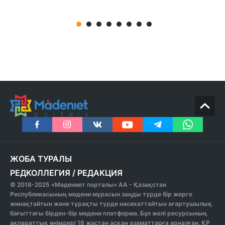
ЖОБА ТУРАЛЫ
РЕДКОЛЛЕГИЯ
/
РЕДАКЦИЯ
© 2018-2025 «Мәдениет порталы» АА - Қазақстан
Республикасының мәдени мұрасын заңды түрде бір жерге
жинақтайтын және тұрақты түрде насихаттайтын ағартушылық
бағыттағы бірден-бір мәдени платформа. Бұл желі ресурсының
ақпараттық өнімдері 18 жастан асқан азаматтарға арналған. ҚР