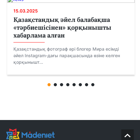
15.03.2025
Қазақстандық әйел балабақша
«тәрбиешісінен» қорқынышты
хабарлама алған
Қазақстандық фотограф әрі блогер Мира есімді
әйел Instagram-дағы парақшасында өзіне келген
қорқынышт...