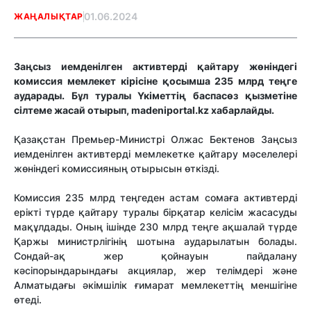
01.06.2024
ЖАҢАЛЫҚТАР
Заңсыз иемденілген активтерді қайтару жөніндегі
комиссия мемлекет кірісіне қосымша 235 млрд теңге
аударады. Бұл туралы Үкіметтің баспасөз қызметіне
сілтеме жасай отырып, madeniportal.kz хабарлайды.
Қазақстан Премьер-Министрі Олжас Бектенов Заңсыз
иемденілген активтерді мемлекетке қайтару мәселелері
жөніндегі комиссияның отырысын өткізді.
Комиссия 235 млрд теңгеден астам сомаға активтерді
ерікті түрде қайтару туралы бірқатар келісім жасасуды
мақұлдады. Оның ішінде 230 млрд теңге ақшалай түрде
Қаржы министрлігінің шотына аударылатын болады.
Сондай-ақ жер қойнауын пайдалану
кәсіпорындарындағы акциялар, жер телімдері және
Алматыдағы әкімшілік ғимарат мемлекеттің меншігіне
өтеді.