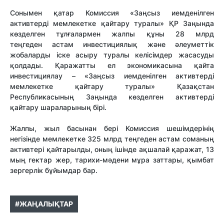
Сонымен қатар Комиссия «Заңсыз иемденілген
активтерді мемлекетке қайтару туралы» ҚР Заңында
көзделген тұлғалармен жалпы құны 28 млрд
теңгеден астам инвестициялық және әлеуметтік
жобаларды іске асыру туралы келісімдер жасасуды
қолдады. Қаражатты ел экономикасына қайта
инвестициялау – «Заңсыз иемденілген активтерді
мемлекетке қайтару туралы» Қазақстан
Республикасының Заңында көзделген активтерді
қайтару шараларының бірі.
Жалпы, жыл басынан бері Комиссия шешімдерінің
негізінде мемлекетке 325 млрд теңгеден астам соманың
активтері қайтарылды, оның ішінде ақшалай қаражат, 13
мың гектар жер, тарихи-мәдени мұра заттары, қымбат
зергерлік бұйымдар бар.
#ЖАҢАЛЫҚТАР