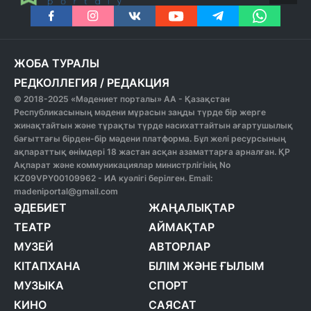
ЖОБА ТУРАЛЫ
РЕДКОЛЛЕГИЯ
/
РЕДАКЦИЯ
© 2018-2025 «Мәдениет порталы» АА - Қазақстан
Республикасының мәдени мұрасын заңды түрде бір жерге
жинақтайтын және тұрақты түрде насихаттайтын ағартушылық
бағыттағы бірден-бір мәдени платформа. Бұл желі ресурсының
ақпараттық өнімдері 18 жастан асқан азаматтарға арналған. ҚР
Ақпарат және коммуникациялар министрлігінің No
KZ09VPY00109962 - ИА куәлігі берілген. Email:
madeniportal@gmail.com
ӘДЕБИЕТ
ЖАҢАЛЫҚТАР
ТЕАТР
АЙМАҚТАР
МУЗЕЙ
АВТОРЛАР
КІТАПХАНА
БІЛІМ ЖӘНЕ ҒЫЛЫМ
МУЗЫКА
СПОРТ
КИНО
САЯСАТ