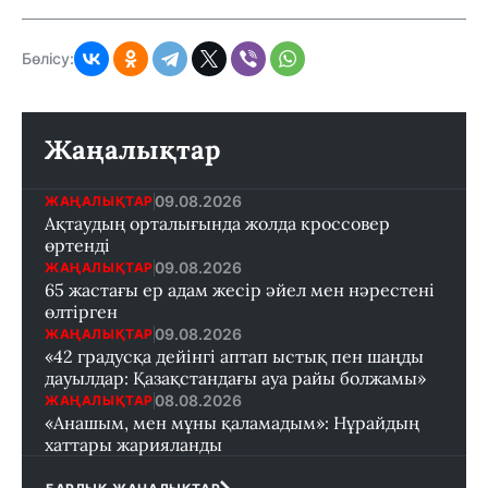
Бөлісу:
Жаңалықтар
09.08.2026
ЖАҢАЛЫҚТАР
Ақтаудың орталығында жолда кроссовер
өртенді
09.08.2026
ЖАҢАЛЫҚТАР
65 жастағы ер адам жесір әйел мен нәрестені
өлтірген
09.08.2026
ЖАҢАЛЫҚТАР
«42 градусқа дейінгі аптап ыстық пен шаңды
дауылдар: Қазақстандағы ауа райы болжамы»
08.08.2026
ЖАҢАЛЫҚТАР
«Анашым, мен мұны қаламадым»: Нұрайдың
хаттары жарияланды