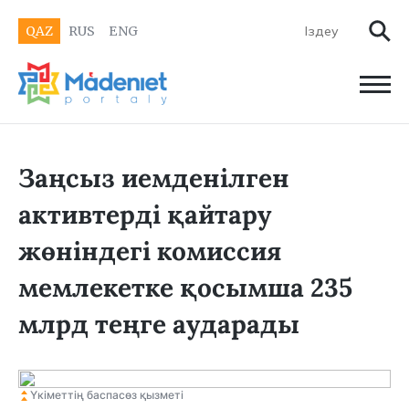
QAZ
RUS
ENG
Заңсыз иемденілген
активтерді қайтару
жөніндегі комиссия
мемлекетке қосымша 235
млрд теңге аударады
Үкіметтің баспасөз қызметі