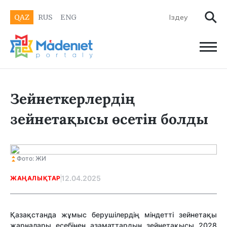
QAZ
RUS
ENG
Зейнеткерлердің
зейнетақысы өсетін болды
Фото: ЖИ
12.04.2025
ЖАҢАЛЫҚТАР
Қазақстанда жұмыс берушілердің міндетті зейнетақы
жарналары есебінен азаматтардың зейнетақысы 2028