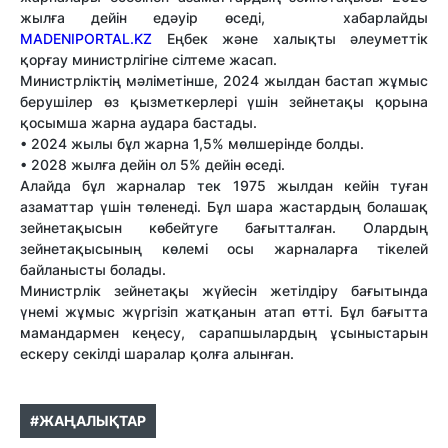
жылға дейін едәуір өседі, хабарлайды
MADENIPORTAL.KZ
Еңбек және халықты әлеуметтік
қорғау министрлігіне сілтеме жасап.
Министрліктің мәліметінше, 2024 жылдан бастап жұмыс
берушілер өз қызметкерлері үшін зейнетақы қорына
қосымша жарна аудара бастады.
• 2024 жылы бұл жарна 1,5% мөлшерінде болды.
• 2028 жылға дейін ол 5% дейін өседі.
Алайда бұл жарналар тек 1975 жылдан кейін туған
азаматтар үшін төленеді. Бұл шара жастардың болашақ
зейнетақысын көбейтуге бағытталған. Олардың
зейнетақысының көлемі осы жарналарға тікелей
байланысты болады.
Министрлік зейнетақы жүйесін жетілдіру бағытында
үнемі жұмыс жүргізіп жатқанын атап өтті. Бұл бағытта
мамандармен кеңесу, сарапшылардың ұсыныстарын
ескеру секілді шаралар қолға алынған.
#ЖАҢАЛЫҚТАР