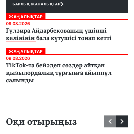
БАРЛЫҚ ЖАНАЛЫҚТАР
ЖАҢАЛЫҚТАР
09.08.2026
Гүлзира Айдарбекованың үшінші
келінінін бала күтушісі тонап кетті
ЖАҢАЛЫҚТАР
09.08.2026
TikTok-та бейәдеп сөздер айтқан
қызылордалық тұрғынға айыппұл
салынды
Оқи отырыңыз