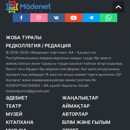
ЖОБА ТУРАЛЫ
РЕДКОЛЛЕГИЯ
/
РЕДАКЦИЯ
© 2018-2025 «Мәдениет порталы» АА - Қазақстан
Республикасының мәдени мұрасын заңды түрде бір жерге
жинақтайтын және тұрақты түрде насихаттайтын ағартушылық
бағыттағы бірден-бір мәдени платформа. Бұл желі ресурсының
ақпараттық өнімдері 18 жастан асқан азаматтарға арналған. ҚР
Ақпарат және коммуникациялар министрлігінің No
KZ09VPY00109962 - ИА куәлігі берілген. Email:
madeniportal@gmail.com
ӘДЕБИЕТ
ЖАҢАЛЫҚТАР
ТЕАТР
АЙМАҚТАР
МУЗЕЙ
АВТОРЛАР
КІТАПХАНА
БІЛІМ ЖӘНЕ ҒЫЛЫМ