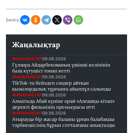
Бөлісу:
Жаңалықтар
09.08.2026
ЖАҢАЛЫҚТАР
Гүлзира Айдарбекованың үшінші келінінін
бала күтушісі тонап кетті
09.08.2026
ЖАҢАЛЫҚТАР
TikTok-та бейәдеп сөздер айтқан
қызылордалық тұрғынға айыппұл салынды
09.08.2026
ЖАҢАЛЫҚТАР
Алматыда Абай күніне орай «Алғашқы кітап»
деректі фильмінің премьерасы өтті
09.08.2026
ЖАҢАЛЫҚТАР
Атырауда бір жасар баланы ұрған балабақша
тәрбиешісінің бұрын сотталғаны анықталды