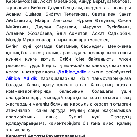
Құрманғожаев, Асхат Маемиров, Айнұр Бермұхамбетова,
журналист Бибігүл Дәулетбекқызы, өнердегі аға-апалары
Асанәлі Әшімов, Бибігүл Төлегенова, Света пен Қанат
Айтбаевтар, Майра Ильясова, Нүркен Өтеуілов, Сәкен
Майғазиев, Дәурен Серғазин, Меруерт Түсіпбаева,
Алтынай Жорабаева, Әділ Ахметов, Асхат Садырбай,
Мөлдір Мұқановалар шырылдап ара түспес еді.
Бүгінгі күні қоғамда баламның басындағы мән-жайға
қанық болған соң халық арасында да қолдаушылар саны
күннен күнге артып, Әліби ісіне байланысты үлкен
резонанс тууда. Егер істің мән-жайына қаныққыларыңыз
келсе, инстаграмдағы
@alibige_adildik
және фейсбуктегі
Alibide Adildik
парақшаларына кіріп танысуларыңызға
болады. Халық қызу қолдап отыр. Халықтың жазған
комментарийлерінде баласының болашағы үшін
алаңдайтындар, мынадай сорақыны көріп отырған соң
жастардың мұғалім болуына қарсылық көрсетіп отырған
ата-аналар саны артуда. Мұның соңы жақсылыққа
апармайтыны анық. Бүгінгі күні Сіздердің
қолдауларыңызға, көмектеріңізге біз ғана емес, қалың
халық зәру.
Құрметті Ақтоты Рахметоллақызы!