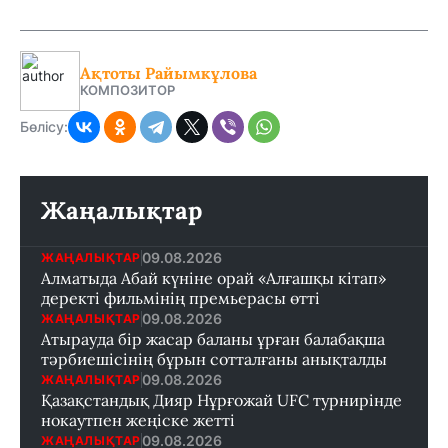
Ақтоты Райымкұлова
КОМПОЗИТОР
Бөлісу:
Жаңалықтар
09.08.2026
ЖАҢАЛЫҚТАР
Алматыда Абай күніне орай «Алғашқы кітап»
деректі фильмінің премьерасы өтті
09.08.2026
ЖАҢАЛЫҚТАР
Атырауда бір жасар баланы ұрған балабақша
тәрбиешісінің бұрын сотталғаны анықталды
09.08.2026
ЖАҢАЛЫҚТАР
Қазақстандық Дияр Нұрғожай UFC турнирінде
нокаутпен жеңіске жетті
09.08.2026
ЖАҢАЛЫҚТАР