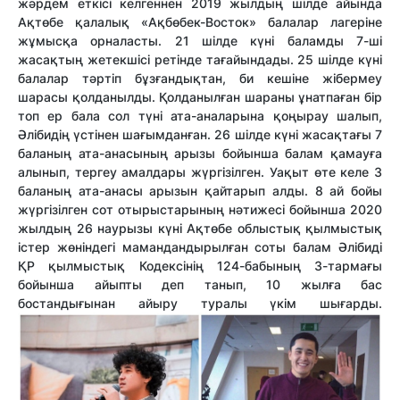
жәрдем еткісі келгеннен 2019 жылдың шілде айында
Ақтөбе қалалық «Ақбөбек-Восток» балалар лагеріне
жұмысқа орналасты. 21 шілде күні баламды 7-ші
жасақтың жетекшісі ретінде тағайындады. 25 шілде күні
балалар тәртіп бұзғандықтан, би кешіне жібермеу
шарасы қолданылды. Қолданылған шараны ұнатпаған бір
топ ер бала сол түні ата-аналарына қоңырау шалып,
Әлібидің үстінен шағымданған. 26 шілде күні жасақтағы 7
баланың ата-анасының арызы бойынша балам қамауға
алынып, тергеу амалдары жүргізілген. Уақыт өте келе 3
баланың ата-анасы арызын қайтарып алды. 8 ай бойы
жүргізілген сот отырыстарының нәтижесі бойынша 2020
жылдың 26 наурызы күні Ақтөбе облыстық қылмыстық
істер жөніндегі мамандандырылған соты балам Әлібиді
ҚР қылмыстық Кодексінің 124-бабының 3-тармағы
бойынша айыпты деп танып, 10 жылға бас
бостандығынан айыру туралы үкім шығарды.