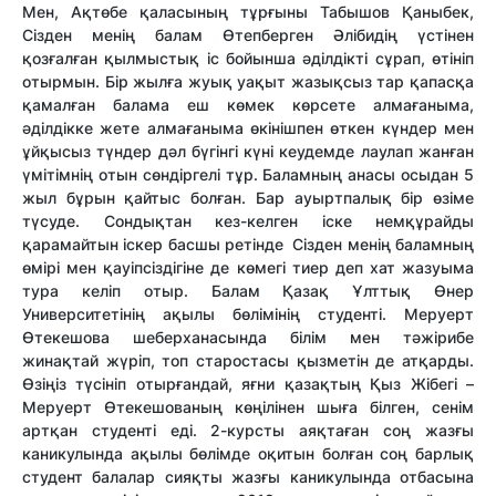
Мен, Ақтөбе қаласының тұрғыны Табышов Қаныбек,
Сізден менің балам Өтепберген Әлібидің үстінен
қозғалған қылмыстық іс бойынша әділдікті сұрап, өтініп
отырмын. Бір жылға жуық уақыт жазықсыз тар қапасқа
қамалған балама еш көмек көрсете алмағаныма,
әділдікке жете алмағаныма өкінішпен өткен күндер мен
ұйқысыз түндер дәл бүгінгі күні кеудемде лаулап жанған
үмітімнің отын сөндіргелі тұр. Баламның анасы осыдан 5
жыл бұрын қайтыс болған. Бар ауыртпалық бір өзіме
түсуде. Сондықтан кез-келген іске немқұрайды
қарамайтын іскер басшы ретінде Сізден менің баламның
өмірі мен қауіпсіздігіне де көмегі тиер деп хат жазуыма
тура келіп отыр. Балам Қазақ Ұлттық Өнер
Университетінің ақылы бөлімінің студенті. Меруерт
Өтекешова шеберханасында білім мен тәжірибе
жинақтай жүріп, топ старостасы қызметін де атқарды.
Өзіңіз түсініп отырғандай, яғни қазақтың Қыз Жібегі –
Меруерт Өтекешованың көңілінен шыға білген, сенім
артқан студенті еді. 2-курсты аяқтаған соң жазғы
каникулында ақылы бөлімде оқитын болған соң барлық
студент балалар сияқты жазғы каникулында отбасына