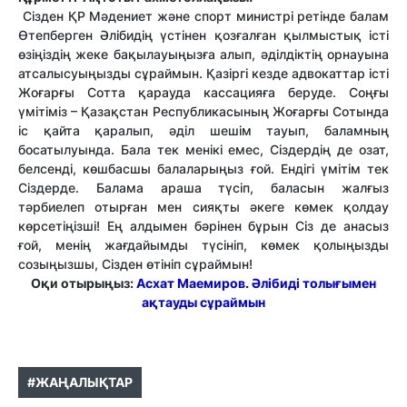
Сізден ҚР Мәдениет және спорт министрі ретінде балам
Өтепберген Әлібидің үстінен қозғалған қылмыстық істі
өзіңіздің жеке бақылауыңызға алып, әділдіктің орнауына
атсалысуыңызды сұраймын. Қазіргі кезде адвокаттар істі
Жоғарғы Сотта қарауда кассацияға беруде. Соңғы
үмітіміз – Қазақстан Республикасының Жоғарғы Сотында
іс қайта қаралып, әділ шешім тауып, баламның
босатылуында. Бала тек менікі емес, Сіздердің де озат,
белсенді, көшбасшы балаларыңыз ғой. Ендігі үмітім тек
Сіздерде. Балама араша түсіп, баласын жалғыз
тәрбиелеп отырған мен сияқты әкеге көмек қолдау
көрсетіңізші! Ең алдымен бәрінен бұрын Сіз де анасыз
ғой, менің жағдайымды түсініп, көмек қолыңызды
созыңызшы, Сізден өтініп сұраймын!
Оқи отырыңыз:
Асхат Маемиров. Әлібиді толығымен
ақтауды сұраймын
#ЖАҢАЛЫҚТАР