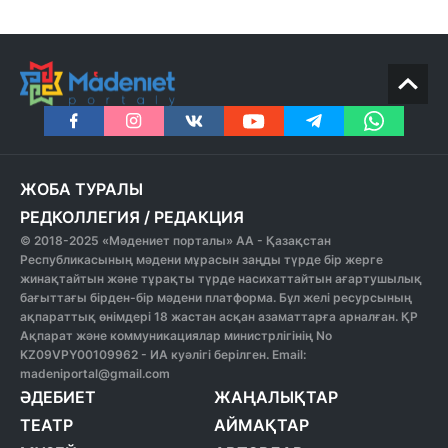
ЖОБА ТУРАЛЫ
РЕДКОЛЛЕГИЯ
/
РЕДАКЦИЯ
© 2018-2025 «Мәдениет порталы» АА - Қазақстан
Республикасының мәдени мұрасын заңды түрде бір жерге
жинақтайтын және тұрақты түрде насихаттайтын ағартушылық
бағыттағы бірден-бір мәдени платформа. Бұл желі ресурсының
ақпараттық өнімдері 18 жастан асқан азаматтарға арналған. ҚР
Ақпарат және коммуникациялар министрлігінің No
KZ09VPY00109962 - ИА куәлігі берілген. Email:
madeniportal@gmail.com
ӘДЕБИЕТ
ЖАҢАЛЫҚТАР
ТЕАТР
АЙМАҚТАР