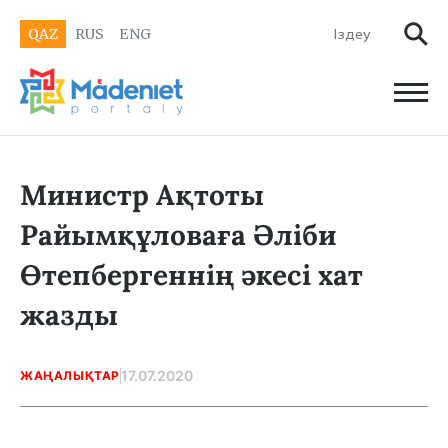
QAZ
RUS
ENG
Министр Ақтоты
Райымқұловаға Әліби
Өтепбергеннің әкесі хат
жазды
17.07.2020
ЖАҢАЛЫҚТАР