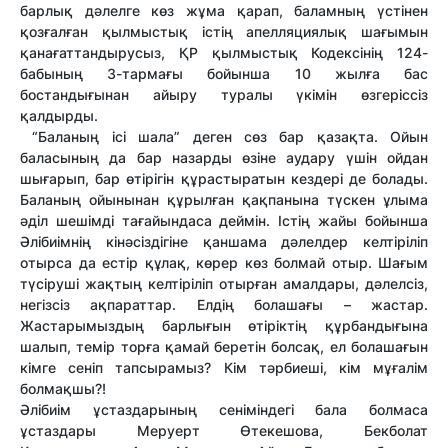
барлық дәлелге көз жұма қарап, баламның үстінен
қозғалған қылмыстық істің апелляциялық шағымын
қанағаттандырусыз, ҚР қылмыстық Кодексінің 124-
бабының 3-тармағы бойынша 10 жылға бас
бостандығынан айыру туралы үкімін өзгеріссіз
қалдырды.
“Баланың ісі шала” деген сөз бар қазақта. Ойын
баласының да бар назарды өзіне аудару үшін ойдан
шығарып, бар өтірігін құрастыратын кездері де болады.
Баланың ойынынан құрылған қақпанына түскен ұлыма
әділ шешімді тағайындаса деймін. Істің жайы бойынша
Әлібиімнің кінәсіздігіне қаншама дәлелдер келтіріліп
отырса да естір құлақ, көрер көз болмай отыр. Шағым
түсіруші жақтың келтіріліп отырған амалдары, дәлелсіз,
негізсіз ақпараттар. Елдің болашағы – жастар.
Жастарымыздың барлығын өтіріктің құрбандығына
шалып, темір торға қамай беретін болсақ, ел болашағын
кімге сеніп тапсырамыз? Кім тәрбиеші, кім мұғалім
болмақшы?!
Әлібиім ұстаздарының сеніміндегі бала болмаса
ұстаздары Меруерт Өтекешова, Бекболат