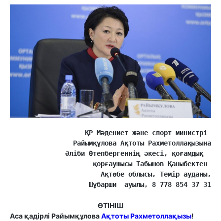
 ҚР Мәдениет және спорт министрі 
  Райымқұлова Ақтоты Рахметоллақызына
Ә
ліби Өтепбергеннің әкесі, қоғамдық  
 қорғаушысы Табышов Қаныбектен 
 Ақтөбе облысы, Темір ауданы,
  Шұбарши  ауылы, 
8 778 854 37 31
ӨТІНІШ
Аса қадірлі
Райымқұлова
Ақтоты Рахметоллақызы
!