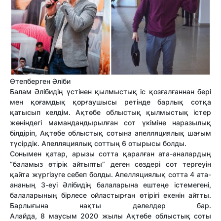
Өтепберген Әліби
Балам Әлібидің үстінен қылмыстық іс қозғалғаннан бері
мен қоғамдық қорғаушысы ретінде барлық сотқа
қатысып келдім. Ақтөбе облыстық қылмыстық істер
жөніндегі мамандандырылған сот үкіміне наразылық
білдіріп, Ақтөбе облыстық сотына апелляциялық шағым
түсірдік. Апелляциялық соттың 6 отырысы болды.
Сонымен қатар, арызы сотта қаралған ата-аналардың
“баламыз өтірік айтыпты” деген сөздері сот тергеуін
қайта жүргізуге себеп болды. Апелляциялық сотта 4 ата-
ананың 3-еуі Әлібидің балаларына ештеңе істемегені,
балаларының бірлесе ойластырған өтірігі екенін айтты.
Барлығына нақты дәлелдер бар.
Алайда, 8 маусым 2020 жылы Ақтөбе облыстық соты