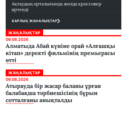
Ақтаудың орталығында жолда кроссовер
өртенді
БАРЛЫҚ ЖАНАЛЫҚТАР
ЖАҢАЛЫҚТАР
09.08.2026
Алматыда Абай күніне орай «Алғашқы
кітап» деректі фильмінің премьерасы
өтті
ЖАҢАЛЫҚТАР
09.08.2026
Атырауда бір жасар баланы ұрған
балабақша тәрбиешісінің бұрын
сотталғаны анықталды