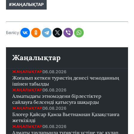
#ЖАҢАЛЫҚТАР
Бөлісу:
Жаңалықтар
06.08.2026
ЖАҢАЛЫҚТАР
Жоғалып кеткен туристің денесі чемоданның
ішінен табылды
06.08.2026
ЖАҢАЛЫҚТАР
Алматыдағы этномәдени бірлестіктер
сайлауға белсенді қатысуға шақырды
06.08.2026
ЖАҢАЛЫҚТАР
Блогер Қайсар Қамза Вьетнамнан Қазақстанға
жеткізілді
06.08.2026
ЖАҢАЛЫҚТАР
Алматы тауларында туристің үстіне тас құлап,