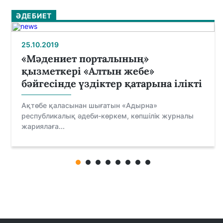
ӘДЕБИЕТ
25.10.2019
«Мәдениет порталының»
қызметкері «Алтын жебе»
бәйгесінде үздіктер қатарына ілікті
Ақтөбе қаласынан шығатын «Адырна»
республикалық әдеби-көркем, көпшілік журналы
жариялаға...