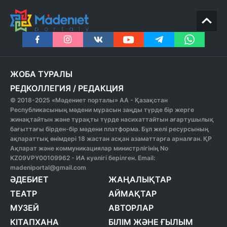
ЖОБА ТУРАЛЫ
РЕДКОЛЛЕГИЯ
/
РЕДАКЦИЯ
© 2018-2025 «Мәдениет порталы» АА - Қазақстан
Республикасының мәдени мұрасын заңды түрде бір жерге
жинақтайтын және тұрақты түрде насихаттайтын ағартушылық
бағыттағы бірден-бір мәдени платформа. Бұл желі ресурсының
ақпараттық өнімдері 18 жастан асқан азаматтарға арналған. ҚР
Ақпарат және коммуникациялар министрлігінің No
KZ09VPY00109962 - ИА куәлігі берілген. Email:
madeniportal@gmail.com
ӘДЕБИЕТ
ЖАҢАЛЫҚТАР
ТЕАТР
АЙМАҚТАР
МУЗЕЙ
АВТОРЛАР
КІТАПХАНА
БІЛІМ ЖӘНЕ ҒЫЛЫМ