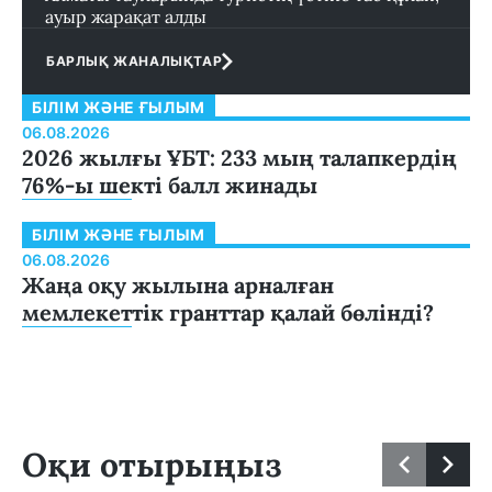
ауыр жарақат алды
БАРЛЫҚ ЖАНАЛЫҚТАР
БІЛІМ ЖӘНЕ ҒЫЛЫМ
06.08.2026
2026 жылғы ҰБТ: 233 мың талапкердің
76%-ы шекті балл жинады
БІЛІМ ЖӘНЕ ҒЫЛЫМ
06.08.2026
Жаңа оқу жылына арналған
мемлекеттік гранттар қалай бөлінді?
Оқи отырыңыз