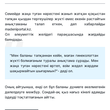
Семейде жаңа туған нәрестені жанып жатқан қоқыстан
тапқан қыздан тергеушілер жүкті емес екенін растайтын
анықтаманы талап еткен, деп хабарлайды
madeniportal.kz.
Ол әлеуметтік желідегі парақшасында жағдайды
баяндады.
"Мен баланы тапқаннан кейін, маған гинекологтан
жүкті болмағаным туралы анықтама сұрады. Мен
жаңа туған нәрестені өртеп, өзім жедел жәрдем
шақырмайтын шығармын?"- деді ол.
Оның айтуынша, енді ол бұл баланы дүниеге әкелмегенін
дәлелдеуге мәжбүр. Сондай-ақ қыз нағыз кінәлі адамды
іздеуді тоқтатпағанын айтты.