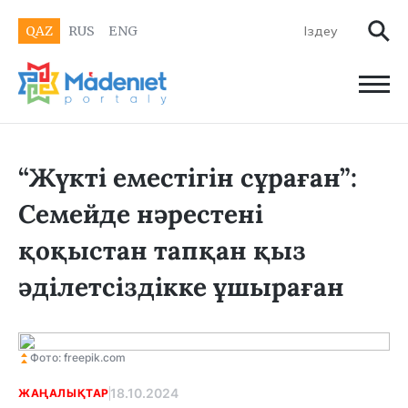
QAZ
RUS
ENG
“Жүкті еместігін сұраған”:
Семейде нәрестені
қоқыстан тапқан қыз
әділетсіздікке ұшыраған
Фото: freepik.com
18.10.2024
ЖАҢАЛЫҚТАР