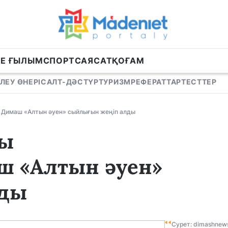
НЕ ҒЫЛЫМ
СПОРТ
САЯСАТ
ҚОҒАМ
ЛЕУ ӨНЕРІ
САЛТ-ДӘСТҮР
ТУРИЗМ
РЕФЕРАТТАР
ТЕСТТЕР
 Димаш «Алтын әуен» сыйлығын жеңіп алды
ғы
ш «Алтын әуен»
лды
Сурет: dimashnew