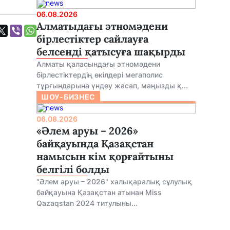
06.08.2026
Алматыдағы этномәдени
бірлестіктер сайлауға
белсенді қатысуға шақырды
Алматы қаласындағы этномәдени
бірлестіктердің өкілдері мегаполис
тұрғындарына үндеу жасап, маңызды қ...
ШОУ-БИЗНЕС
06.08.2026
«Әлем аруы – 2026»
байқауында Қазақстан
намысын кім қорғайтыны
белгілі болды
"Әлем аруы – 2026" халықаралық сұлулық
байқауына Қазақстан атынан Miss
Qazaqstan 2024 титулыны...