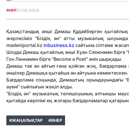
27.08.2024
ӨНЕР
Қазақстандық әнші Димаш Құдайберген қытайлық 
жерлесіміз "Біздің ән" атты музыкалық шоуынд
madeniportal.kz
inbusiness.kz
сайтына сілтеме жасап
Шоуда Димаш қытайлық әнші Хуан Сяоюнмен бірге "R
Гон Линнамен бірге "Become a Poet" әнін шырқады.
Димаш тек ән айтып ғана қойған жоқ, бағдарлама к
әншілер Димашқа қытайша ән айтуына көмектескен.
Бағдарлама соңында, Димаштың орындауындағы "B
әуені" сыйлығын жеңіп алды.
"Біздің ән" музыкалық телешоуының алтыншы маусы
қытайда көрілімі ең жоғары бағдарламалар қатарын
#ЖАҢАЛЫҚТАР
#ӨНЕР