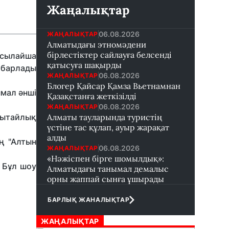
Жаңалықтар
06.08.2026
ЖАҢАЛЫҚТАР
Алматыдағы этномәдени
бірлестіктер сайлауға белсенді
Осылайша
қатысуға шақырды
абарлады
06.08.2026
ЖАҢАЛЫҚТАР
Блогер Қайсар Қамза Вьетнамнан
ымал әнші
Қазақстанға жеткізілді
06.08.2026
ЖАҢАЛЫҚТАР
 қытайлық
Алматы тауларында туристің
үстіне тас құлап, ауыр жарақат
алды
ң "Алтын
06.08.2026
ЖАҢАЛЫҚТАР
«Нәжіспен бірге шомылдық»:
 Бұл шоу
Алматыдағы танымал демалыс
орны жаппай сынға ұшырады
БАРЛЫҚ ЖАНАЛЫҚТАР
ЖАҢАЛЫҚТАР