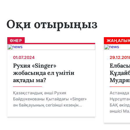
Оқи отырыңыз
ӨНЕР
ЖАҢАЛЫҚ
01.07.2024
29.12.201
Рухия «Singer»
Елбас
жобасында ел үмітін
Құдайб
ақтады ма?
Мудряк
Қазақстандық әнші Рухия
Астанада
Байдүкенованы Қытайдағы «Singer»
Нұрсұлта
ән байқауының сегізінші кезеңін...
БАҚ өкілд
әншісі Ма.