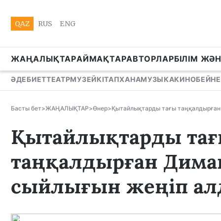
QAZ
RUS
ENG
ЖАҢАЛЫҚТАР
АЙМАҚТАР
АВТОРЛАР
БІЛІМ ЖӘ
ӘДЕБИЕТ
ТЕАТР
МУЗЕЙ
КІТАПХАНА
МУЗЫКА
КИНО
БЕЙНЕ
Басты бет
>
ЖАҢАЛЫҚТАР
>
Өнер
>
Қытайлықтарды тағы таңқалдырған
Қытайлықтарды та
таңқалдырған Дима
сыйлығын жеңіп а