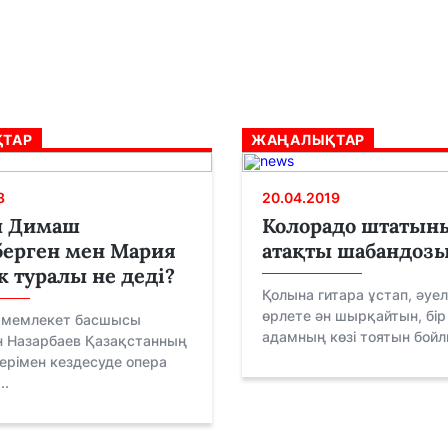
ТАР
ЖАҢАЛЫҚТАР
8
20.04.2019
ы Димаш
Колорадо штатын
ерген мен Мария
атақты шабандоз
 туралы не деді?
Қолына гитара ұстап, әуел
өрлете ән шырқайтын, бір
 мемлекет басшысы
адамның көзі тоятын бойлы
н Назарбаев Қазақстанның
ерімен кездесуде опера
..