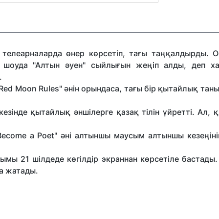
телеарналарда өнер көрсетіп, тағы таңқалдырды. 
а шоуда "Алтын әуен" сыйлығын жеңіп алды, деп х
.
ed Moon Rules" әнін орындаса, тағы бір қытайлық тан
езінде қытайлық әншілерге қазақ тілін үйретті. Ал,
ecome a Poet" әні алтыншы маусым алтыншы кезеңіні
мы 21 шілдеде көгілдір экраннан көрсетіле бастады.
а жатады.