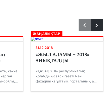
ЖАҢАЛЫҚТАР
31.12.2018
ың
«ЖЫЛ АДАМЫ – 2018»
ы
АНЫҚТАЛДЫ
ете, көкке
«ҚАЗАҚ ҮНІ» республикалық
 көрген
қоғамдық-саяси газеті мен
-сойлы,...
Qazaquni.kz ұлттық порталының &...