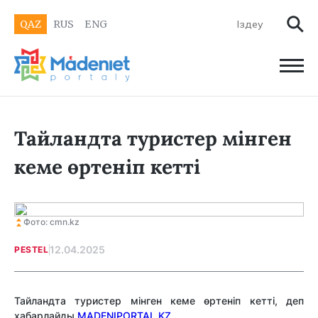
QAZ
RUS
ENG
Тайландта туристер мінген
кеме өртеніп кетті
Фото: cmn.kz
12.04.2025
PESTEL
Тайландта туристер мінген кеме өртеніп кетті, деп
хабарлайды
MADENIPORTAL.KZ.