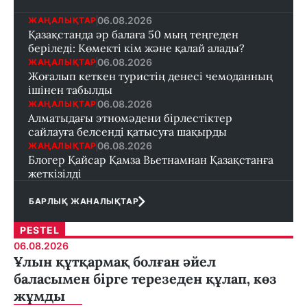
06.08.2026
ЖАҢАЛЫҚТАР
Қазақстанда әр балаға 50 мың теңгеден
беріледі: Көмекті кім және қалай алады?
06.08.2026
ЖАҢАЛЫҚТАР
Жоғалып кеткен туристің денесі чемоданның
ішінен табылды
06.08.2026
ЖАҢАЛЫҚТАР
Алматыдағы этномәдени бірлестіктер
сайлауға белсенді қатысуға шақырды
06.08.2026
ЖАҢАЛЫҚТАР
Блогер Қайсар Қамза Вьетнамнан Қазақстанға
жеткізілді
БАРЛЫҚ ЖАНАЛЫҚТАР
PESTEL
06.08.2026
Ұлын құтқармақ болған әйел
баласымен бірге терезеден құлап, көз
жұмды