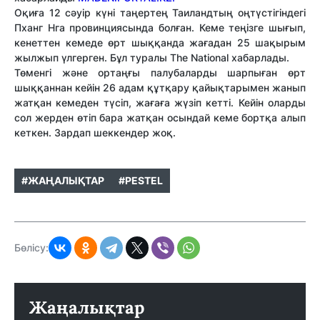
Оқиға 12 сәуір күні таңертең Таиландтың оңтүстігіндегі
Пханг Нга провинциясында болған. Кеме теңізге шығып,
кенеттен кемеде өрт шыққанда жағадан 25 шақырым
жылжып үлгерген. Бұл туралы The National хабарлады.
Төменгі және ортаңғы палубаларды шарпыған өрт
шыққаннан кейін 26 адам құтқару қайықтарымен жанып
жатқан кемеден түсіп, жағаға жүзіп кетті. Кейін оларды
сол жерден өтіп бара жатқан осындай кеме бортқа алып
кеткен. Зардап шеккендер жоқ.
#ЖАҢАЛЫҚТАР
#PESTEL
Бөлісу:
Жаңалықтар