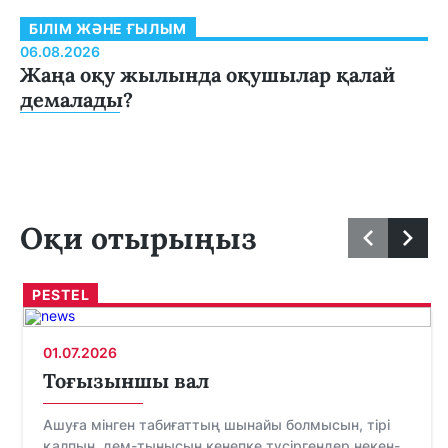
БІЛІМ ЖӘНЕ ҒЫЛЫМ
06.08.2026
Жаңа оқу жылында оқушылар қалай
демалады?
Оқи отырыңыз
PESTEL
01.07.2026
Тоғызыншы вал
Ашуға мінген табиғаттың шынайы болмысын, тірі
қалпын, дем-тынысын кенепке түсіргендер некен-