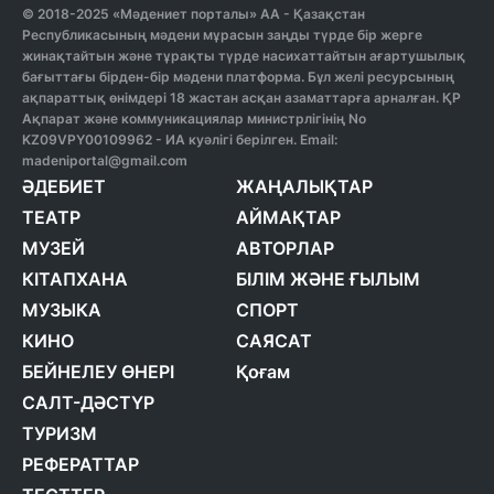
© 2018-2025 «Мәдениет порталы» АА - Қазақстан
Республикасының мәдени мұрасын заңды түрде бір жерге
жинақтайтын және тұрақты түрде насихаттайтын ағартушылық
бағыттағы бірден-бір мәдени платформа. Бұл желі ресурсының
ақпараттық өнімдері 18 жастан асқан азаматтарға арналған. ҚР
Ақпарат және коммуникациялар министрлігінің No
KZ09VPY00109962 - ИА куәлігі берілген. Email:
madeniportal@gmail.com
ӘДЕБИЕТ
ЖАҢАЛЫҚТАР
ТЕАТР
АЙМАҚТАР
МУЗЕЙ
АВТОРЛАР
КІТАПХАНА
БІЛІМ ЖӘНЕ ҒЫЛЫМ
МУЗЫКА
СПОРТ
КИНО
САЯСАТ
БЕЙНЕЛЕУ ӨНЕРІ
Қоғам
САЛТ-ДӘСТҮР
ТУРИЗМ
РЕФЕРАТТАР