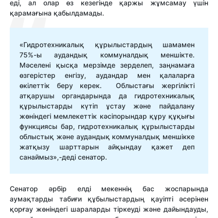
еді, ал олар өз кезегінде қаржы жұмсамау үшін
қарамағына қабылдамады.
«Гидротехникалық құрылыстардың шамамен
75%-ы аудандық коммуналдық меншікте.
Мәселені қысқа мерзімде зерделеп, заңнамаға
өзгерістер енгізу, аудандар мен қалаларға
өкілеттік беру керек. Облыстағы жергілікті
атқарушы органдарында да гидротехникалық
құрылыстарды күтіп ұстау және пайдалану
жөніндегі мемлекеттік кәсіпорындар құру құқығы
функциясы бар, гидротехникалық құрылыстарды
облыстық және аудандық коммуналдық меншікке
жатқызу шарттарын айқындау қажет деп
санаймыз»
,-деді сенатор.
Сенатор әрбір елді мекеннің бас жоспарында
аумақтарды табиғи құбылыстардың қауіпті әсерінен
қорғау жөніндегі шараларды тіркеуді және дайындауды,