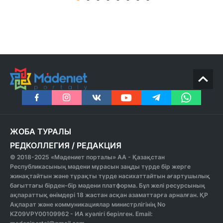
ЖОБА ТУРАЛЫ
РЕДКОЛЛЕГИЯ
/
РЕДАКЦИЯ
© 2018-2025 «Мәдениет порталы» АА - Қазақстан
Республикасының мәдени мұрасын заңды түрде бір жерге
жинақтайтын және тұрақты түрде насихаттайтын ағартушылық
бағыттағы бірден-бір мәдени платформа. Бұл желі ресурсының
ақпараттық өнімдері 18 жастан асқан азаматтарға арналған. ҚР
Ақпарат және коммуникациялар министрлігінің No
KZ09VPY00109962 - ИА куәлігі берілген. Email: