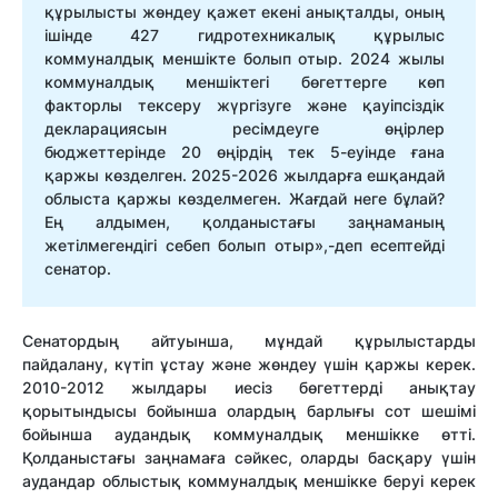
құрылысты жөндеу қажет екені анықталды, оның
ішінде 427 гидротехникалық құрылыс
коммуналдық меншікте болып отыр. 2024 жылы
коммуналдық меншіктегі бөгеттерге көп
факторлы тексеру жүргізуге және қауіпсіздік
декларациясын ресімдеуге өңірлер
бюджеттерінде 20 өңірдің тек 5-еуінде ғана
қаржы көзделген. 2025-2026 жылдарға ешқандай
облыста қаржы көзделмеген. Жағдай неге бұлай?
Ең алдымен, қолданыстағы заңнаманың
жетілмегендігі себеп болып отыр»
,-деп есептейді
сенатор.
Сенатордың айтуынша, мұндай құрылыстарды
пайдалану, күтіп ұстау және жөндеу үшін қаржы керек.
2010-2012 жылдары иесіз бөгеттерді анықтау
қорытындысы бойынша олардың барлығы сот шешімі
бойынша аудандық коммуналдық меншікке өтті.
Қолданыстағы заңнамаға сәйкес, оларды басқару үшін
аудандар облыстық коммуналдық меншікке беруі керек