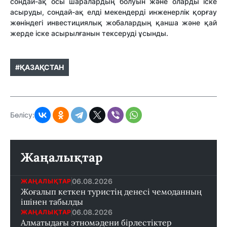
сондай-ақ осы шаралардың болуын және оларды іске
асыруды, сондай-ақ елді мекендерді инженерлік қорғау
жөніндегі инвестициялық жобалардың қанша және қай
жерде іске асырылғанын тексеруді ұсынды.
#ҚАЗАҚСТАН
Бөлісу:
Жаңалықтар
06.08.2026
ЖАҢАЛЫҚТАР
Жоғалып кеткен туристің денесі чемоданның
ішінен табылды
06.08.2026
ЖАҢАЛЫҚТАР
Алматыдағы этномәдени бірлестіктер