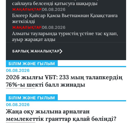
сайлауға белсенді қатысуға шақырды
06.08.2026
ЖАҢАЛЫҚТАР
Блогер Қайсар Қамза Вьетнамнан Қазақстанға
жеткізілді
06.08.2026
ЖАҢАЛЫҚТАР
Алматы тауларында туристің үстіне тас құлап,
ауыр жарақат алды
БАРЛЫҚ ЖАНАЛЫҚТАР
БІЛІМ ЖӘНЕ ҒЫЛЫМ
06.08.2026
2026 жылғы ҰБТ: 233 мың талапкердің
76%-ы шекті балл жинады
БІЛІМ ЖӘНЕ ҒЫЛЫМ
06.08.2026
Жаңа оқу жылына арналған
мемлекеттік гранттар қалай бөлінді?