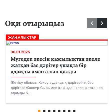
Оқи отырыңыз
ЖАҢАЛЫҚТАР
30.01.2025
Мүгедек әкесін қажылықтан әкеле
жатқан бас дәрігер ұшақта бір
адамды аман алып қалды
Жетісу облысы Көксу аудандық дәрігерінің бас
дәрігері Жаннұр Сырымов қажыдан келе жатқан ер
адамды б...