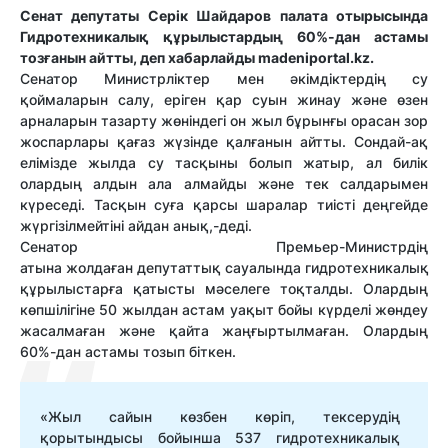
Сенат депутаты Серік Шайдаров палата отырысында
Гидротехникалық құрылыстардың 60%-дан астамы
тозғанын айтты, деп хабарлайды madeniportal.kz.
Сенатор Министрліктер мен әкімдіктердің су
қоймаларын салу, еріген
қар
су
ын
жинау және өзен
арналарын тазарту жөніндегі он жыл бұрынғы орасан зор
жоспарлары қағаз жүзінде қалғанын айтты. Сондай-ақ
елімізде
жылда су тасқыны болып жатыр, ал билік
олардың алдын ала алмайды және тек салдарымен
күреседі. Тасқын
с
у
ға
қарсы шаралар тиісті деңгейде
жүргізілмейтіні
айдан
анық,-деді.
Сенатор Премьер-Министрдің
атына
жолдаған
депутаттық
сауалында
гидротехникалық
құрылыстарға қатысты мәселеге тоқталды.
Олардың
көпшілігіне 50 жылдан астам уақыт бойы күрделі жөндеу
жасалмаған және қайта жаңғыртылмаған. Олардың
60%-дан астамы тозып біткен.
«Жыл сайын көзбен көріп, тексерудің
қорытындысы бойынша 537 гидротехникалық