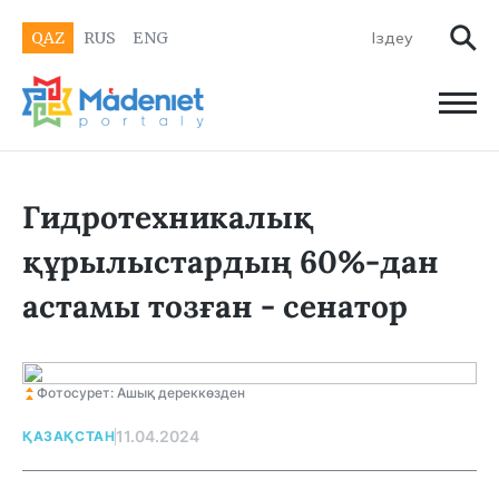
QAZ
RUS
ENG
Гидротехникалық
құрылыстардың 60%-дан
астамы тозған - сенатор
Фотосурет: Ашық дереккөзден
11.04.2024
ҚАЗАҚСТАН