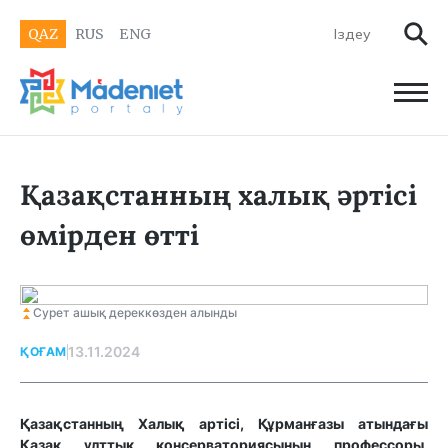
QAZ
RUS
ENG
Қазақстанның халық әртісі
өмірден өтті
Сурет ашық дереккөзден алынды
13.11.2024
ҚОҒАМ
Қазақстанның Халық артісі, Құрманғазы атындағы
Қазақ ұлттық консерваториясының профессоры,