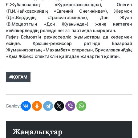
Ғ.Жұбанованың «Құрманғазысында»), Онегин
(П.И.Чайковскийдің «Евгений Онегинінде»), Жермон
(Дж.Вердидің «Травиатасында»), Дон Жуан
(В.Моцарттың «Дон Жуанында») және көптеген
кейіпкерлердің рөлінде негізгі партияда шырқаған.
Ғафиз Есімовтің режиссерлік жұмыстары да көрермен
есінде. Қоюшы-режиссер ретінде Базарбай
Жұманиязовтың «Махамбет» операсын, Брусиловскийдің
«Қыз Жібек» спектаклін қайтадан жаңартып қойған.
#ҚОҒАМ
Бөлісу:
Жаңалықтар