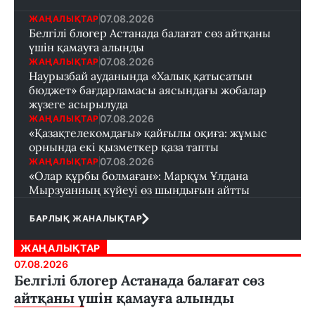
07.08.2026
ЖАҢАЛЫҚТАР
Белгілі блогер Астанада балағат сөз айтқаны
үшін қамауға алынды
07.08.2026
ЖАҢАЛЫҚТАР
Наурызбай ауданында «Халық қатысатын
бюджет» бағдарламасы аясындағы жобалар
жүзеге асырылуда
07.08.2026
ЖАҢАЛЫҚТАР
«Қазақтелекомдағы» қайғылы оқиға: жұмыс
орнында екі қызметкер қаза тапты
07.08.2026
ЖАҢАЛЫҚТАР
«Олар құрбы болмаған»: Марқұм Ұлдана
Мырзуанның күйеуі өз шындығын айтты
БАРЛЫҚ ЖАНАЛЫҚТАР
ЖАҢАЛЫҚТАР
07.08.2026
Белгілі блогер Астанада балағат сөз
айтқаны үшін қамауға алынды