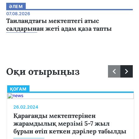
ӘЛЕМ
07.08.2026
Таиландтағы мектептегі атыс
салдарынан жеті адам қаза тапты
Оқи отырыңыз
ҚОҒАМ
26.02.2024
Қарағанды мектептерінен
жарамдылық мерзімі 5-7 жыл
бұрын өтіп кеткен дәрілер табылды