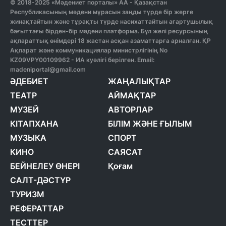
© 2018-2025 «Мәдениет порталы» АА - Қазақстан
Республикасының мәдени мұрасын заңды түрде бір жерге
жинақтайтын және тұрақты түрде насихаттайтын ағартушылық
бағыттағы бірден-бір мәдени платформа. Бұл желі ресурсының
ақпараттық өнімдері 18 жастан асқан азаматтарға арналған. ҚР
Ақпарат және коммуникациялар министрлігінің No
KZ09VPY00109962 - ИА куәлігі берілген. Email:
madeniportal@gmail.com
ӘДЕБИЕТ
ЖАҢАЛЫҚТАР
ТЕАТР
АЙМАҚТАР
МУЗЕЙ
АВТОРЛАР
КІТАПХАНА
БІЛІМ ЖӘНЕ ҒЫЛЫМ
МУЗЫКА
СПОРТ
КИНО
САЯСАТ
БЕЙНЕЛЕУ ӨНЕРІ
Қоғам
САЛТ-ДӘСТҮР
ТУРИЗМ
РЕФЕРАТТАР
ТЕСТТЕР