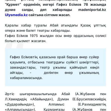
“Құрмет” орденінің иегері Ғафиз Есімов 78 жасында
дүние салды, деп хабарлады madeniportal.kz
Ulysmedia.kz
сайтына сілтеме жасап.
Қаралы хабар туралы Абай атындағы Қазақ ұлттық
опера және балет театры хабарлады.
Ғафиз Есімов 1975 жылдан осы өнер ордасының солисі
болып қызмет жасаған.
Ғафиз Есімовтің қазасына орай барша өнер сүйер
қауымға, отбасына театрдағы сүйікті шәкірттері,
замандастары, театр ұжымы қайғырып көңіл
айтады, - делінген өнер ұжымының
хабараламасында.
Әртіс шығармашылығында Абай (А.Жұбанов пен
Л.Хамидидің «Абайында»), Думан (Е.Брусиловскийдің
«Дударайында»), Алпамыс (Е.Рахмадиевтің
«Алпамысында»), Құрманғазы (А.Жұбанов пен