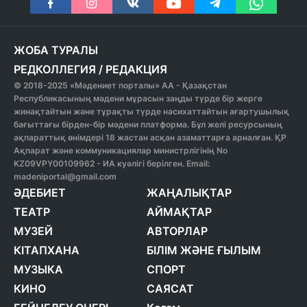
ЖОБА ТУРАЛЫ
РЕДКОЛЛЕГИЯ
/
РЕДАКЦИЯ
© 2018-2025 «Мәдениет порталы» АА - Қазақстан
Республикасының мәдени мұрасын заңды түрде бір жерге
жинақтайтын және тұрақты түрде насихаттайтын ағартушылық
бағыттағы бірден-бір мәдени платформа. Бұл желі ресурсының
ақпараттық өнімдері 18 жастан асқан азаматтарға арналған. ҚР
Ақпарат және коммуникациялар министрлігінің No
KZ09VPY00109962 - ИА куәлігі берілген. Email:
madeniportal@gmail.com
ӘДЕБИЕТ
ЖАҢАЛЫҚТАР
ТЕАТР
АЙМАҚТАР
МУЗЕЙ
АВТОРЛАР
КІТАПХАНА
БІЛІМ ЖӘНЕ ҒЫЛЫМ
МУЗЫКА
СПОРТ
КИНО
САЯСАТ