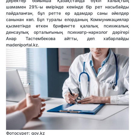
деректер бойынша Қазақстанда бүкіл халықтың
шамамен 29%-ы өмірінде кемінде бір рет насыбайды
пайдаланған, бұл ретте ер адамдар саны әйелдер
санынан көп. Бұл туралы елорданың Коммуникациялар
қызметінде өткен брифингте қалалық психикалық
денсаулық орталығының психиатр-нарколог дәрігері
Анар Тастембекова айтты, деп хабарлайды
madeniportal.kz.
Фотосурет: gov.kz