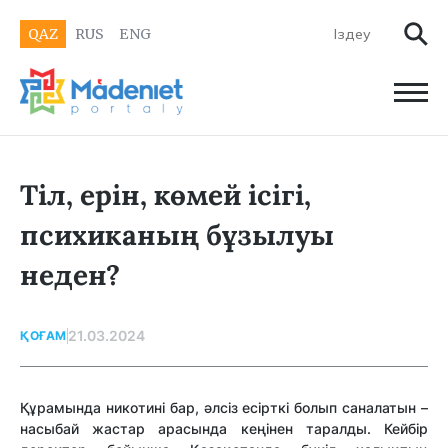
QAZ
RUS
ENG
Тіл, ерін, көмей ісігі,
психиканың бұзылуы
неден?
21.03.2024
ҚОҒАМ
Құрамында никотині бар, әлсіз есірткі болып саналатын –
насыбай жастар арасында кеңінен таралды. Кейбір