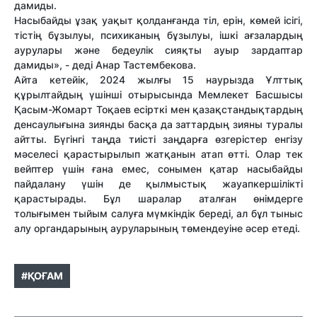
дамиды.
Насыбайды ұзақ уақыт қолданғанда тіл, ерін, көмей ісігі,
тістің бұзылуы, психиканың бұзылуы, ішкі ағзалардың
аурулары және бедеулік сияқты ауыр зардаптар
дамиды», - деді Анар Тастембекова.
Айта кетейік, 2024 жылғы 15 наурызда Ұлттық
құрылтайдың үшінші отырысында Мемлекет Басшысы
Қасым-Жомарт Тоқаев есірткі мен қазақстандықтардың
денсаулығына зиянды басқа да заттардың зияны туралы
айтты. Бүгінгі таңда тиісті заңдарға өзгерістер енгізу
мәселесі қарастырылып жатқанын атап өтті. Олар тек
вейптер үшін ғана емес, сонымен қатар насыбайды
пайдалану үшін де қылмыстық жауапкершілікті
қарастырады. Бұл шаралар аталған өнімдерге
толығымен тыйым салуға мүмкіндік береді, ал бұл тыныс
алу органдарының ауруларының төмендеуіне әсер етеді.
#ҚОҒАМ