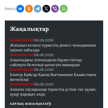
Бөлісу:
Жаңалықтар
06.08.2026
ЖАҢАЛЫҚТАР
Жоғалып кеткен туристің денесі чемоданның
ішінен табылды
06.08.2026
ЖАҢАЛЫҚТАР
Алматыдағы этномәдени бірлестіктер
сайлауға белсенді қатысуға шақырды
06.08.2026
ЖАҢАЛЫҚТАР
Блогер Қайсар Қамза Вьетнамнан Қазақстанға
жеткізілді
06.08.2026
ЖАҢАЛЫҚТАР
Алматы тауларында туристің үстіне тас құлап,
ауыр жарақат алды
БАРЛЫҚ ЖАНАЛЫҚТАР