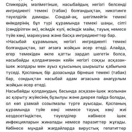
Спикердің мәліметінше, насыбайдың негізгі белсенді
ингредиенті темекі (табак) болғандықтан, никотинге
тәуелділік дамиды. Сондай-ақ, шегілмейтін темекі
өнімдерінің бұл түрі құрамында темекі шаңы, сілті
(сөндірілген әк), өсімдік күлі, өсімдік майы, тауық немесе
түйе көңі, марихуана және басқа ингредиенттер бар.
«Насыбай құрамының негізгі ингредиенті темекі
болғандықтан, зат ағзаға жойқын әсер етеді. Алайда,
егер темекіден өкпе қатты зардап шегетін болса,
насыбайды қолданғаннан кейін негізгі соққы асқазан-
ішек жолдары мен ауыз қуысының шырышты қабығына
түседі. Қоспаның бір дозасында бірнеше темекі (табак)
бар, сондықтан насыбай адам ағзасына анағұрлым
жойқын әсер етеді.
Насыбайды қолданудың басында асқазан-ішек жолынан
ас қорыту жүйесінің бұзылуы және диарея пайда болады,
ол көп ұзамай созылмалы түрге ауысады. Қоспаның
құрамында түйе көңі немесе тауық көңі жиі
кездесетіндіктен, тәуелділер көбінесе ішек
инфекцияларын жиналады немесе паразиттер жұғады.
Көбінесе мұндай жағдайларда вирустық гепатиттер