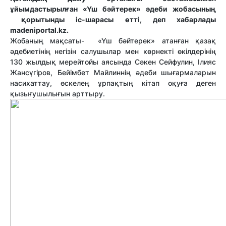
ұйымдастырылған «Үш бәйтерек» әдеби жобасының
қорытынды іс-шарасы өтті, деп хабарлады
madeniportal.kz.
Жобаның мақсаты- «Үш бәйтерек» атанған қазақ
әдебиетінің негізін салушылар мен көрнекті өкілдерінің
130 жылдық мерейтойы аясында Сәкен Сейфулин, Ілияс
Жансүгіров, Бейімбет Майлиннің әдеби шығармаларын
насихаттау, өскелең ұрпақтың кітап оқуға деген
қызығушылығын арттыру.