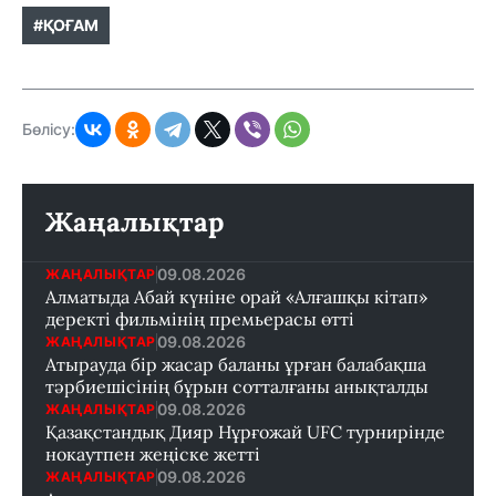
#ҚОҒАМ
Бөлісу:
Жаңалықтар
09.08.2026
ЖАҢАЛЫҚТАР
Алматыда Абай күніне орай «Алғашқы кітап»
деректі фильмінің премьерасы өтті
09.08.2026
ЖАҢАЛЫҚТАР
Атырауда бір жасар баланы ұрған балабақша
тәрбиешісінің бұрын сотталғаны анықталды
09.08.2026
ЖАҢАЛЫҚТАР
Қазақстандық Дияр Нұрғожай UFC турнирінде
нокаутпен жеңіске жетті
09.08.2026
ЖАҢАЛЫҚТАР