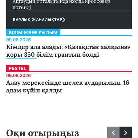
Ақтаудың орталығында жолда кроссовер
өртенді
БАРЛЫҚ ЖАНАЛЫҚТАР
БІЛІМ ЖӘНЕ ҒЫЛЫМ
09.08.2026
Кімдер ала алады: «Қазақстан халқына»
қоры 350 білім грантын бөлді
PESTEL
09.08.2026
Алау мерекесінде шелек аударылып, 16
адам күйіп қалды
Оқи отырыңыз