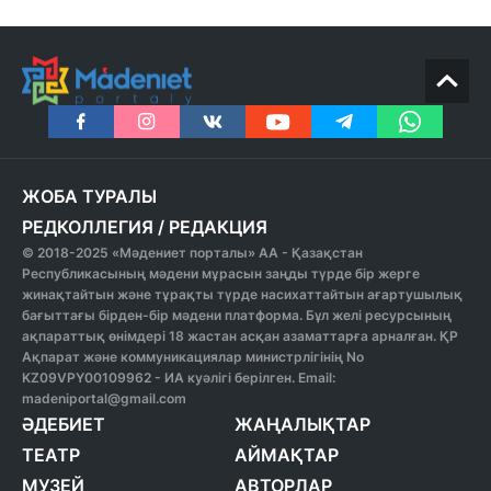
ЖОБА ТУРАЛЫ
РЕДКОЛЛЕГИЯ
/
РЕДАКЦИЯ
© 2018-2025 «Мәдениет порталы» АА - Қазақстан
Республикасының мәдени мұрасын заңды түрде бір жерге
жинақтайтын және тұрақты түрде насихаттайтын ағартушылық
бағыттағы бірден-бір мәдени платформа. Бұл желі ресурсының
ақпараттық өнімдері 18 жастан асқан азаматтарға арналған. ҚР
Ақпарат және коммуникациялар министрлігінің No
KZ09VPY00109962 - ИА куәлігі берілген. Email:
madeniportal@gmail.com
ӘДЕБИЕТ
ЖАҢАЛЫҚТАР
ТЕАТР
АЙМАҚТАР
МУЗЕЙ
АВТОРЛАР