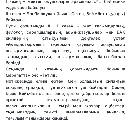
I кезең – мектеп оқушылары арасында «Үш бәйтерек»
үздік эссе байқауы;
II кезең – Әдеби оқулар (Ілияс, Секен, Бейімбет оқулары)
байқауы;
Бүгін қорытынды III-ші кезең – жас ғалымдардың,
филолог, сарапшылардың, ақын-жазушылар мен БАҚ
өкілдерінің қатысуымен дөңгелек үстел
ұйымдастырылып, оқырман қауымға жазушылар
шығармаларының зерттелуі, оқытылуы бойынша
танымдық, ғылыми, шығармашылық бағыт-бағдар
берілді.
Соңында I-II кезеңнің қорытындысы бойынша
марапаттау рәсімі өтілді.
Нәтижесінде елінің ертеңі мен болашағын ойлайтын
өскелең ұрпаққа, ұлтымыздың үш бәйтерегі Сәкен,
Ілияс, Бейімбет сынды өнер, қоғам қайраткерлері болған
арыстай азаматтарымыздың, ақын-
жазушыларымыздың өмірі мен жауһар еңбектері
оқушылардың сүйікті шығармаларына айналып,
тағылым-танымдары кеңейді.