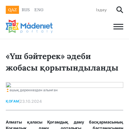
QAZ
RUS
ENG
«Үш бәйтерек» әдеби
жобасы қорытындыланды
ашық дереккөзден алынған
23.10.2024
ҚОҒАМ
Алматы қаласы Қоғамдық даму басқармасының
Қоғамдық даму орталығы бастамасымен