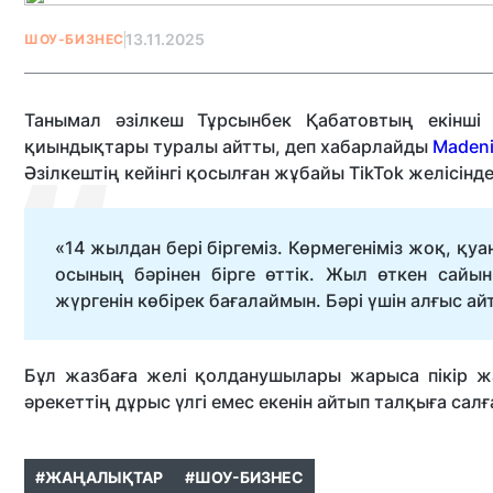
13.11.2025
ШОУ-БИЗНЕС
Танымал әзілкеш Тұрсынбек Қабатовтың екінші
қиындықтары туралы айтты, деп хабарлайды
Madeni
Әзілкештің кейінгі қосылған жұбайы TikTok желісінд
«14 жылдан бері біргеміз. Көрмегеніміз жоқ, қу
осының бәрінен бірге өттік. Жыл өткен сайы
жүргенін көбірек бағалаймын. Бәрі үшін алғыс ай
Бұл жазбаға желі қолданушылары жарыса пікір ж
әрекеттің дұрыс үлгі емес екенін айтып талқыға салғ
#ЖАҢАЛЫҚТАР
#ШОУ-БИЗНЕС