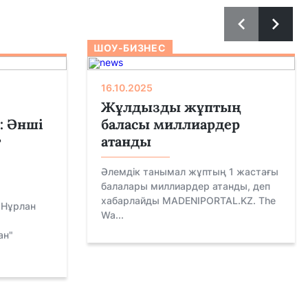
ШОУ-БИЗНЕС
16.10.2025
Жұлдызды жұптың
: Әнші
баласы миллиардер
т
атанды
Әлемдік танымал жұптың 1 жастағы
балалары миллиардер атанды, деп
хабарлайды MADENIPORTAL.KZ. The
 Нұрлан
Wa...
ан"