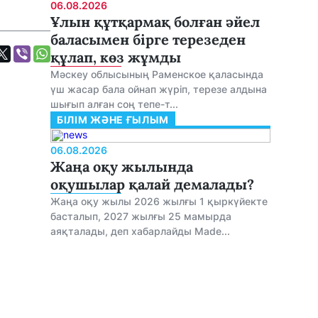
06.08.2026
Ұлын құтқармақ болған әйел
баласымен бірге терезеден
құлап, көз жұмды
Мәскеу облысының Раменское қаласында
үш жасар бала ойнап жүріп, терезе алдына
шығып алған соң тепе-т...
БІЛІМ ЖӘНЕ ҒЫЛЫМ
06.08.2026
Жаңа оқу жылында
оқушылар қалай демалады?
Жаңа оқу жылы 2026 жылғы 1 қыркүйекте
басталып, 2027 жылғы 25 мамырда
аяқталады, деп хабарлайды Made...