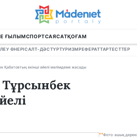
НЕ ҒЫЛЫМ
СПОРТ
САЯСАТ
ҚОҒАМ
ЛЕУ ӨНЕРІ
САЛТ-ДӘСТҮР
ТУРИЗМ
РЕФЕРАТТАР
ТЕСТТЕР
ек Қабатовтың екінші әйелі мәлімдеме жасады
: Тұрсынбек
йелі
Фото: ашық дерек