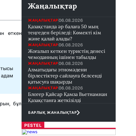
Жаңалықтар
06.08.2026
ЖАҢАЛЫҚТАР
Қазақстанда әр балаға 50 мың
теңгеден беріледі: Көмекті кім
ан өткен
және қалай алады?
06.08.2026
ЖАҢАЛЫҚТАР
Жоғалып кеткен туристің денесі
чемоданның ішінен табылды
06.08.2026
ЖАҢАЛЫҚТАР
стысы
Алматыдағы этномәдени
 адам
бірлестіктер сайлауға белсенді
қатысуға шақырды
06.08.2026
ЖАҢАЛЫҚТАР
Блогер Қайсар Қамза Вьетнамнан
Қазақстанға жеткізілді
рын, бұл
БАРЛЫҚ ЖАНАЛЫҚТАР
PESTEL