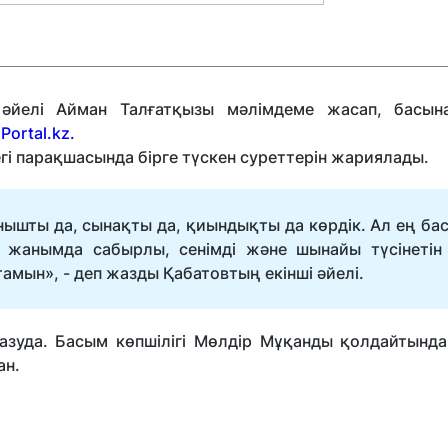
 әйелі Айман Талғатқызы мәлімдеме жасап, басын
Portal.kz.
егі парақшасында бірге түскен суреттерін жариялады.
анышты да, сынақты да, қиындықты да көрдік. Ал ең ба
н жанымда сабырлы, сенімді және шынайы түсінетін
тамын», - деп жазды Қабатовтың екінші әйелі.
азуда. Басым көпшілігі Мөлдір Мұқанды қолдайтында
ан.