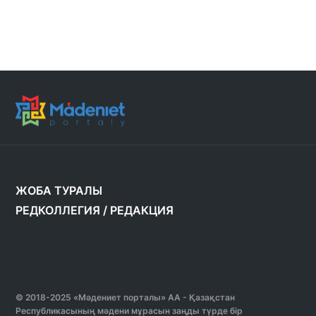
ЖОБА ТУРАЛЫ
РЕДКОЛЛЕГИЯ
/
РЕДАКЦИЯ
© 2018-2025 «Мәдениет порталы» АА - Қазақстан
Республикасының мәдени мұрасын заңды түрде бір