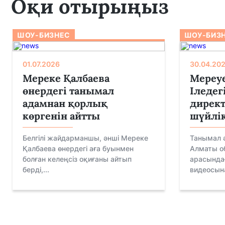
Оқи отырыңыз
ШОУ-БИЗНЕС
ШОУ-БИЗ
01.07.2026
30.04.20
Мереке Қалбаева
Мереуе
өнердегі танымал
Іледег
адамнан қорлық
директ
көргенін айтты
шүйлік
Белгілі жайдарманшы, әнші Мереке
Танымал ә
Қалбаева өнердегі аға буынмен
Алматы о
болған келеңсіз оқиғаны айтып
арасындағ
берді,...
видеосына