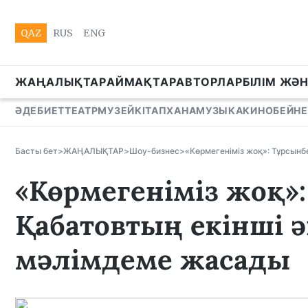
QAZ
RUS
ENG
ЖАҢАЛЫҚТАР
АЙМАҚТАР
АВТОРЛАР
БІЛІМ ЖӘ
ӘДЕБИЕТ
ТЕАТР
МУЗЕЙ
КІТАПХАНА
МУЗЫКА
КИНО
БЕЙНЕ
Басты бет
>
ЖАҢАЛЫҚТАР
>
Шоу-бизнес
>
«Көрмегеніміз жоқ»: Тұрсынб
«Көрмегеніміз жоқ»
Қабатовтың екінші ә
мәлімдеме жасады