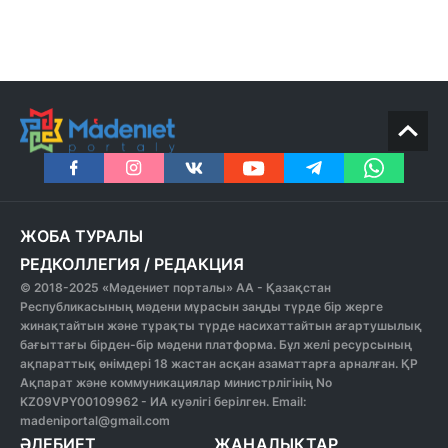
ЖОБА ТУРАЛЫ
РЕДКОЛЛЕГИЯ
/
РЕДАКЦИЯ
© 2018-2025 «Мәдениет порталы» АА - Қазақстан
Республикасының мәдени мұрасын заңды түрде бір жерге
жинақтайтын және тұрақты түрде насихаттайтын ағартушылық
бағыттағы бірден-бір мәдени платформа. Бұл желі ресурсының
ақпараттық өнімдері 18 жастан асқан азаматтарға арналған. ҚР
Ақпарат және коммуникациялар министрлігінің No
KZ09VPY00109962 - ИА куәлігі берілген. Email:
madeniportal@gmail.com
ӘДЕБИЕТ
ЖАҢАЛЫҚТАР