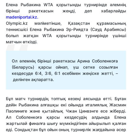
Елена Рыбакина WTA қорытынды турнирінде әлемнің
бірінші ракеткасын жеңді, деп хабарлайды
madeniportal.kz.
Olympic.kz мәліметінше, Қазақстан құрамасының
теннисшісі Елена Рыбакина Эр-Риядта (Сауд Арабиясы)
болып жатқан WTA қорытынды турнирінде үшінші
матчын өткізді.
Ол әлемнің бірінші ракеткасы Арина Соболенкоға
(Беларусь) қарсы ойнап, үш сетке созылған
кездесуде 6:4, 3:6, 6:1 есебімен жеңіске жетті, –
делінген ақпаратта.
Бұл матч турнирдің топтық кезеңі аясында өтті. Бұған
дейін Рыбакина алғашқы екі ойында италиялық Жасмин
Паолиниге және қытайлық Чжан Цинвэнге есе жіберді.
Ал Соболенкоға қарсы кездесудің алдында Елена
жартылай финалға шығу мүмкіндігінен айырылып қалған
еді. Сондықтан бұл ойын оның турнирлік жағдайына әсер