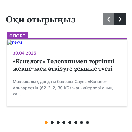
Оқи отырыңыз
СПОРТ
30.04.2025
«Канелоға» Головкинмен төртінші
жекпе-жек өткізуге ұсыныс түсті
Мексикалық даңқты боксшы Сауль «Канело»
Альварестің (62-2-2, 39 КО) жанкүйерлері оның
ке...