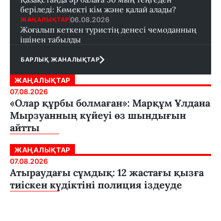
беріледі: Көмекті кім және қалай алады?
06.08.2026
ЖАҢАЛЫҚТАР
Жоғалып кеткен туристің денесі чемоданның
ішінен табылды
БАРЛЫҚ ЖАНАЛЫҚТАР
ЖАҢАЛЫҚТАР
07.08.2026
«Олар құрбы болмаған»: Марқұм Ұлдана
Мырзуанның күйеуі өз шындығын
айтты
ЖАҢАЛЫҚТАР
07.08.2026
Атыраудағы сұмдық: 12 жастағы қызға
тиіскен күдіктіні полиция іздеуде