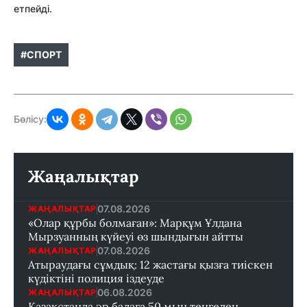
етпейді.
#СПОРТ
Бөлісу:
Жаңалықтар
07.08.2026
ЖАҢАЛЫҚТАР
«Олар құрбы болмаған»: Марқұм Ұлдана
Мырзуанның күйеуі өз шындығын айтты
07.08.2026
ЖАҢАЛЫҚТАР
Атыраудағы сұмдық: 12 жастағы қызға тиіскен
күдіктіні полиция іздеуде
06.08.2026
ЖАҢАЛЫҚТАР
Қазақстанда әр балаға 50 мың теңгеден