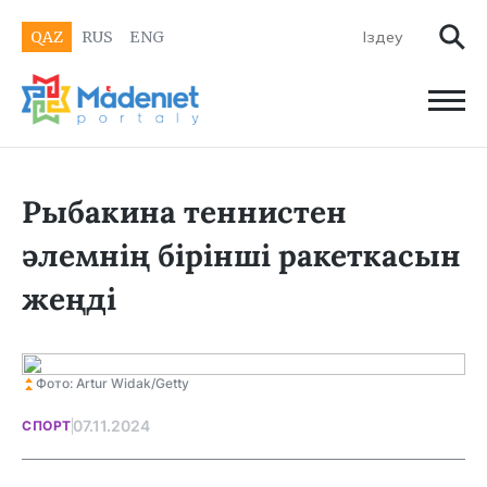
QAZ
RUS
ENG
Рыбакина теннистен
әлемнің бірінші ракеткасын
жеңді
Фото: Artur Widak/Getty
07.11.2024
СПОРТ