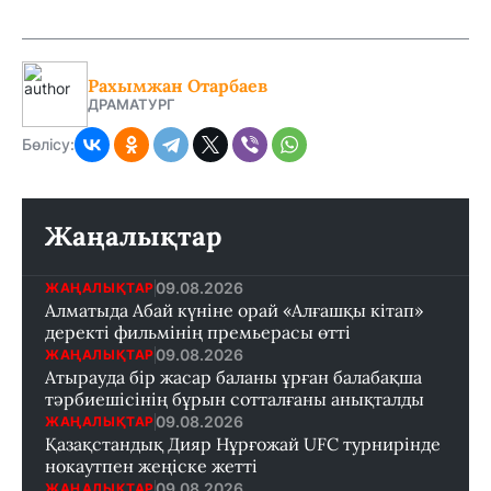
Рахымжан Отарбаев
ДРАМАТУРГ
Бөлісу:
Жаңалықтар
09.08.2026
ЖАҢАЛЫҚТАР
Алматыда Абай күніне орай «Алғашқы кітап»
деректі фильмінің премьерасы өтті
09.08.2026
ЖАҢАЛЫҚТАР
Атырауда бір жасар баланы ұрған балабақша
тәрбиешісінің бұрын сотталғаны анықталды
09.08.2026
ЖАҢАЛЫҚТАР
Қазақстандық Дияр Нұрғожай UFC турнирінде
нокаутпен жеңіске жетті
09.08.2026
ЖАҢАЛЫҚТАР