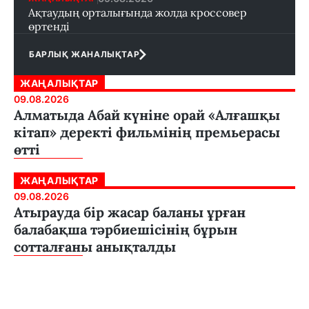
Ақтаудың орталығында жолда кроссовер
өртенді
БАРЛЫҚ ЖАНАЛЫҚТАР
ЖАҢАЛЫҚТАР
09.08.2026
Алматыда Абай күніне орай «Алғашқы
кітап» деректі фильмінің премьерасы
өтті
ЖАҢАЛЫҚТАР
09.08.2026
Атырауда бір жасар баланы ұрған
балабақша тәрбиешісінің бұрын
сотталғаны анықталды