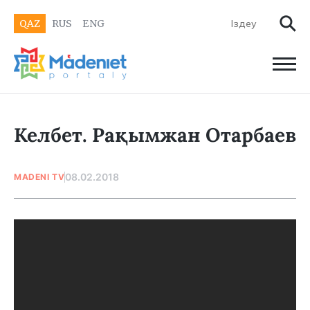
QAZ
RUS
ENG
Келбет. Рақымжан Отарбаев
08.02.2018
MADENI TV