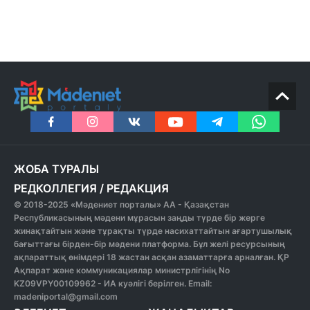
ЖОБА ТУРАЛЫ
РЕДКОЛЛЕГИЯ
/
РЕДАКЦИЯ
© 2018-2025 «Мәдениет порталы» АА - Қазақстан
Республикасының мәдени мұрасын заңды түрде бір жерге
жинақтайтын және тұрақты түрде насихаттайтын ағартушылық
бағыттағы бірден-бір мәдени платформа. Бұл желі ресурсының
ақпараттық өнімдері 18 жастан асқан азаматтарға арналған. ҚР
Ақпарат және коммуникациялар министрлігінің No
KZ09VPY00109962 - ИА куәлігі берілген. Email:
madeniportal@gmail.com