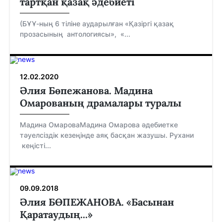
тартқан қазақ әдебиеті
(БҰҰ-ның 6 тіліне аударылған «Қазіргі қазақ
прозасының антологиясы», «...
12.02.2020
Әлия Бөпежанова. Мадина
Омарованың драмалары туралы
Мадина ОмароваМадина Омарова әдебиетке
тәуелсіздік кезеңінде аяқ басқан жазушы. Рухани
кеңісті...
09.09.2018
Әлия БӨПЕЖАНОВА. «Басынан
Қаратаудың...»