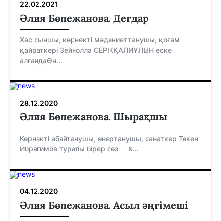
22.02.2021
Әлия Бөпежанова. Дегдар
Хас сыншы, көрнекті мәдениеттанушы, қоғам
қайраткері Зейнолла СЕРІКҚАЛИҰЛЫН еске
алғандаӨн...
28.12.2020
Әлия Бөпежанова. Шырақшы
Көрнекті абайтанушы, өнертанушы, санаткер Төкен
Ибрагимов туралы бірер сөз &...
04.12.2020
Әлия Бөпежанова. Асыл әңгімеші