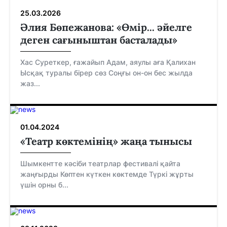
25.03.2026
Әлия Бөпежанова: «Өмір... әйелге
деген сағыныштан басталады»
Хас Суреткер, ғажайып Адам, аяулы аға Қалихан
Ысқақ туралы бірер сөз Соңғы он-он бес жылда
жаз...
01.04.2024
«Театр көктемінің» жаңа тынысы
Шымкентте кәсіби театрлар фестивалі қайта
жаңғырды Көптен күткен көктемде Түркі жұрты
үшін орны б...