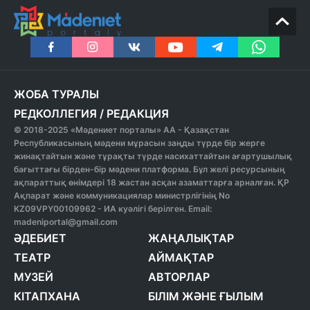
ЖОБА ТУРАЛЫ
РЕДКОЛЛЕГИЯ
/
РЕДАКЦИЯ
© 2018-2025 «Мәдениет порталы» АА - Қазақстан
Республикасының мәдени мұрасын заңды түрде бір жерге
жинақтайтын және тұрақты түрде насихаттайтын ағартушылық
бағыттағы бірден-бір мәдени платформа. Бұл желі ресурсының
ақпараттық өнімдері 18 жастан асқан азаматтарға арналған. ҚР
Ақпарат және коммуникациялар министрлігінің No
KZ09VPY00109962 - ИА куәлігі берілген. Email:
madeniportal@gmail.com
ӘДЕБИЕТ
ЖАҢАЛЫҚТАР
ТЕАТР
АЙМАҚТАР
МУЗЕЙ
АВТОРЛАР
КІТАПХАНА
БІЛІМ ЖӘНЕ ҒЫЛЫМ