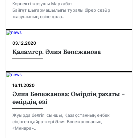
Көрнекті жазушы Мархабат
Байғұт шығармашылығы туралы бірер сөзӘр
жазушының өзіне қола...
03.12.2020
Қаламгер. Әлия Бөпежанова
16.11.2020
Әлия Бөпежанова: Өмірдің рахаты –
өмірдің өзі
Жуырда белгілі сыншы, Қазақстанның еңбек
сіңірген қайраткері Әлия Бөпежанованың
«Мұнара»...