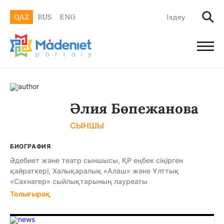
QAZ
RUS
ENG
Әлия Бөпежанова
СЫНШЫ
БИОГРАФИЯ
Әдебиет және театр сыншысы, ҚР еңбек сіңірген
қайраткері, Халықаралық «Алаш» және Ұлттық
«Сахнагер» сыйлықтарының лауреаты
Толығырақ