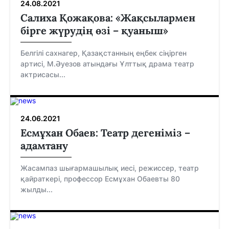
24.08.2021
Салиха Қожақова: «Жақсылармен
бірге жүрудің өзі – қуаныш»
Белгілі сахнагер, Қазақстанның еңбек сіңірген
артисі, М.Әуезов атындағы Ұлттық драма театр
актрисасы...
24.06.2021
Есмұхан Обаев: Театр дегеніміз –
адамтану
Жасампаз шығармашылық иесі, режиссер, театр
қайраткері, профессор Есмұхан Обаевты 80
жылды...