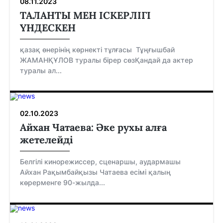
08.11.2023
ТАЛАНТЫ МЕН ІСКЕРЛІГІ
ҮНДЕСКЕН
қазақ өнерінің көрнекті тұлғасы Тұңғышбай
ЖАМАНҚҰЛОВ туралы бірер сөзҚандай да актер
туралы ал...
02.10.2023
Айхан Чатаева: Әке рухы алға
жетелейді
Белгілі кинорежиссер, сценаршы, аудармашы
Айхан Рақымбайқызы Чатаева есімі қалың
көрерменге 90-жылда...