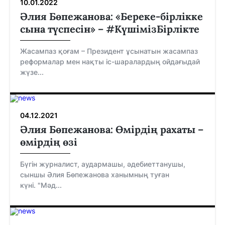
10.01.2022
Әлия Бөпежанова: «Береке-бірлікке
сына түспесін» – #КүшімізБірлікте
Жасампаз қоғам – Президент ұсынатын жасампаз
реформалар мен нақты іс-шаралардың ойдағыдай
жүзе...
04.12.2021
Әлия Бөпежанова: Өмірдің рахаты –
өмірдің өзі
Бүгін журналист, аудармашы, әдебиеттанушы,
сыншы Әлия Бөпежанова ханымның туған
күні. "Мәд...