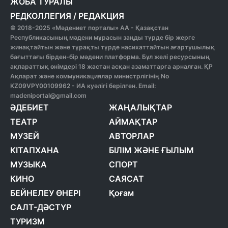
ЖОБА ТУРАЛЫ
РЕДКОЛЛЕГИЯ
/
РЕДАКЦИЯ
© 2018-2025 «Мәдениет порталы» АА - Қазақстан
Республикасының мәдени мұрасын заңды түрде бір жерге
жинақтайтын және тұрақты түрде насихаттайтын ағартушылық
бағыттағы бірден-бір мәдени платформа. Бұл желі ресурсының
ақпараттық өнімдері 18 жастан асқан азаматтарға арналған. ҚР
Ақпарат және коммуникациялар министрлігінің No
KZ09VPY00109962 - ИА куәлігі берілген. Email:
madeniportal@gmail.com
ӘДЕБИЕТ
ЖАҢАЛЫҚТАР
ТЕАТР
АЙМАҚТАР
МУЗЕЙ
АВТОРЛАР
КІТАПХАНА
БІЛІМ ЖӘНЕ ҒЫЛЫМ
МУЗЫКА
СПОРТ
КИНО
САЯСАТ
БЕЙНЕЛЕУ ӨНЕРІ
Қоғам
САЛТ-ДӘСТҮР
ТУРИЗМ