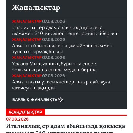
Жаңалықтар
07.08.2026
ЖАҢАЛЫҚТАР
Италиялық ер адам абайсызда қоқысқа
шамамен 540 миллион теңге тастап жіберген
07.08.2026
ЖАҢАЛЫҚТАР
Алматы облысында ер адам әйелін сыммен
тұншықтырмақ болды
07.08.2026
ЖАҢАЛЫҚТАР
Ұлдана Мырзуанның бұрынғы енесі:
«Ұлымның арқасында медаль берілді
07.08.2026
ЖАҢАЛЫҚТАР
Алматыдағы үлкен кәсіпорындар сайлауға
қатысуға шақырды
БАРЛЫҚ ЖАНАЛЫҚТАР
ЖАҢАЛЫҚТАР
07.08.2026
Италиялық ер адам абайсызда қоқысқа