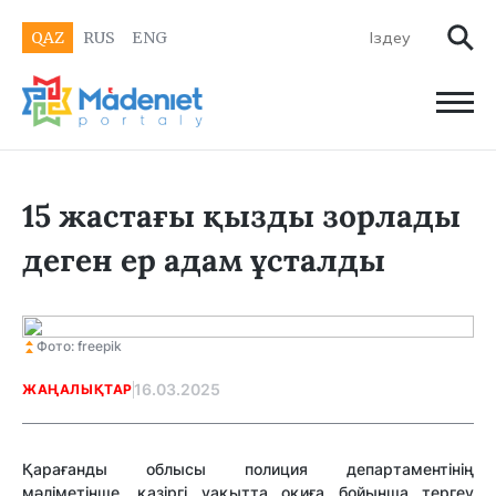
QAZ
RUS
ENG
15 жастағы қызды зорлады
деген ер адам ұсталды
Фото: freepik
16.03.2025
ЖАҢАЛЫҚТАР
Қарағанды облысы полиция департаментінің
мәліметінше,
қазіргі уақытта оқиға бойынша тергеу