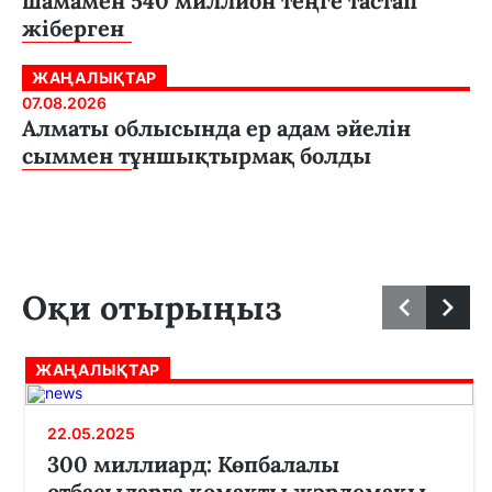
шамамен 540 миллион теңге тастап
жіберген
ЖАҢАЛЫҚТАР
07.08.2026
Алматы облысында ер адам әйелін
сыммен тұншықтырмақ болды
Оқи отырыңыз
ЖАҢАЛЫҚТАР
22.05.2025
300 миллиард: Көпбалалы
отбасыларға қомақты жәрдемақы