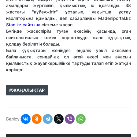
амалдары жүргізіліп, қылмыстық іс қозғалды. 38
жастағы "күйеужігіт" ұсталып, уақытша ұстау
изоляторына қамалды, деп хабарлайды Madeniportal.kz
Stan.kz сайтына
сілтеме жасап.
Бүгінде жасөспірім туған әкесінің қасында, оған
психологиялық көмек көрсетілуде және құқықтық
қолдау берілетін болады.
Бала құқықтары жөніндегі өңірлік уәкіл әкесімен
байланыста, сондай-ақ ол өгей әкесі мен анасын
қылмыстық жауапкершілікке тартуды талап етіп жатқан
көрінеді.
#ЖАҢАЛЫҚТАР
Бөлісу: