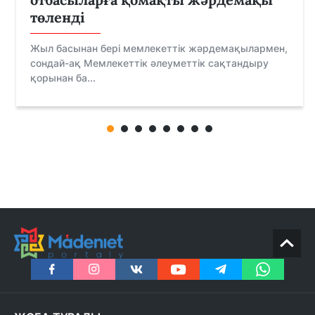
төленді
Жыл басынан бері мемлекеттік жәрдемақылармен,
сондай-ақ Мемлекеттік әлеуметтік сақтандыру
қорынан ба...