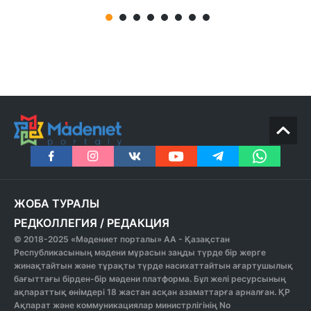
ЖОБА ТУРАЛЫ
РЕДКОЛЛЕГИЯ
/
РЕДАКЦИЯ
© 2018-2025 «Мәдениет порталы» АА - Қазақстан
Республикасының мәдени мұрасын заңды түрде бір жерге
жинақтайтын және тұрақты түрде насихаттайтын ағартушылық
бағыттағы бірден-бір мәдени платформа. Бұл желі ресурсының
ақпараттық өнімдері 18 жастан асқан азаматтарға арналған. ҚР
Ақпарат және коммуникациялар министрлігінің No