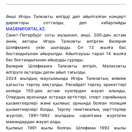
Әнші Игорь Талковты өлтірді деп айыпталған концерт
директоры сотталды, деп хабарлайды
MADENIPORTAL.KZ.
Санкт-Петербург соты музыкант, әнші, 200-ден астам
әннің авторы Игорь Талковты өлтірген Валерия
Шляфманға үкім шығарды. Ол 13 жылға бас
бостандығынан айырылды. Айыптаушы тарап 14 жылға
бас бостандығынан айыруды сұрады.
Валерия Шляфманға Талковты өлтіріп, Малаховты
өлтіруге оқталды деген айып тағылды.
2024 жылдың маусымында Игорь Талковтың өліміне
қатысты тергеу аяқталды. Ресейдегі тергеу әрекеттері
кезінде 150-ден астам куәгерден жауап алынды.
Олардың арасында эстрада әртістері, спорт сарайының
қызметкерлері және қылмыс орнында болған полиция
қызметкерлері болды. Тергеу генетикалық зерттеулер
жүргізіп, 1991-1992 жылдары сараптама жүргізген
мамандардан жауап алды.
Қылмыс 1991 жылы болған. Шляфман 1992 жылы