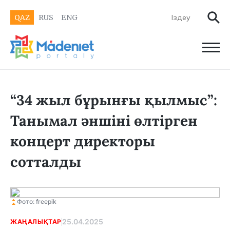
QAZ
RUS
ENG
“34 жыл бұрынғы қылмыс”:
Танымал әншіні өлтірген
концерт директоры
сотталды
Фото: freepik
25.04.2025
ЖАҢАЛЫҚТАР