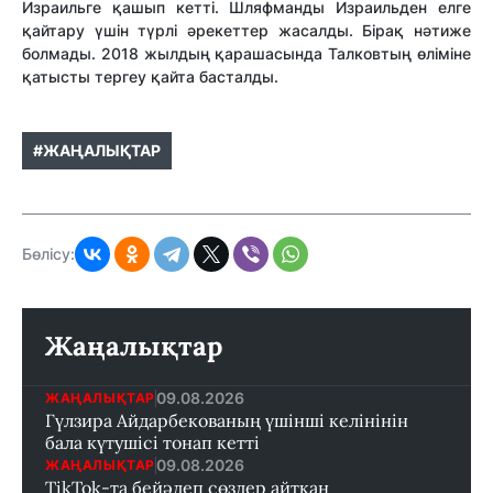
Израильге қашып кетті. Шляфманды Израильден елге
қайтару үшін түрлі әрекеттер жасалды. Бірақ нәтиже
болмады. 2018 жылдың қарашасында Талковтың өліміне
қатысты тергеу қайта басталды.
#ЖАҢАЛЫҚТАР
Бөлісу:
Жаңалықтар
09.08.2026
ЖАҢАЛЫҚТАР
Гүлзира Айдарбекованың үшінші келінінін
бала күтушісі тонап кетті
09.08.2026
ЖАҢАЛЫҚТАР
TikTok-та бейәдеп сөздер айтқан