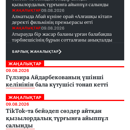
қызылордалық тұрғынға айыппұл салынды
09.08.2026
ЖАҢАЛЫҚТАР
Алматыда Абай күніне орай «Алғашқы кітап»
деректі фильмінің премьерасы өтті
09.08.2026
ЖАҢАЛЫҚТАР
Атырауда бір жасар баланы ұрған балабақша
тәрбиешісінің бұрын сотталғаны анықталды
БАРЛЫҚ ЖАНАЛЫҚТАР
ЖАҢАЛЫҚТАР
09.08.2026
Гүлзира Айдарбекованың үшінші
келінінін бала күтушісі тонап кетті
ЖАҢАЛЫҚТАР
09.08.2026
TikTok-та бейәдеп сөздер айтқан
қызылордалық тұрғынға айыппұл
салынды