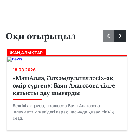
Оқи отырыңыз
ЖАҢАЛЫҚТАР
18.03.2026
«МашАлла, Әлхәмдуллилләсіз-ақ
өмір сүрген»: Баян Алагөзова тілге
қатысты дау шығарды
Белгілі актриса, продюсер Баян Алагөзова
әлеуметтік желідегі парақшасында қазақ тілінің
сөзд...