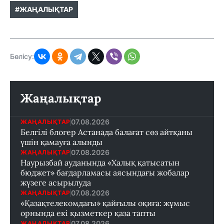
#ЖАҢАЛЫҚТАР
Бөлісу:
Жаңалықтар
07.08.2026
ЖАҢАЛЫҚТАР
Белгілі блогер Астанада балағат сөз айтқаны
үшін қамауға алынды
07.08.2026
ЖАҢАЛЫҚТАР
Наурызбай ауданында «Халық қатысатын
бюджет» бағдарламасы аясындағы жобалар
жүзеге асырылуда
07.08.2026
ЖАҢАЛЫҚТАР
«Қазақтелекомдағы» қайғылы оқиға: жұмыс
орнында екі қызметкер қаза тапты
07.08.2026
ЖАҢАЛЫҚТАР