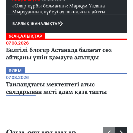
«Олар құрбы болмаған»: Марқұм Ұлдана
Мырзуанның күйеуі өз шындығын айтты
БАРЛЫҚ ЖАНАЛЫҚТАР
ЖАҢАЛЫҚТАР
07.08.2026
Белгілі блогер Астанада балағат сөз
айтқаны үшін қамауға алынды
ӘЛЕМ
07.08.2026
Таиландтағы мектептегі атыс
салдарынан жеті адам қаза тапты
Оқи отырыңыз