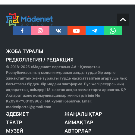
ЖОБА ТУРАЛЫ
РЕДКОЛЛЕГИЯ
/
РЕДАКЦИЯ
© 2018-2025 «Мәдениет порталы» АА - Қазақстан
Республикасының мәдени мұрасын заңды түрде бір жерге
жинақтайтын және тұрақты түрде насихаттайтын ағартушылық
бағыттағы бірден-бір мәдени платформа. Бұл желі ресурсының
ақпараттық өнімдері 18 жастан асқан азаматтарға арналған. ҚР
Ақпарат және коммуникациялар министрлігінің No
KZ09VPY00109962 - ИА куәлігі берілген. Email:
madeniportal@gmail.com
ӘДЕБИЕТ
ЖАҢАЛЫҚТАР
ТЕАТР
АЙМАҚТАР
МУЗЕЙ
АВТОРЛАР