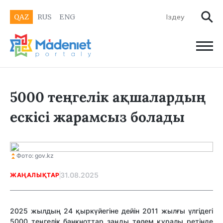
QAZ
RUS
ENG
5000 теңгелік ақшалардың
ескісі жарамсыз болады
Фото: gov.kz
31.08.2025
ЖАҢАЛЫҚТАР
2025 жылдың 24 қыркүйегіне дейін 2011 жылғы үлгідегі
5000 теңгелік банкноттар заңды төлем құралы ретінде