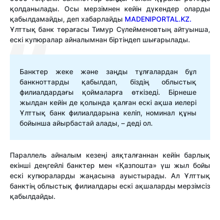
қолданылады. Осы мерзімнен кейін дүкендер оларды
қабылдамайды, деп хабарлайды
MADENIPORTAL.KZ.
Ұлттық банк төрағасы Тимур Сүлейменовтың айтуынша,
ескі купюралар айналымнан біртіндеп шығарылады.
Банктер жеке және заңды тұлғалардан бұл
банкноттарды қабылдап, біздің облыстық
филиалдардағы қоймаларға өткізеді. Бірнеше
жылдан кейін де қолында қалған ескі ақша иелері
Ұлттық банк филиалдарына келіп, номинал құны
бойынша айырбастай алады, – деді ол.
Параллель айналым кезеңі аяқталғаннан кейін барлық
екінші деңгейлі банктер мен «Қазпошта» үш жыл бойы
ескі купюраларды жаңасына ауыстырады. Ал Ұлттық
банктің облыстық филиалдары ескі ақшаларды мерзімсіз
қабылдайды.