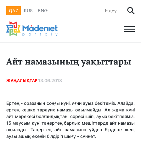
QAZ
RUS
ENG
Айт намазының уақыттары
13.06.2018
ЖАҢАЛЫҚТАР
Ертең - оразаның соңғы күні, яғни ауыз бекітеміз. Алайда,
ертең кешке тарауиx намазы оқылмайды. Ал жұма күні
айт мерекесі болғандықтан, сәресі ішіп, ауыз бекітпейміз.
15 маусым күні таңертең барлық мешіттерде айт намазы
оқылады. Таңертең айт намазына үйден бірдеңе жеп,
аузы ашық екенін білдіріп шығу - сүннет.