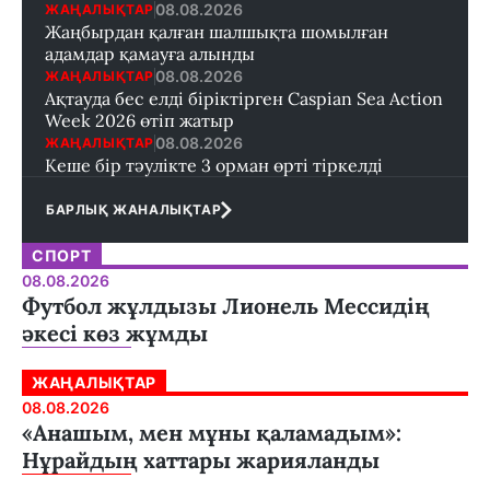
08.08.2026
ЖАҢАЛЫҚТАР
Жаңбырдан қалған шалшықта шомылған
адамдар қамауға алынды
08.08.2026
ЖАҢАЛЫҚТАР
Ақтауда бес елді біріктірген Caspian Sea Action
Week 2026 өтіп жатыр
08.08.2026
ЖАҢАЛЫҚТАР
Кеше бір тәулікте 3 орман өрті тіркелді
БАРЛЫҚ ЖАНАЛЫҚТАР
СПОРТ
08.08.2026
Футбол жұлдызы Лионель Мессидің
әкесі көз жұмды
ЖАҢАЛЫҚТАР
08.08.2026
«Анашым, мен мұны қаламадым»:
Нұрайдың хаттары жарияланды