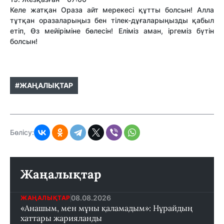
Келе жатқан Ораза айт мерекесі құтты болсын! Алла
тұтқан оразаларыңыз бен тілек-дұғаларыңызды қабыл
етіп, Өз мейіріміне бөлесін! Еліміз аман, іргеміз бүтін
болсын!
#ЖАҢАЛЫҚТАР
Бөлісу:
Жаңалықтар
08.08.2026
ЖАҢАЛЫҚТАР
«Анашым, мен мұны қаламадым»: Нұрайдың
хаттары жарияланды