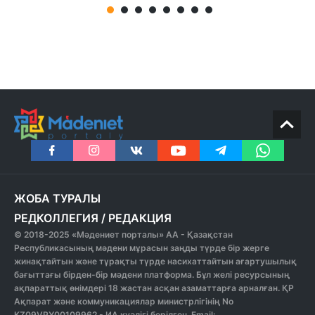
ЖОБА ТУРАЛЫ
РЕДКОЛЛЕГИЯ
/
РЕДАКЦИЯ
© 2018-2025 «Мәдениет порталы» АА - Қазақстан
Республикасының мәдени мұрасын заңды түрде бір жерге
жинақтайтын және тұрақты түрде насихаттайтын ағартушылық
бағыттағы бірден-бір мәдени платформа. Бұл желі ресурсының
ақпараттық өнімдері 18 жастан асқан азаматтарға арналған. ҚР
Ақпарат және коммуникациялар министрлігінің No
KZ09VPY00109962 - ИА куәлігі берілген. Email: