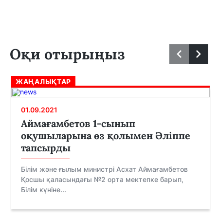
Оқи отырыңыз
ЖАҢАЛЫҚТАР
01.09.2021
Аймағамбетов 1-сынып
оқушыларына өз қолымен Әліппе
тапсырды
Білім және ғылым министрі Асхат Аймағамбетов
Қосшы қаласындағы №2 орта мектепке барып,
Білім күніне...