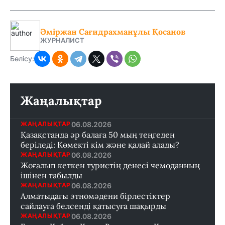
Әміржан Сағидрахманұлы Қосанов
ЖУРНАЛИСТ
Бөлісу:
Жаңалықтар
06.08.2026
ЖАҢАЛЫҚТАР
Қазақстанда әр балаға 50 мың теңгеден
беріледі: Көмекті кім және қалай алады?
06.08.2026
ЖАҢАЛЫҚТАР
Жоғалып кеткен туристің денесі чемоданның
ішінен табылды
06.08.2026
ЖАҢАЛЫҚТАР
Алматыдағы этномәдени бірлестіктер
сайлауға белсенді қатысуға шақырды
06.08.2026
ЖАҢАЛЫҚТАР