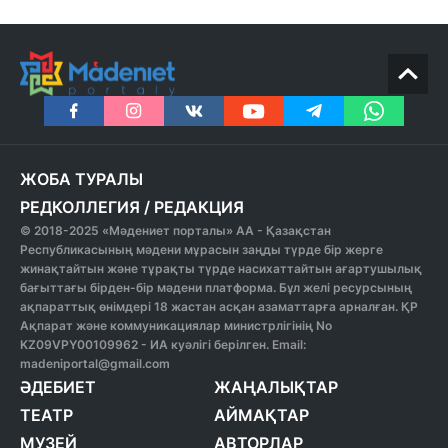
ЖОБА ТУРАЛЫ
РЕДКОЛЛЕГИЯ
/
РЕДАКЦИЯ
© 2018-2025 «Мәдениет порталы» АА - Қазақстан
Республикасының мәдени мұрасын заңды түрде бір жерге
жинақтайтын және тұрақты түрде насихаттайтын ағартушылық
бағыттағы бірден-бір мәдени платформа. Бұл желі ресурсының
ақпараттық өнімдері 18 жастан асқан азаматтарға арналған. ҚР
Ақпарат және коммуникациялар министрлігінің No
KZ09VPY00109962 - ИА куәлігі берілген. Email:
madeniportal@gmail.com
ӘДЕБИЕТ
ЖАҢАЛЫҚТАР
ТЕАТР
АЙМАҚТАР
МУЗЕЙ
АВТОРЛАР