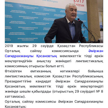
2019 жылғы 29 сәуірде Қазақстан Республикасы
Орталық сайлау комиссиясында
Әміржан
Сағидрахманұлы Қосановтың
мемлекеттік тілді еркін
меңгергендігінін анықтау жөніндегі лингвистикалық
комиссияның отырысы болып өтті.
Өткізілген емтиханның нәтижелері бойынша
лингвистикалық комиссия Қазақстан Республикасының
Президенттігіне кандидат Әміржан Сағидрахманұлы
Қосановтың мемлекеттік тілді еркін меңгергендігі
жөнінде шешім қабылдады (отырыстың 29 сәуірдегі № 8
хаттамасы).
Орталық сайлау комиссиясы Әміржан Сағидрахманұлы
Қосановтың: