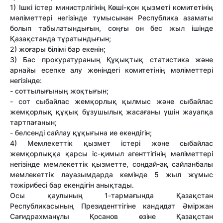
1) Ішкі істер министрлігінің Көші-қон қызметі комитетінің
мәліметтері негізінде тумысынан Республика азаматы
болып табылатындығын, соңғы он бес жыл ішінде
Қазақстанда тұратындығын;
2) жоғары білімі бар екенін;
3) Бас прокуратураның Құқықтық статистика және
арнайы есепке алу жөнiндегi комитетiнің мәліметтері
негізінде:
- соттылығының жоқтығын;
- сот сыбайлас жемқорлық қылмыс және сыбайлас
жемқорлық құқық бұзушылық жасағаны үшін жауапқа
тартпағанын;
- белсенді сайлау құқығына ие екендігін;
4) Мемлекеттік қызмет істері және сыбайлас
жемқорлыққа қарсы іс-қимыл агенттігінің мәліметтері
негізінде мемлекеттік қызметте, сондай-ақ сайланбалы
мемлекеттік лауазымдарда кемінде 5 жыл жұмыс
тәжірибесі бар екендігін анықтады.
Осы қаулының 1-тармағында Қазақстан
Республикасының Президенттігіне кандидат Әміржан
Сағидрахманұлы Қосанов өзіне Қазақстан