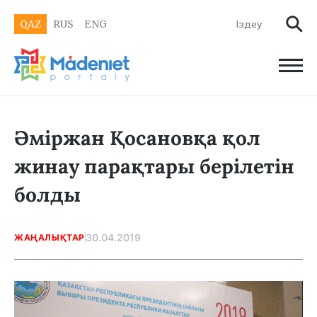
QAZ
RUS
ENG
Әміржан Қосановқа қол
жинау парақтары берілетін
болды
30.04.2019
ЖАҢАЛЫҚТАР