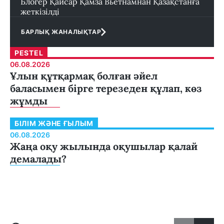
Блогер Қайсар Қамза Вьетнамнан Қазақстанға
жеткізілді
БАРЛЫҚ ЖАНАЛЫҚТАР
PESTEL
06.08.2026
Ұлын құтқармақ болған әйел
баласымен бірге терезеден құлап, көз
жұмды
БІЛІМ ЖӘНЕ ҒЫЛЫМ
06.08.2026
Жаңа оқу жылында оқушылар қалай
демалады?