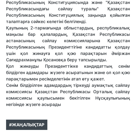
Республикасының Конституциясында және "Қазақстан
Республикасындағы сайлау туралы" Қазақстан
Республикасының Конституциялық заңында қойылған
талаптарға сәйкес келетіні белгіленді.
Қаулының 2-тармағында облыстардың, республикалық
маңызы бар қалалардың, Қазақстан Республикасы
астанасының сайлау комиссияларына Қазақстан
Республикасының Президенттігіне кандидатты қолдау
үшін қол жинауға қол қою парақтарын Әміржан
Сағидрахманұлы Қосановқа беру тапсырылды.
Қол жинауды Президенттікке кандидаттың сенім
білдірген адамдары жүзеге асыратынын және ол қол қою
парақтарымен ресімделетінін атап өту қажет.
Сенім білдірілген адамдардың тіркеуді аумақтық сайлау
комиссиясы Қазақстан Республикасы Орталық сайлау
комиссиясы қаулысымен бекітілген Нұсқаулығының
негізінде жүзеге асырады
#ЖАҢАЛЫҚТАР