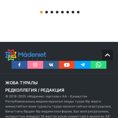
ЖОБА ТУРАЛЫ
РЕДКОЛЛЕГИЯ
/
РЕДАКЦИЯ
© 2018-2025 «Мәдениет порталы» АА - Қазақстан
Республикасының мәдени мұрасын заңды түрде бір жерге
жинақтайтын және тұрақты түрде насихаттайтын ағартушылық
бағыттағы бірден-бір мәдени платформа. Бұл желі ресурсының
ақпараттық өнімдері 18 жастан асқан азаматтарға арналған. ҚР