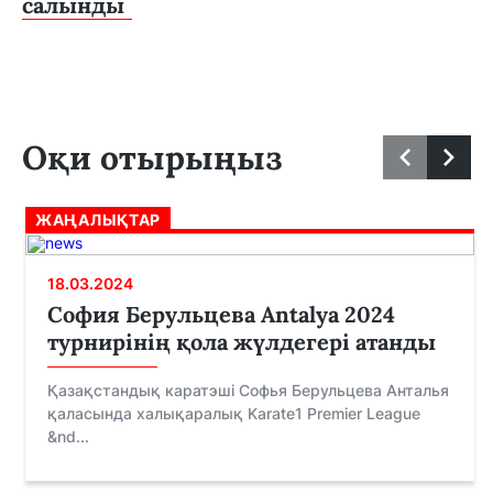
салынды
Оқи отырыңыз
ЖАҢАЛЫҚТАР
18.03.2024
София Берульцева Antalya 2024
турнирінің қола жүлдегері атанды
Қазақстандық каратэші Софья Берульцева Анталья
қаласында халықаралық Karate1 Premier League
&nd...