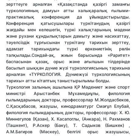
зерттеуге арналған «Қазақстанда қазіргі заманғы
түркологияның дамуы» атты халықаралық ғылыми-
практикалық конференция да ұйымдастырылды.
Конференция қатысушылары түркітанудың қазіргі
жағдайы мен келешегін, түркі халықтарының мәдени
және рухани құндылықтарын дамыту және насихаттау,
тәуелсіздік тұрғысынан түркітану тарихын зерттеу,
адамзат тарихындағы түркі өркениетінің рөлін
талқылады.Сондай-ақ, жиын барысында «Раритет»
баспасынан қазақ, орыс және ағылшын тілдерінде
басылып шыққан дүние жүзі түркологиясының тарихына
арналған «ТҮРКОЛОГИЯ. Дүниежүзі түркологиясының
тарихы» атты кітаптың таныстырылымы болды.
Түркология залының ашылына ҚР Мәдениет және спорт
министрі Арыстанбек Мұхамедиұлы, филология
ғылымдарының докторы, профессорлар М.Жолдасбеков,
С.Қасқабасов, жазушы, кинодраматург Смағұл Елубай,
филология ғылымдарының докторы, профессорлар: Х. Ю.
Миннегулов (Қазан), Х. Касапоглы, (Анкара), Н. Рахманов
(Ташкент), Р.Аскер (Баку), Т. Садыков (Бишкек) ,
А.М.Багиров (Мәскеу), белгілі орыс жазушысы,