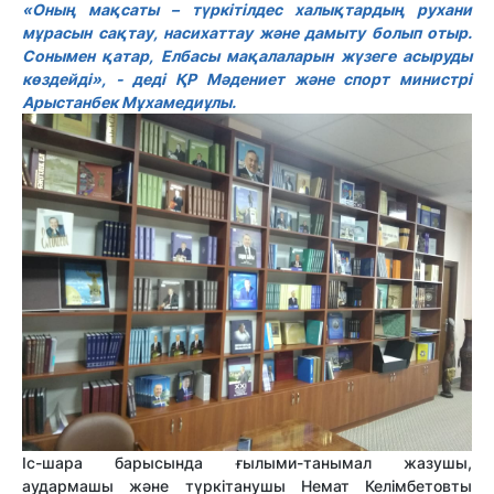
«Оның мақсаты – түркітілдес халықтардың рухани
мұрасын сақтау, насихаттау және дамыту болып отыр.
Сонымен қатар, Елбасы мақалаларын жүзеге асыруды
көздейді», - деді ҚР Мәдениет және спорт министрі
Арыстанбек Мұхамедиұлы.
Іс-шара барысында ғылыми-танымал жазушы,
аудармашы және түркітанушы Немат Келімбетовты