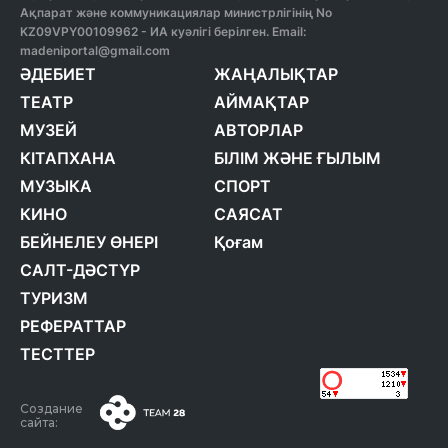
Ақпарат және коммуникациялар министрлігінің No
KZ09VPY00109962 - ИА куәлігі берілген. Email:
madeniportal@gmail.com
ӘДЕБИЕТ
ЖАҢАЛЫҚТАР
ТЕАТР
АЙМАҚТАР
МУЗЕЙ
АВТОРЛАР
КІТАПХАНА
БІЛІМ ЖӘНЕ ҒЫЛЫМ
МУЗЫКА
СПОРТ
КИНО
САЯСАТ
БЕЙНЕЛЕУ ӨНЕРІ
Қоғам
САЛТ-ДӘСТҮР
ТУРИЗМ
РЕФЕРАТТАР
ТЕСТТЕР
Создание
сайта: