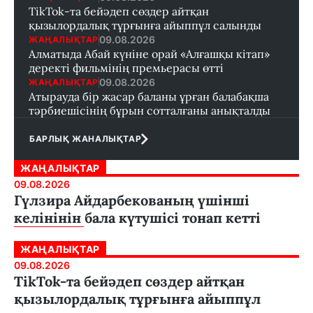
TikTok-та бейәдеп сөздер айтқан
қызылордалық тұрғынға айыппұл салынды
09.08.2026
ЖАҢАЛЫҚТАР
Алматыда Абай күніне орай «Алғашқы кітап»
деректі фильмінің премьерасы өтті
09.08.2026
ЖАҢАЛЫҚТАР
Атырауда бір жасар баланы ұрған балабақша
тәрбиешісінің бұрын сотталғаны анықталды
БАРЛЫҚ ЖАНАЛЫҚТАР
ЖАҢАЛЫҚТАР
09.08.2026
Гүлзира Айдарбекованың үшінші
келінінін бала күтушісі тонап кетті
ЖАҢАЛЫҚТАР
09.08.2026
TikTok-та бейәдеп сөздер айтқан
қызылордалық тұрғынға айыппұл