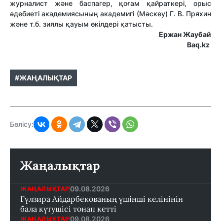
журналист және баспагер, қоғам қайраткері, орыс
әдебиеті академиясының академигі (Мәскеу) Г. В. Пряхин
және т.б. зиялы қауым өкілдері қатысты.
Ержан Жаубай
Baq.kz
#ЖАҢАЛЫҚТАР
Бөлісу:
Жаңалықтар
09.08.2026
ЖАҢАЛЫҚТАР
Гүлзира Айдарбекованың үшінші келінінін
бала күтушісі тонап кетті
09.08.2026
ЖАҢАЛЫҚТАР