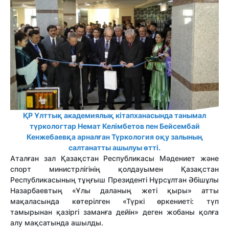
ҚР Ұлттық академиялық кітапханасында танымал
түркологтар Немат Келімбетов пен Бейсембай
Кенжебаевқа арналған Түркология оқу залының
салтанатты ашылуы өтті.
Аталған зал Қазақстан Республикасы Мәдениет және
спорт министрлігінің қолдауымен Қазақстан
Республикасының тұңғыш Президенті Нұрсұлтан Әбішұлы
Назарбаевтың «Ұлы даланың жеті қыры» атты
мақаласында көтерілген «Түркі өркениеті: түп
тамырынан қазіргі заманға дейін» деген жобаны қолға
алу мақсатында ашылды.