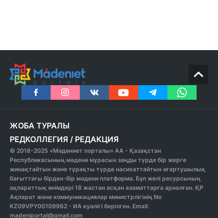
ЖОБА ТУРАЛЫ
РЕДКОЛЛЕГИЯ
/
РЕДАКЦИЯ
© 2018-2025 «Мәдениет порталы» АА - Қазақстан
Республикасының мәдени мұрасын заңды түрде бір жерге
жинақтайтын және тұрақты түрде насихаттайтын ағартушылық
бағыттағы бірден-бір мәдени платформа. Бұл желі ресурсының
ақпараттық өнімдері 18 жастан асқан азаматтарға арналған. ҚР
Ақпарат және коммуникациялар министрлігінің No
KZ09VPY00109962 - ИА куәлігі берілген. Email:
madeniportal@gmail.com