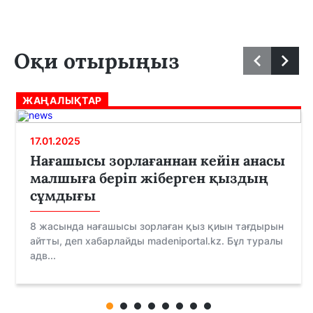
Оқи отырыңыз
ЖАҢАЛЫҚТАР
17.01.2025
Нағашысы зорлағаннан кейін анасы
малшыға беріп жіберген қыздың
сұмдығы
8 жасында нағашысы зорлаған қыз қиын тағдырын
айтты, деп хабарлайды madeniportal.kz. Бұл туралы
адв...