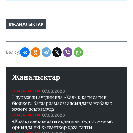
#ЖАҢАЛЫҚТАР
Бөлісу:
Жаңалықтар
07.08.2026
ЖАҢАЛЫҚТАР
Наурызбай ауданында «Халық қатысатын
бюджет» бағдарламасы аясындағы жобалар
жүзеге асырылуда
07.08.2026
ЖАҢАЛЫҚТАР
«Қазақтелекомдағы» қайғылы оқиға: жұмыс
орнында екі қызметкер қаза тапты