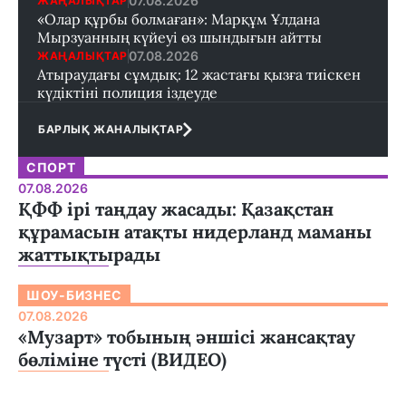
07.08.2026
ЖАҢАЛЫҚТАР
«Олар құрбы болмаған»: Марқұм Ұлдана
Мырзуанның күйеуі өз шындығын айтты
07.08.2026
ЖАҢАЛЫҚТАР
Атыраудағы сұмдық: 12 жастағы қызға тиіскен
күдіктіні полиция іздеуде
БАРЛЫҚ ЖАНАЛЫҚТАР
СПОРТ
07.08.2026
ҚФФ ірі таңдау жасады: Қазақстан
құрамасын атақты нидерланд маманы
жаттықтырады
ШОУ-БИЗНЕС
07.08.2026
«Музарт» тобының әншісі жансақтау
бөліміне түсті (ВИДЕО)