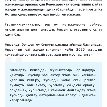
жағасында орналасқан Кенесары хан ескерткішін қайта
жаңарту жоспарланды, деп хабарлайды madeniportal.kz
Астана қаласының әкімдігіне сілтеме жасап.
Ғылыми-техникалық зерттеу нәтижелеріне сәйкес,
нысан апатты деп танылды. Нысан іргетасының құлау
қаупі бар.
Нысанды бөлшектеу биылғы қараша айында басталады.
Нысанның өзі жаңартылғаннан кейін 2025 жылдың
көктемінде орнына қайтарылады деп жоспарланған.
"Жаңарту келесідей жұмыстарды орындауды
қамтиды: мүсінді бөлшектеу және оны кейіннен
қалпына келтіру, тұғырды және оған іргелес
аумақты бөлшектеу, бұрғылау үйіндісін орнату,
сондай-ақ құрылымды кейіннен монтаждау және
тұғырды қаптау материалымен әрлеу", - делінген
хабарламада