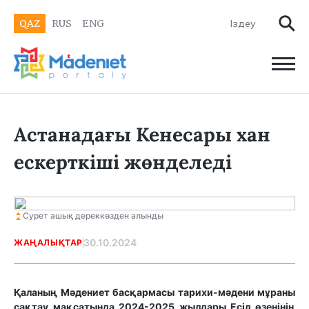
QAZ
RUS
ENG
Астанадағы Кенесары хан
ескерткіші жөнделеді
Сурет ашық дереккөзден алынды
30.10.2024
ЖАҢАЛЫҚТАР
Қаланың Мәдениет басқармасы тарихи-мәдени мұраны
сақтау мақсатында 2024-2025 жылдары Есіл өзенінің