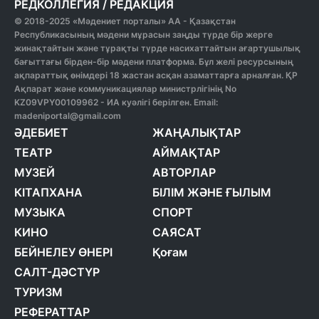
РЕДКОЛЛЕГИЯ
/
РЕДАКЦИЯ
© 2018-2025 «Мәдениет порталы» АА - Қазақстан
Республикасының мәдени мұрасын заңды түрде бір жерге
жинақтайтын және тұрақты түрде насихаттайтын ағартушылық
бағыттағы бірден-бір мәдени платформа. Бұл желі ресурсының
ақпараттық өнімдері 18 жастан асқан азаматтарға арналған. ҚР
Ақпарат және коммуникациялар министрлігінің No
KZ09VPY00109962 - ИА куәлігі берілген. Email:
madeniportal@gmail.com
ӘДЕБИЕТ
ЖАҢАЛЫҚТАР
ТЕАТР
АЙМАҚТАР
МУЗЕЙ
АВТОРЛАР
КІТАПХАНА
БІЛІМ ЖӘНЕ ҒЫЛЫМ
МУЗЫКА
СПОРТ
КИНО
САЯСАТ
БЕЙНЕЛЕУ ӨНЕРІ
Қоғам
САЛТ-ДӘСТҮР
ТУРИЗМ
РЕФЕРАТТАР