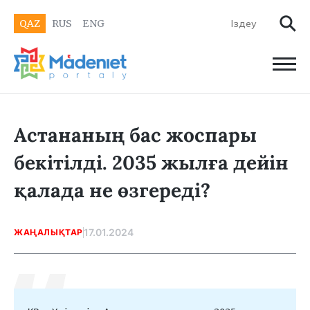
QAZ
RUS
ENG
Астананың бас жоспары
бекітілді. 2035 жылға дейін
қалада не өзгереді?
17.01.2024
ЖАҢАЛЫҚТАР