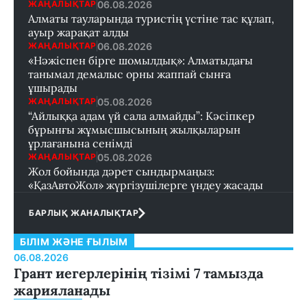
06.08.2026
ЖАҢАЛЫҚТАР
Алматы тауларында туристің үстіне тас құлап,
ауыр жарақат алды
06.08.2026
ЖАҢАЛЫҚТАР
«Нәжіспен бірге шомылдық»: Алматыдағы
танымал демалыс орны жаппай сынға
ұшырады
05.08.2026
ЖАҢАЛЫҚТАР
“Айлыққа адам үй сала алмайды”: Кәсіпкер
бұрынғы жұмысшысының жылқыларын
ұрлағанына сенімді
05.08.2026
ЖАҢАЛЫҚТАР
Жол бойында дәрет сындырмаңыз:
«ҚазАвтоЖол» жүргізушілерге үндеу жасады
БАРЛЫҚ ЖАНАЛЫҚТАР
БІЛІМ ЖӘНЕ ҒЫЛЫМ
06.08.2026
Грант иегерлерінің тізімі 7 тамызда
жарияланады