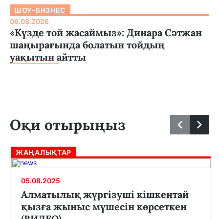
ШОУ-БИЗНЕС
06.08.2026
«Күзде той жасаймыз»: Динара Сәтжан
шаңырағында болатын тойдың
уақытын айтты
Оқи отырыңыз
ЖАҢАЛЫҚТАР
05.08.2025
Алматылық жүргізуші кішкентай
қызға жыныс мүшесін көрсеткен
(ВИДЕО)