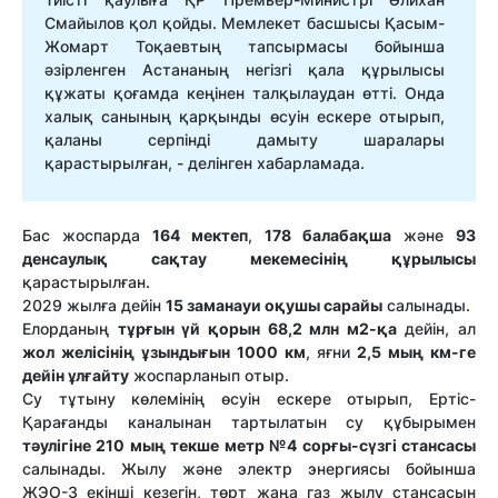
Смайылов
қол қойды.
Мемлекет басшысы Қасым-
Жомарт Тоқаевтың тапсырмасы бойынша
әзірленген Астананың негізгі қала құрылысы
құжаты қоғамда кеңінен талқылаудан өтті. Онда
халық санының қарқынды өсуін ескере отырып,
қаланы серпінді дамыту шаралары
қарастырылған, - делінген хабарламада.
Бас жоспарда
164 мектеп
,
178 балабақша
және
93
денсаулық сақтау мекемесінің құрылысы
қарастырылған.
2029 жылға дейін
15 заманауи оқушы сарайы
салынады.
Елорданың
тұрғын үй қорын 68,2 млн м2-қа
дейін, ал
жол желісінің ұзындығын 1000 км
, яғни
2,5 мың км-ге
дейін ұлғайту
жоспарланып отыр.
Су тұтыну көлемінің өсуін ескере отырып, Ертіс-
Қарағанды каналынан тартылатын су құбырымен
тәулігіне 210 мың текше метр №4 сорғы-сүзгі стансасы
салынады. Жылу және электр энергиясы бойынша
ЖЭО-3 екінші кезегін, төрт жаңа газ жылу стансасын