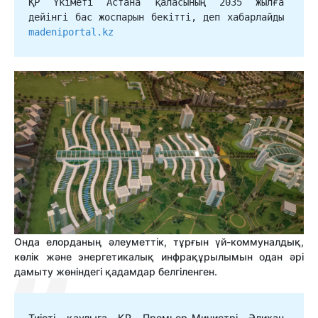
ҚР Үкіметі Астана қаласының 2035 жылға 
дейінгі бас жоспарын бекітті, деп хабарлайды 
madeniportal.kz
Онда елорданың әлеуметтік, тұрғын үй-коммуналдық,
көлік және энергетикалық инфрақұрылымын одан әрі
дамыту жөніндегі қадамдар белгіленген.
Тиісті қаулыға ҚР Премьер-Министрі Әлихан