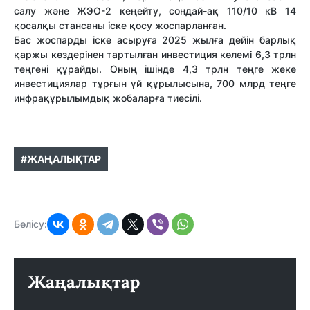
салу және ЖЭО-2 кеңейту, сондай-ақ 110/10 кВ 14
қосалқы стансаны іске қосу жоспарланған.
Бас жоспарды іске асыруға 2025 жылға дейін барлық
қаржы көздерінен тартылған инвестиция көлемі 6,3 трлн
теңгені құрайды. Оның ішінде 4,3 трлн теңге жеке
инвестициялар тұрғын үй құрылысына, 700 млрд теңге
инфрақұрылымдық жобаларға тиесілі.
#ЖАҢАЛЫҚТАР
Бөлісу:
Жаңалықтар