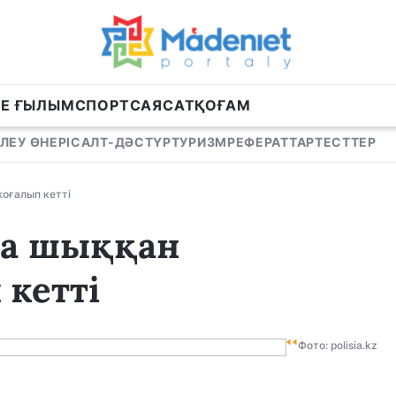
НЕ ҒЫЛЫМ
СПОРТ
САЯСАТ
ҚОҒАМ
ЛЕУ ӨНЕРІ
САЛТ-ДӘСТҮР
ТУРИЗМ
РЕФЕРАТТАР
ТЕСТТЕР
жоғалып кетті
уға шыққан
 кетті
Фото: polisia.kz