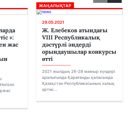
ЖАҢАЛЫҚТАР
29.05.2021
ларда
Ж. Елебеков атындағы
іс »:
VІІI Республикалық
ен жас
дәстүрлі әндерді
орындаушылар конкурсы
нын
өтті
2021 жылдың 26-28 мамыр күндері
аралығында Қарағанды қаласында
ш
Қазақстан Республикасының халық
Horizon
артис...
ұржас