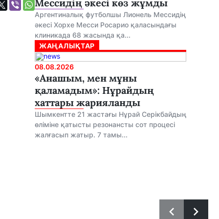
Мессидің әкесі көз жұмды
Аргентиналық футболшы Лионель Мессидің
әкесі Хорхе Месси Росарио қаласындағы
клиникада 68 жасында қа...
ЖАҢАЛЫҚТАР
08.08.2026
«Анашым, мен мұны
қаламадым»: Нұрайдың
хаттары жарияланды
Шымкентте 21 жастағы Нұрай Серікбайдың
өліміне қатысты резонансты сот процесі
жалғасып жатыр. 7 тамы...