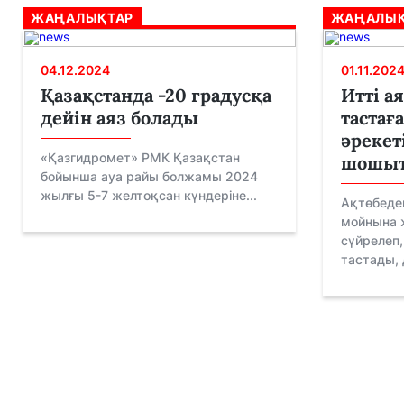
ЖАҢАЛЫҚТАР
ЖАҢАЛЫҚ
04.12.2024
01.11.202
Қазақстанда -20 градусқа
Итті а
дейін аяз болады
таста
әрекет
«Қазгидромет» РМК Қазақстан
шошы
бойынша ауа райы болжамы 2024
жылғы 5-7 желтоқсан күндеріне...
Ақтөбедег
мойнына ж
сүйрелеп
тастады, д