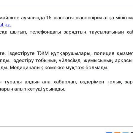
айское ауылында 15 жастағы жасөспірім атқа мініп м
l.kz.
сқа шығып, телефондағы зарядтың таусылатынын ха
те, іздестіруге ТЖМ құтқарушылары, полиция қызмет
ды. Іздестіру тобының үйлесімді жұмысының арқасын
лды. Медициналық көмекке мұқтаж болмады.
 туралы алдын ала хабарлап, өздерімен толық зар
арын алып кетуді ұсынады.