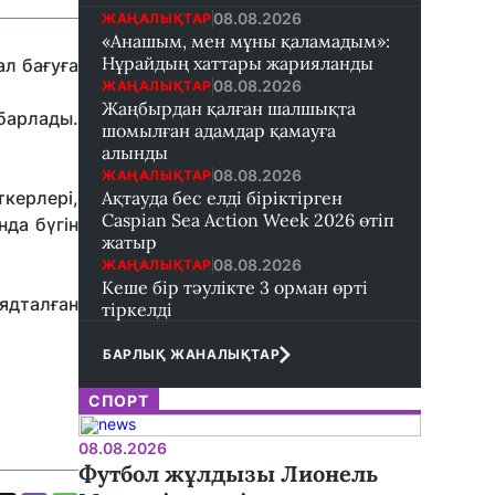
08.08.2026
ЖАҢАЛЫҚТАР
«Анашым, мен мұны қаламадым»:
Нұрайдың хаттары жарияланды
ал бағуға
08.08.2026
ЖАҢАЛЫҚТАР
Жаңбырдан қалған шалшықта
барлады.
шомылған адамдар қамауға
алынды
08.08.2026
ЖАҢАЛЫҚТАР
керлері,
Ақтауда бес елді біріктірген
Caspian Sea Action Week 2026 өтіп
да бүгін
жатыр
08.08.2026
ЖАҢАЛЫҚТАР
Кеше бір тәулікте 3 орман өрті
ядталған
тіркелді
БАРЛЫҚ ЖАНАЛЫҚТАР
СПОРТ
08.08.2026
Футбол жұлдызы Лионель