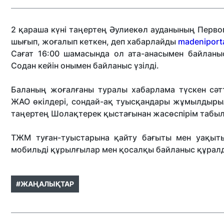
2 қараша күні таңертең Әулиекөл ауданының Первом
шығып, жоғалып кеткен
, деп хабарлайды
madeniporta
Сағат 16:00 шамасында ол ата-анасымен байланы
Содан кейін онымен байланыс үзілді.
️Баланың жоғалғаны туралы хабарлама түскен сәт
ЖАО өкілдері, сондай-ақ туысқандары жұмылдырыл
таңертең Шолақтерек қыстағынан жасөспірім табы
ТЖМ туған-туыстарына қайту бағыты мен уақыты
мобильді құрылғылар мен қосалқы байланыс құралд
#ЖАҢАЛЫҚТАР