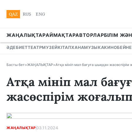
QAZ
RUS
ENG
ЖАҢАЛЫҚТАР
АЙМАҚТАР
АВТОРЛАР
БІЛІМ ЖӘ
ӘДЕБИЕТ
ТЕАТР
МУЗЕЙ
КІТАПХАНА
МУЗЫКА
КИНО
БЕЙНЕ
Басты бет
>
ЖАҢАЛЫҚТАР
>
Атқа мініп мал бағуға шыққан жасөспірім 
Атқа мініп мал бағ
жасөспірім жоғалып
03.11.2024
ЖАҢАЛЫҚТАР