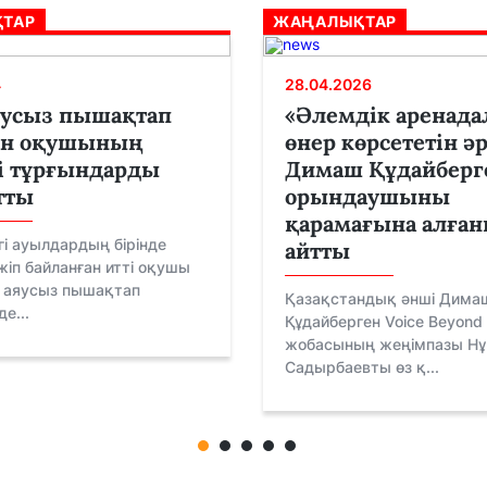
ТАР
ЖАҢАЛЫҚТАР
4
28.04.2026
яусыз пышақтап
«Әлемдік аренада
ған оқушының
өнер көрсететін әрт
і тұрғындарды
Димаш Құдайберг
тты
орындаушыны
қарамағына алға
і ауылдардың бірінде
айтты
іп байланған итті оқушы
, аяусыз пышақтап
Қазақстандық әнші Дима
е...
Құдайберген Voice Beyond 
жобасының жеңімпазы Н
Садырбаевты өз қ...