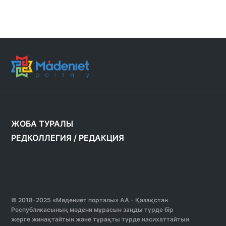
ЖОБА ТУРАЛЫ
РЕДКОЛЛЕГИЯ
/
РЕДАКЦИЯ
© 2018-2025 «Мәдениет порталы» АА - Қазақстан
Республикасының мәдени мұрасын заңды түрде бір
жерге жинақтайтын және тұрақты түрде насихаттайтын