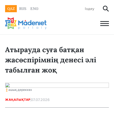
QAZ
RUS
ENG
Атырауда суға батқан
жасөспірімнің денесі әлі
табылған жоқ
ашық дереккөз
07.07.2026
ЖАҢАЛЫҚТАР