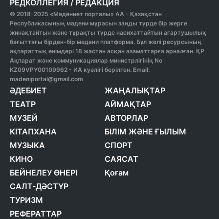
РЕДКОЛЛЕГИЯ
/
РЕДАКЦИЯ
© 2018-2025 «Мәдениет порталы» АА - Қазақстан
Республикасының мәдени мұрасын заңды түрде бір жерге
жинақтайтын және тұрақты түрде насихаттайтын ағартушылық
бағыттағы бірден-бір мәдени платформа. Бұл желі ресурсының
ақпараттық өнімдері 18 жастан асқан азаматтарға арналған. ҚР
Ақпарат және коммуникациялар министрлігінің No
KZ09VPY00109962 - ИА куәлігі берілген. Email:
madeniportal@gmail.com
ӘДЕБИЕТ
ЖАҢАЛЫҚТАР
ТЕАТР
АЙМАҚТАР
МУЗЕЙ
АВТОРЛАР
КІТАПХАНА
БІЛІМ ЖӘНЕ ҒЫЛЫМ
МУЗЫКА
СПОРТ
КИНО
САЯСАТ
БЕЙНЕЛЕУ ӨНЕРІ
Қоғам
САЛТ-ДӘСТҮР
ТУРИЗМ
РЕФЕРАТТАР