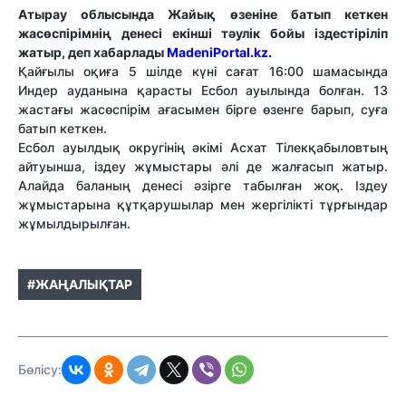
Атырау облысында Жайық өзеніне батып кеткен
жасөспірімнің денесі екінші тәулік бойы іздестіріліп
жатыр, деп хабарлады
MadeniPortal.kz.
Қайғылы оқиға 5 шілде күні сағат 16:00 шамасында
Индер ауданына қарасты Есбол ауылында болған. 13
жастағы жасөспірім ағасымен бірге өзенге барып, суға
батып кеткен.
Есбол ауылдық округінің әкімі Асхат Тілекқабыловтың
айтуынша, іздеу жұмыстары әлі де жалғасып жатыр.
Алайда баланың денесі әзірге табылған жоқ. Іздеу
жұмыстарына құтқарушылар мен жергілікті тұрғындар
жұмылдырылған.
#ЖАҢАЛЫҚТАР
Бөлісу: