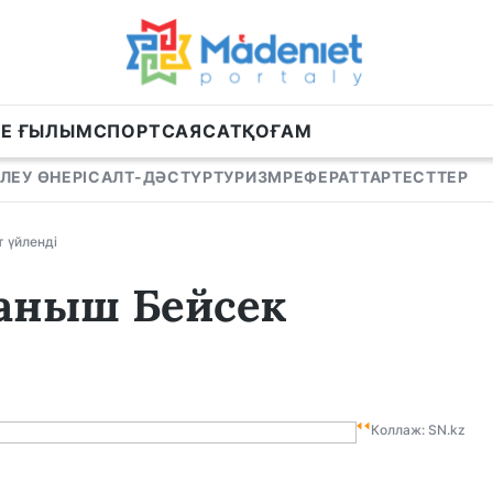
НЕ ҒЫЛЫМ
СПОРТ
САЯСАТ
ҚОҒАМ
ЛЕУ ӨНЕРІ
САЛТ-ДӘСТҮР
ТУРИЗМ
РЕФЕРАТТАР
ТЕСТТЕР
т үйленді
уаныш Бейсек
Коллаж: SN.kz