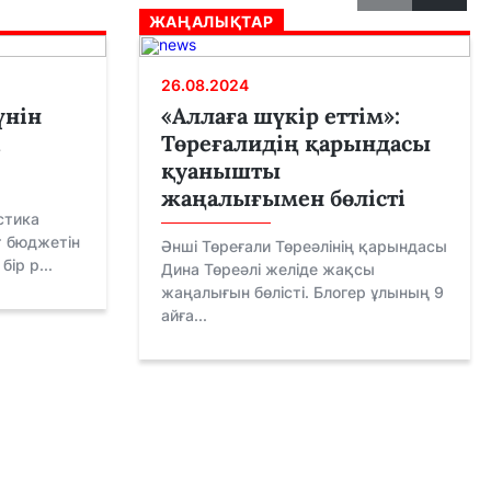
ЖАҢАЛЫҚТАР
26.08.2024
үнін
«Аллаға шүкір еттім»:
Төреғалидің қарындасы
қуанышты
жаңалығымен бөлісті
стика
 бюджетін
Әнші Төреғали Төреәлінің қарындасы
ір р...
Дина Төреәлі желіде жақсы
жаңалығын бөлісті. Блогер ұлының 9
айға...