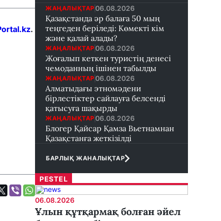
06.08.2026
ЖАҢАЛЫҚТАР
Қазақстанда әр балаға 50 мың
теңгеден беріледі: Көмекті кім
ortal.kz
.
және қалай алады?
06.08.2026
ЖАҢАЛЫҚТАР
Жоғалып кеткен туристің денесі
чемоданның ішінен табылды
06.08.2026
ЖАҢАЛЫҚТАР
Алматыдағы этномәдени
бірлестіктер сайлауға белсенді
қатысуға шақырды
06.08.2026
ЖАҢАЛЫҚТАР
Блогер Қайсар Қамза Вьетнамнан
Қазақстанға жеткізілді
БАРЛЫҚ ЖАНАЛЫҚТАР
PESTEL
06.08.2026
Ұлын құтқармақ болған әйел