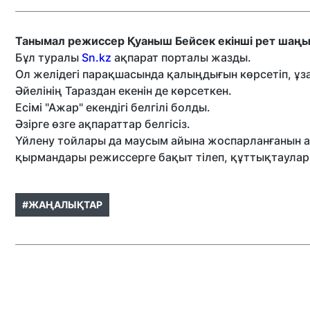
Танымал режиссер Қуаныш Бейсек екінші рет шаңы
Бұл туралы
Sn.kz
ақпарат порталы жазды.
Ол желідегі парақшасында қалыңдығын көрсетіп, ұз
Әйелінің Тараздан екенін де көрсеткен.
Есімі "Ажар" екендігі белгілі болды.
Әзірге өзге ақпараттар белгісіз.
Үйлену тойлары да маусым айына жоспарланғанын а
қырмандары режиссерге бақыт тілеп, құттықтаула
#ЖАҢАЛЫҚТАР