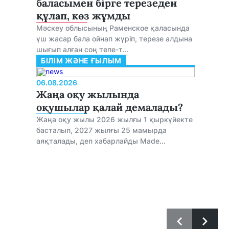
баласымен бірге терезеден
құлап, көз жұмды
Мәскеу облысының Раменское қаласында
үш жасар бала ойнап жүріп, терезе алдына
шығып алған соң тепе-т...
БІЛІМ ЖӘНЕ ҒЫЛЫМ
06.08.2026
Жаңа оқу жылында
оқушылар қалай демалады?
Жаңа оқу жылы 2026 жылғы 1 қыркүйекте
басталып, 2027 жылғы 25 мамырда
аяқталады, деп хабарлайды Made...