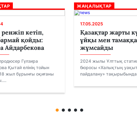
ТАР
ЖАҢАЛЫҚТАР
24
17.05.2025
 ренжіп кетіп,
Қазақтар жарты к
бармай қойды:
ұйқы мен тамаққа
а Айдарбекова
жұмсайды
продюсер Гүлзира
2024 жылы Ұлттық стати
ва Қытай елінің тойын
бюросы «Халықтың уақыт
 18 жыл бұрынғы оқиғаны
пайдалану» тақырыбында б
....