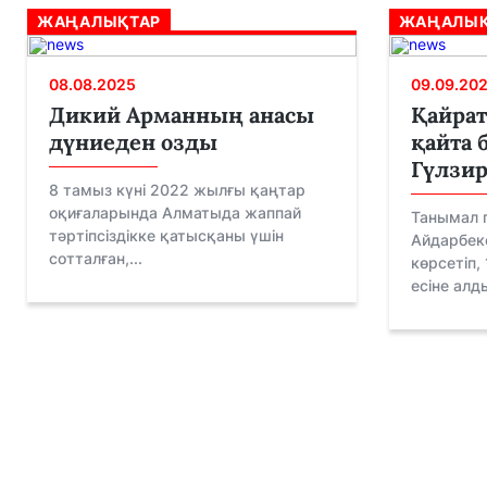
ЖАҢАЛЫҚТАР
ЖАҢАЛЫҚ
08.08.2025
09.09.20
Дикий Арманның анасы
Қайрат
дүниеден озды
қайта 
Гүлзир
8 тамыз күні 2022 жылғы қаңтар
оқиғаларында Алматыда жаппай
Танымал 
тәртіпсіздікке қатысқаны үшін
Айдарбеко
сотталған,...
көрсетіп,
есіне алды