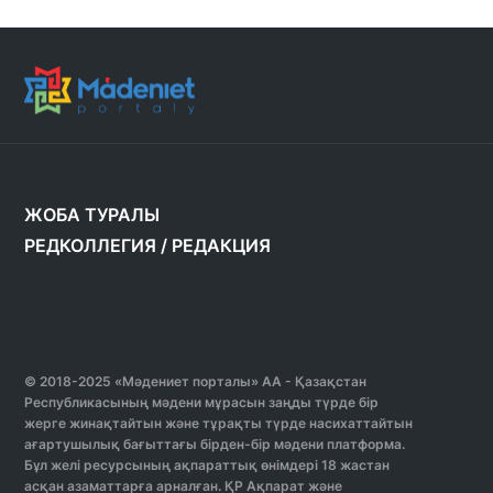
ЖОБА ТУРАЛЫ
РЕДКОЛЛЕГИЯ
/
РЕДАКЦИЯ
© 2018-2025 «Мәдениет порталы» АА - Қазақстан
Республикасының мәдени мұрасын заңды түрде бір
жерге жинақтайтын және тұрақты түрде насихаттайтын
ағартушылық бағыттағы бірден-бір мәдени платформа.
Бұл желі ресурсының ақпараттық өнімдері 18 жастан
асқан азаматтарға арналған. ҚР Ақпарат және