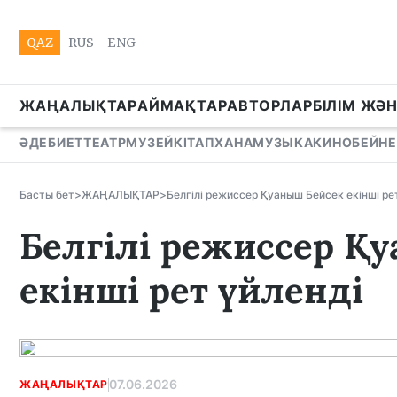
QAZ
RUS
ENG
ЖАҢАЛЫҚТАР
АЙМАҚТАР
АВТОРЛАР
БІЛІМ ЖӘ
ӘДЕБИЕТ
ТЕАТР
МУЗЕЙ
КІТАПХАНА
МУЗЫКА
КИНО
БЕЙНЕ
Басты бет
>
ЖАҢАЛЫҚТАР
>
Белгілі режиссер Қуаныш Бейсек екінші ре
Белгілі режиссер Қ
екінші рет үйленді
07.06.2026
ЖАҢАЛЫҚТАР