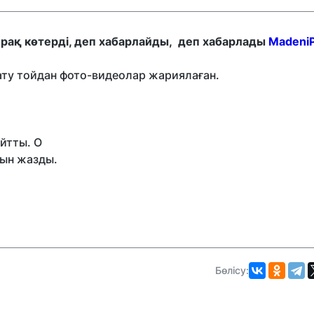
рақ көтерді, деп хабарлайды, деп хабарлады
MadeniP
ату тойдан фото-видеолар жариялаған.
йтты. О
рын жазды.
Бөлісу: