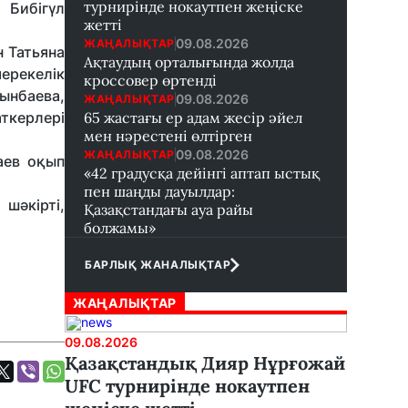
турнирінде нокаутпен жеңіске
 Бибігүл
жетті
09.08.2026
ЖАҢАЛЫҚТАР
 Татьяна
Ақтаудың орталығында жолда
ерекелік
кроссовер өртенді
ынбаева,
09.08.2026
ЖАҢАЛЫҚТАР
ткерлері
65 жастағы ер адам жесір әйел
мен нәрестені өлтірген
09.08.2026
ЖАҢАЛЫҚТАР
аев оқып
«42 градусқа дейінгі аптап ыстық
пен шаңды дауылдар:
шәкірті,
Қазақстандағы ауа райы
болжамы»
БАРЛЫҚ ЖАНАЛЫҚТАР
ЖАҢАЛЫҚТАР
09.08.2026
Қазақстандық Дияр Нұрғожай
UFC турнирінде нокаутпен