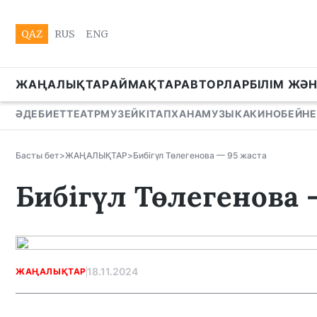
QAZ
RUS
ENG
ЖАҢАЛЫҚТАР
АЙМАҚТАР
АВТОРЛАР
БІЛІМ ЖӘ
ӘДЕБИЕТ
ТЕАТР
МУЗЕЙ
КІТАПХАНА
МУЗЫКА
КИНО
БЕЙНЕ
Басты бет
>
ЖАҢАЛЫҚТАР
>
Бибігүл Төлегенова — 95 жаста
Бибігүл Төлегенова 
18.11.2024
ЖАҢАЛЫҚТАР