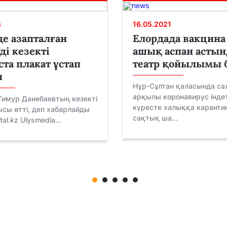
4
16.05.2021
е азапталған
Елордада вакцина
ді кезекті
ашық аспан асты
та плакат ұстап
театр қойылымы 
ы
Нұр-Сұлтан қаласында сах
арқылы коронавирус інде
Тимур Данебаевтың кезекті
күресте халыққа карантин
сы өтті, деп хабарлайды
сақтық ша...
al.kz Ulysmedia...