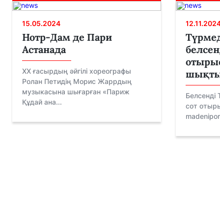
15.05.2024
12.11.202
Нотр-Дам де Пари
Түрмед
Астанада
белсен
отырыс
XX ғасырдың әйгілі хореографы
шықт
Ролан Петидің Морис Жаррдың
музыкасына шығарған «Париж
Белсенді 
Құдай ана...
сот отыры
madeniport