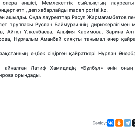
і опера әншісі, Мемлекеттік сыйлықтың лауреаты
церт өтті, деп хабарлайды madeniportal.kz.
ен ашылды. Онда лауреаттар Расул Жармағамбетов пен
лет труппасы Руслан Баймурзиннің дирижерлігімен м
в, Айгүл Үлкенбаева, Альфия Каримова, Зарина Алт
рова, Нұрғалым Аманбай сияқты танымал өнер қайра
зақстанның еңбек сіңірген қайраткері Нұрлан Өнерб
 айналған Латиф Хамидидің «Бұлбұл» әнін оның 
бирова орындады.
Бөлісу: