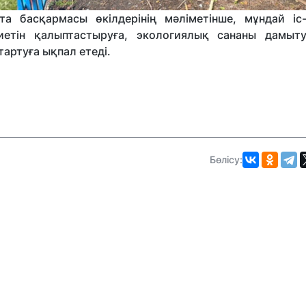
 басқармасы өкілдерінің мәліметінше, мұндай іс
иетін қалыптастыруға, экологиялық сананы дамыт
тартуға ықпал етеді.
Бөлісу: