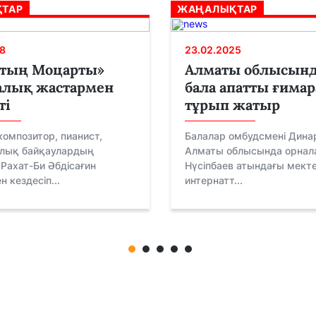
ТАР
ЖАҢАЛЫҚТАР
8
23.02.2025
қтың Моцарты»
Алматы облысынд
алық жастармен
бала апатты ғимар
ті
тұрып жатыр
омпозитор, пианист,
Балалар омбудсмені Дина
лық байқаулардың
Алматы облысында орнала
Рахат-Би Әбдісағин
Нүсіпбаев атындағы мект
 кездесіп...
интернатт...