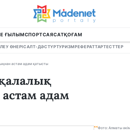
НЕ ҒЫЛЫМ
СПОРТ
САЯСАТ
ҚОҒАМ
ЛЕУ ӨНЕРІ
САЛТ-ДӘСТҮР
ТУРИЗМ
РЕФЕРАТТАР
ТЕСТТЕР
мыңнан астам адам қатысты
қалалық
 астам адам
Фото: Алматы әкім