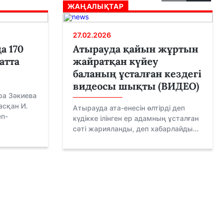
ЖАҢАЛЫҚТАР
27.02.2026
а 170
Атырауда қайын жұртын
атта
жайратқан күйеу
баланың ұсталған кездегі
видеосы шықты (ВИДЕО)
ра Зәкиева
сқан И.
Атырауда ата-енесін өлтірді деп
еп-
күдікке ілінген ер адамның ұсталған
сәті жарияланды, деп хабарлайды...