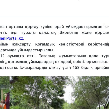
аған ортаны қорғау күніне орай ұйымдастырылған іс
өтті. Бұл туралы қалалық Экология және қорша
eniPortal.kz.
ын жақсарту, қоғамдық кеңістіктерді көріктенд
ақсатында ұйымдастырылды.
 12 аумақта өтті. Тазалық жұмыстарына қала тұр
ің, қоғамдық ұйымдардың өкілдері, еріктілер мен эко
қатысты. Іс-шараларды өткізу үшін 153 бірлік арнай