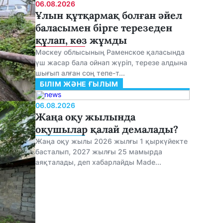
06.08.2026
Ұлын құтқармақ болған әйел
баласымен бірге терезеден
құлап, көз жұмды
Мәскеу облысының Раменское қаласында
үш жасар бала ойнап жүріп, терезе алдына
шығып алған соң тепе-т...
БІЛІМ ЖӘНЕ ҒЫЛЫМ
06.08.2026
Жаңа оқу жылында
оқушылар қалай демалады?
Жаңа оқу жылы 2026 жылғы 1 қыркүйекте
басталып, 2027 жылғы 25 мамырда
аяқталады, деп хабарлайды Made...