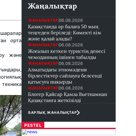
Жаңалықтар
06.08.2026
ЖАҢАЛЫҚТАР
Қазақстанда әр балаға 50 мың
теңгеден беріледі: Көмекті кім
-шаралар
және қалай алады?
ған орта
06.08.2026
ЖАҢАЛЫҚТАР
Жоғалып кеткен туристің денесі
іру және
чемоданның ішінен табылды
06.08.2026
ЖАҢАЛЫҚТАР
ғындары,
Алматыдағы этномәдени
бірлестіктер сайлауға белсенді
логиялық
қатысуға шақырды
ы техника
06.08.2026
ЖАҢАЛЫҚТАР
Блогер Қайсар Қамза Вьетнамнан
Қазақстанға жеткізілді
БАРЛЫҚ ЖАНАЛЫҚТАР
PESTEL