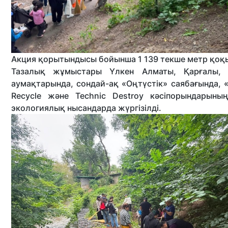
Акция қорытындысы бойынша 1 139 текше метр қоқ
Тазалық жұмыстары Үлкен Алматы, Қарғалы, 
аумақтарында, сондай-ақ «Оңтүстік» саябағында, 
Recycle және Technic Destroy кәсіпорындарын
экологиялық нысандарда жүргізілді.