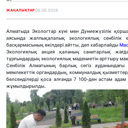
06.06.2026
ЖАҢАЛЫҚТАР
Алматыда Экологтар күні мен Дүниежүзілік қорш
аясында жалпықалалық экологиялық сенбілік 
басқармасының өкілдері айтты, деп хабарлайды
Mad
Экологиялық акция қаланың санитарлық жағдай
тұрғындардың экологиялық мәдениетін арттыру м
Сенбілік Алматының барлық сегіз ауданындағы
мемлекеттік органдардың, коммуналдық қызметтерд
белсенділерді қоса алғанда 7 100-ден астам адам 
жұмылдырылды.