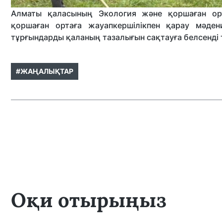
Алматы қаласының Экология және қоршаған орта
қоршаған ортаға жауапкершілікпен қарау мәден
тұрғындарды қаланың тазалығын сақтауға белсенді 
#ЖАҢАЛЫҚТАР
Оқи отырыңыз