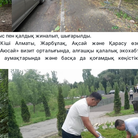
ыс пен қалдық жиналып, шығарылды.
Кіші Алматы, Жарбұлақ, Ақсай және Қарасу өзен
«Аюсай» визит орталығында, алғашқы қалалық экохабт
ың аумақтарында және басқа да қоғамдық кеңісті