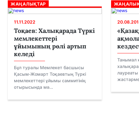
ЖАҢАЛЫҚТАР
ЖАҢАЛЫҚ
11.11.2022
20.08.201
Тоқаев: Халықарада Түркі
«Қаза
мемлекеттері
ақмол
ұйымының рөлі артып
кездес
келеді
Танымал к
халықара
Бұл туралы Мемлекет басшысы
лауреаты 
Қасым-Жомарт Тоқаевтың Түркі
жастармен
мемлекеттері ұйымы саммитінің
отырысында мә...