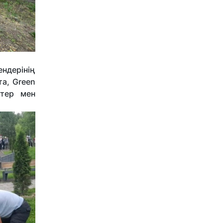
дерінің
а, Green
ктер мен