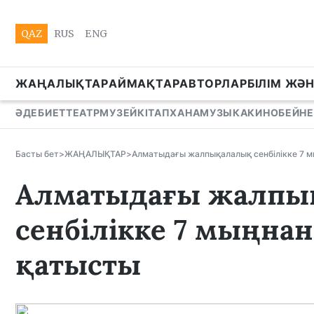
QAZ
RUS
ENG
ЖАҢАЛЫҚТАР
АЙМАҚТАР
АВТОРЛАР
БІЛІМ ЖӘ
ӘДЕБИЕТ
ТЕАТР
МУЗЕЙ
КІТАПХАНА
МУЗЫКА
КИНО
БЕЙНЕ
Басты бет
>
ЖАҢАЛЫҚТАР
>
Алматыдағы жалпықалалық сенбілікке 7 
Алматыдағы жалпы
сенбілікке 7 мыңнан
қатысты