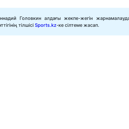
ннадий Головкин алдағы жекпе-жегін жарнамалауд
тігінің тілшісі
Sports.kz
-ке сілтеме жасап.