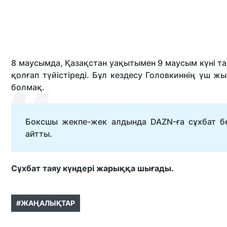
8 маусымда, Қазақстан уақытымен 9 маусым күні 
қолғап түйістіреді. Бұл кездесу Головкиннің үш ж
болмақ.
Боксшы жекпе-жек алдында DAZN-ға сұхбат бе
айтты.
Сұхбат таяу күндері жарыққа шығады.
#ЖАҢАЛЫҚТАР