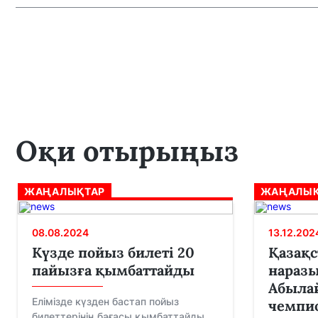
Оқи отырыңыз
ЖАҢАЛЫҚТАР
ЖАҢАЛЫҚ
08.08.2024
13.12.202
Күзде пойыз билеті 20
Қазақ
пайызға қымбаттайды
нараз
Абылай
Елімізде күзден бастап пойыз
чемпи
билеттерінің бағасы қымбаттайды,