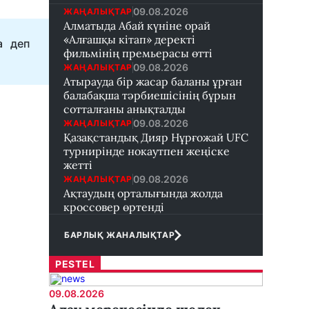
09.08.2026
ЖАҢАЛЫҚТАР
Алматыда Абай күніне орай
«Алғашқы кітап» деректі
а деп
фильмінің премьерасы өтті
09.08.2026
ЖАҢАЛЫҚТАР
Атырауда бір жасар баланы ұрған
балабақша тәрбиешісінің бұрын
сотталғаны анықталды
09.08.2026
ЖАҢАЛЫҚТАР
Қазақстандық Дияр Нұрғожай UFC
турнирінде нокаутпен жеңіске
жетті
09.08.2026
ЖАҢАЛЫҚТАР
Ақтаудың орталығында жолда
кроссовер өртенді
БАРЛЫҚ ЖАНАЛЫҚТАР
PESTEL
09.08.2026