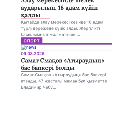
Алау мерекесінде шелек
аударылып, 16 адам күйіп
қалды
Қытайда алау мерекесі кезінде 16 адам
түрлі дәрежеде күйік алды. Жергілікті
басылымның мәліметінше,...
СПОРТ
09.08.2026
Самат Смақов «Атыраудың»
бас бапкері болды
Самат Смақов «Атыраудың» бас бапкері
атанды. 47 жастағы маман бұл қызметте
Владимир Чебу...