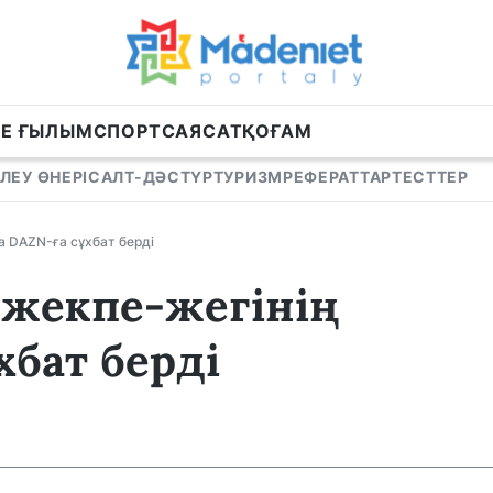
НЕ ҒЫЛЫМ
СПОРТ
САЯСАТ
ҚОҒАМ
ЛЕУ ӨНЕРІ
САЛТ-ДӘСТҮР
ТУРИЗМ
РЕФЕРАТТАР
ТЕСТТЕР
а DAZN-ға сұхбат берді
 жекпе-жегінің
бат берді