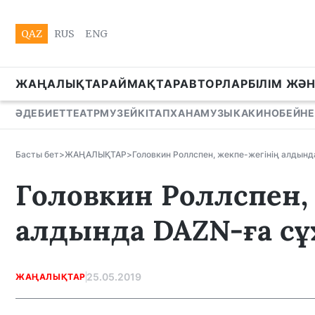
QAZ
RUS
ENG
ЖАҢАЛЫҚТАР
АЙМАҚТАР
АВТОРЛАР
БІЛІМ ЖӘ
ӘДЕБИЕТ
ТЕАТР
МУЗЕЙ
КІТАПХАНА
МУЗЫКА
КИНО
БЕЙНЕ
Басты бет
>
ЖАҢАЛЫҚТАР
>
Головкин Роллспен, жекпе-жегінің алдынд
Головкин Роллспен,
алдында DAZN-ға сұх
25.05.2019
ЖАҢАЛЫҚТАР