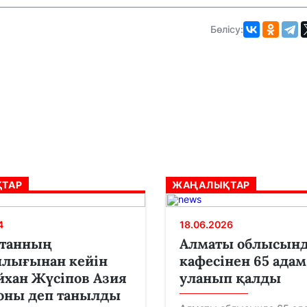
Бөлісу:
ТАР
ЖАҢАЛЫҚТАР
4
18.06.2026
станның
Алматы облысынд
ылығынан кейін
кафесінен 65 адам
хан Жүсіпов Азия
уланып қалды
оны деп танылды