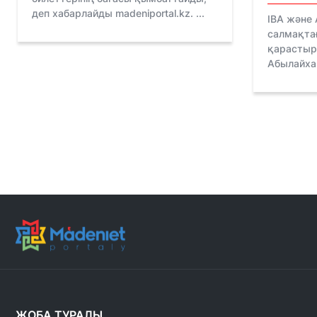
деп хабарлайды madeniportal.kz. ...
IBA және
салмақта
қарастыры
Абылайхан
ЖОБА ТУРАЛЫ