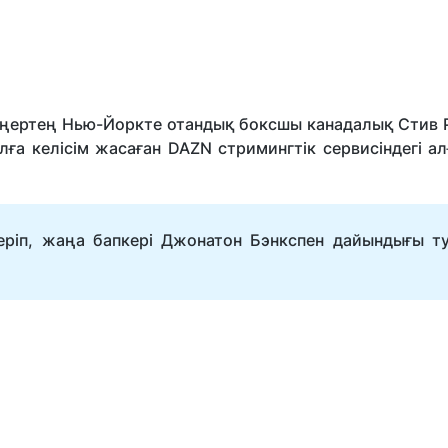
таңертең Нью-Йоркте отандық боксшы канадалық Стив 
ылға келісім жасаған DAZN стримингтік сервисіндегі 
ріп, жаңа бапкері Джонатон Бэнкспен дайындығы т