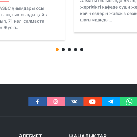
Алматы облысында 65 ад
жергілікті кафеде суши ж
 ASBC ұйымдары осы
кейін өздерін жайсыз сезін
ғы ақтық сынды қайта
шағымданды...
п, 71 келі салмақта
 Жүсіп...
ӘДЕБИЕТ
ЖАҢАЛЫҚТАР