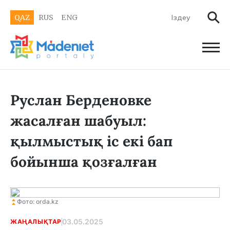
QAZ
RUS
ENG
Руслан Берденовке
жасалған шабуыл:
қылмыстық іс екі бап
бойынша қозғалған
Фото: orda.kz
03.05.2025
ЖАҢАЛЫҚТАР