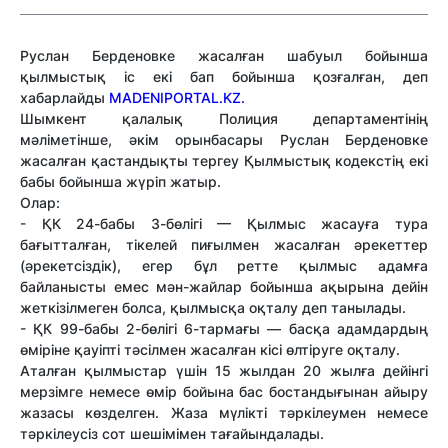
Руслан Берденовке жасалған шабуыл бойынша
қылмыстық іс екі бап бойынша қозғалған, деп
хабарлайды
MADENIPORTAL.KZ.
Шымкент қалалық Полиция департаментінің
мәліметінше, әкім орынбасары Руслан Берденовке
жасалған қастандықты тергеу Қылмыстық кодекстің екі
бабы бойынша жүріп жатыр.
Олар:
- ҚК 24-бабы 3-бөлігі — Қылмыс жасауға тура
бағытталған, тікелей пиғылмен жасалған әрекеттер
(әрекетсiздiк), егер бұл ретте қылмыс адамға
байланысты емес мән-жайлар бойынша ақырына дейiн
жеткiзiлмеген болса, қылмысқа оқталу деп танылады.
- ҚК 99-бабы 2-бөлігі 6-тармағы — басқа адамдардың
өміріне қауіпті тәсілмен жасалған кісі өлтіруге оқталу.
Аталған қылмыстар үшін 15 жылдан 20 жылға дейінгі
мерзімге немесе өмір бойына бас бостандығынан айыру
жазасы көзделген. Жаза мүлікті тәркілеумен немесе
тәркілеусіз сот шешімімен тағайындалады.