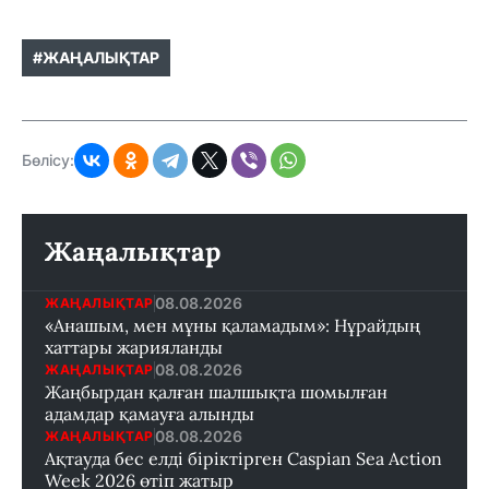
#ЖАҢАЛЫҚТАР
Бөлісу:
Жаңалықтар
08.08.2026
ЖАҢАЛЫҚТАР
«Анашым, мен мұны қаламадым»: Нұрайдың
хаттары жарияланды
08.08.2026
ЖАҢАЛЫҚТАР
Жаңбырдан қалған шалшықта шомылған
адамдар қамауға алынды
08.08.2026
ЖАҢАЛЫҚТАР
Ақтауда бес елді біріктірген Caspian Sea Action
Week 2026 өтіп жатыр