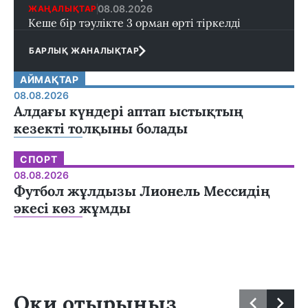
08.08.2026
ЖАҢАЛЫҚТАР
Кеше бір тәулікте 3 орман өрті тіркелді
БАРЛЫҚ ЖАНАЛЫҚТАР
АЙМАҚТАР
08.08.2026
Алдағы күндері аптап ыстықтың
кезекті толқыны болады
СПОРТ
08.08.2026
Футбол жұлдызы Лионель Мессидің
әкесі көз жұмды
Оқи отырыңыз