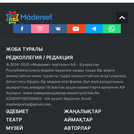
ЖОБА ТУРАЛЫ
РЕДКОЛЛЕГИЯ
/
РЕДАКЦИЯ
© 2018-2025 «Мәдениет порталы» АА - Қазақстан
Республикасының мәдени мұрасын заңды түрде бір жерге
жинақтайтын және тұрақты түрде насихаттайтын ағартушылық
бағыттағы бірден-бір мәдени платформа. Бұл желі ресурсының
ақпараттық өнімдері 18 жастан асқан азаматтарға арналған. ҚР
Ақпарат және коммуникациялар министрлігінің No
KZ09VPY00109962 - ИА куәлігі берілген. Email:
madeniportal@gmail.com
ӘДЕБИЕТ
ЖАҢАЛЫҚТАР
ТЕАТР
АЙМАҚТАР
МУЗЕЙ
АВТОРЛАР