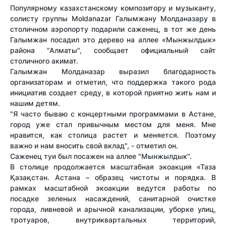
Популярному казахстанскому композитору и музыканту,
солисту группы Moldanazar Галымжану Молданазару в
столичном аэропорту подарили саженец, в тот же день
Галымжан посадил это дерево на аллее «Мынжылдык»
района "Алматы", сообщает официальный сайт
столичного акимат.
Галымжан Молданазар выразил благодарность
организаторам и отметил, что поддержка такого рода
инициатив создает среду, в которой приятно жить нам и
нашим детям.
"Я часто бываю с концертными программами в Астане,
город уже стал привычным местом для меня. Мне
нравится, как столица растет и меняется. Поэтому
важно и нам вносить свой вклад", - отметил он.
Саженец туи был посажен на аллее "Мынжылдык".
В столице продолжается масштабная экоакция «Таза
Қазақстан. Астана – образец чистоты и порядка. В
рамках масштабной экоакции ведутся работы по
посадке зеленых насаждений, санитарной очистке
города, ливневой и арычной канализации, уборке улиц,
тротуаров, внутриквартальных территорий,