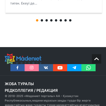
тиген. Екеуі де...
ЖОБА ТУРАЛЫ
РЕДКОЛЛЕГИЯ
/
РЕДАКЦИЯ
© 2018-2025 «Мәдениет порталы» АА - Қазақстан
Республикасының мәдени мұрасын заңды түрде бір жерге
жинақтайтын және тұрақты түрде насихаттайтын ағартушылық