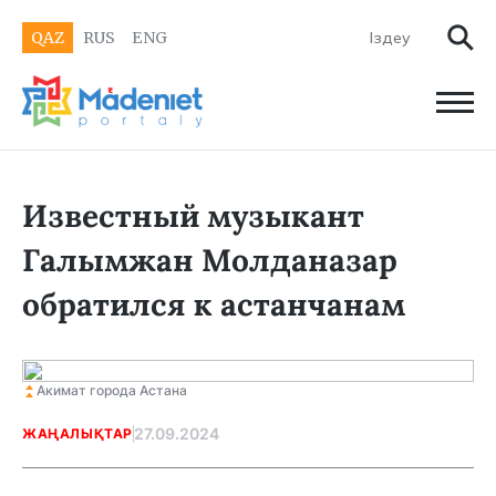
QAZ
RUS
ENG
Известный музыкант
Галымжан Молданазар
обратился к астанчанам
Акимат города Астана
27.09.2024
ЖАҢАЛЫҚТАР