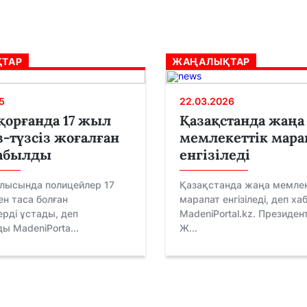
ТАР
ЖАҢАЛЫҚТАР
5
22.03.2026
орғанда 17 жыл
Қазақстанда жаңа
з-түзсіз жоғалған
мемлекеттік мара
табылды
енгізіледі
блысында полицейлер 17
Қазақстанда жаңа мемлек
н таса болған
марапат енгізіледі, деп х
рді ұстады, деп
MadeniPortal.kz. Президе
ы MadeniPorta...
Ж...