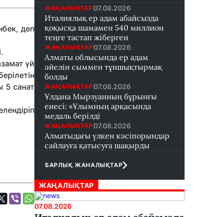
07.08.2026
ЖАҢАЛЫҚТАР
Италиялық ер адам абайсызда
қоқысқа шамамен 540 миллион
бек, деп
теңге тастап жіберген
07.08.2026
ЖАҢАЛЫҚТАР
.
Алматы облысында ер адам
азамат үй
әйелін сыммен тұншықтырмақ
ерілетін
болды
ғы
5 санат
07.08.2026
ЖАҢАЛЫҚТАР
Ұлдана Мырзуанның бұрынғы
енесі: «Ұлымның арқасында
лендіріп
медаль берілді
07.08.2026
ЖАҢАЛЫҚТАР
Алматыдағы үлкен кәсіпорындар
сайлауға қатысуға шақырды
БАРЛЫҚ ЖАНАЛЫҚТАР
ЖАҢАЛЫҚТАР
07.08.2026