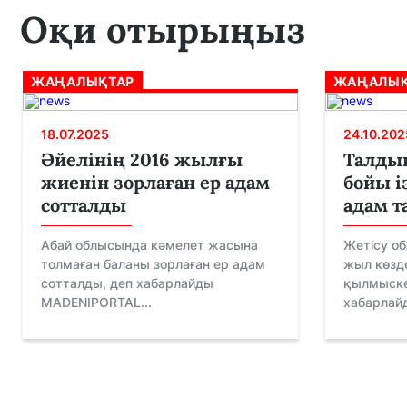
Оқи отырыңыз
ЖАҢАЛЫҚТАР
ЖАҢАЛЫҚ
18.07.2025
24.10.202
Әйелінің 2016 жылғы
Талдық
жиенін зорлаған ер адам
бойы і
сотталды
адам 
Абай облысында кәмелет жасына
Жетісу о
толмаған баланы зорлаған ер адам
жыл көзде
сотталды, деп хабарлайды
қылмыске
MADENIPORTAL...
хабарлайд