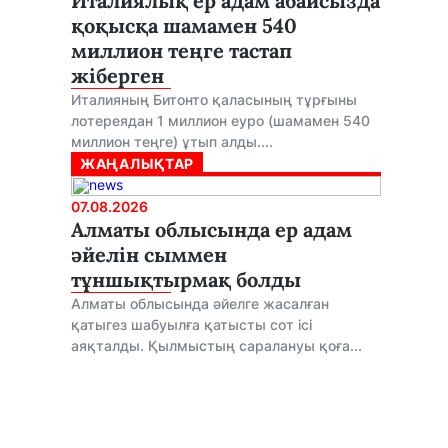
Италиялық ер адам абайсызда
қоқысқа шамамен 540
миллион теңге тастап
жіберген
Италияның Битонто қаласының тұрғыны
лотереядан 1 миллион еуро (шамамен 540
миллион теңге) ұтып алды....
ЖАҢАЛЫҚТАР
07.08.2026
Алматы облысында ер адам
әйелін сыммен
тұншықтырмақ болды
Алматы облысында әйелге жасалған
қатыгез шабуылға қатысты сот ісі
аяқталды. Қылмыстың саралануы қоға...