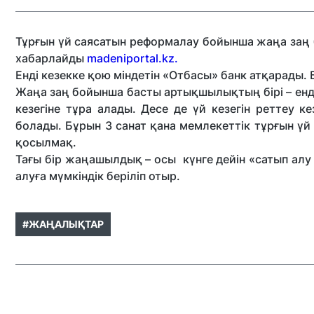
Тұрғын үй саясатын реформалау бойынша
жаңа заң б
хабарлайды
madeniportal.kz.
Енді кезекке қою міндетін
«Отбасы» банк
атқарады. Б
Жаңа заң бойынша басты артықшылықтың бірі –
енд
кезегіне тұра алады.
Десе де үй кезегін реттеу к
болады. Бұрын 3 санат қана мемлекеттік тұрғын үй
қосылмақ.
Тағы бір жаңашылдық – осы
күнге дейін «сатып ал
алуға мүмкіндік беріліп отыр.
#ЖАҢАЛЫҚТАР