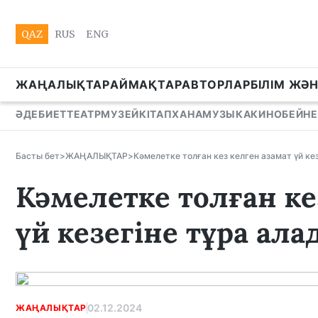
QAZ
RUS
ENG
ЖАҢАЛЫҚТАР
АЙМАҚТАР
АВТОРЛАР
БІЛІМ ЖӘ
ӘДЕБИЕТ
ТЕАТР
МУЗЕЙ
КІТАПХАНА
МУЗЫКА
КИНО
БЕЙНЕ
Басты бет
>
ЖАҢАЛЫҚТАР
>
Кәмелетке толған кез келген азамат үй ке
Кәмелетке толған ке
үй кезегіне тұра ал
02.12.2024
ЖАҢАЛЫҚТАР