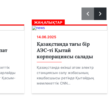
ЖАҢАЛЫҚТАР
14.06.2025
Қазақстанда тағы бір
пат
АЭС-ті Қытай
корпорациясы салады
еттік
Қазақстанда екінші атом электр
абарлайды
станциясын салу жобасының
нт Қасым-
көшбасшысы ретінде Қытайдың
мемлекеттік CNN...