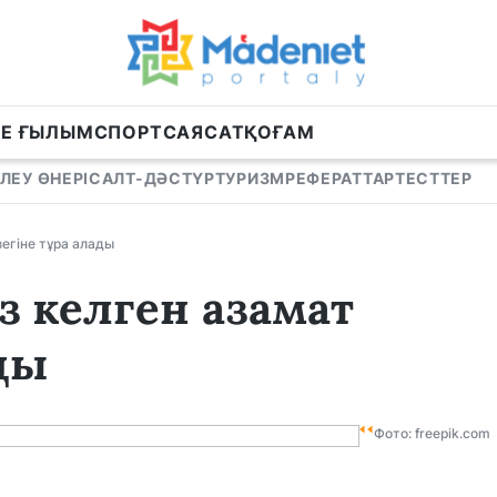
НЕ ҒЫЛЫМ
СПОРТ
САЯСАТ
ҚОҒАМ
ЛЕУ ӨНЕРІ
САЛТ-ДӘСТҮР
ТУРИЗМ
РЕФЕРАТТАР
ТЕСТТЕР
зегіне тұра алады
з келген азамат
ады
Фото: freepik.com