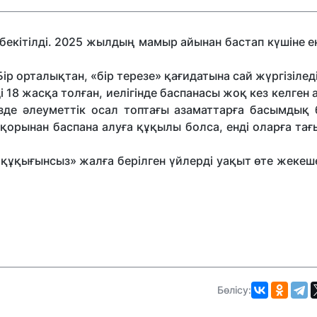
екітілді.
2025 жылдың мамыр айынан бастап күшіне ен
ір орталықтан, «бір терезе» қағидатына сай жүргізіледі
і 18 жасқа толған, иелігінде баспанасы жоқ кез келген 
езде әлеуметтік
осал топтағы азаматтарға
басымдық б
 қорынан баспана алуға құқылы болса, енді оларға та
у құқығынсыз» жалға берілген үйлерді
уақыт өте жекеше
Бөлісу: