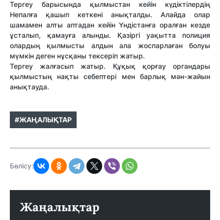
Тергеу барысында қылмыстан кейін күдіктілердің
Непалға қашып кеткені анықталды. Алайда олар
шамамен алты аптадан кейін Үндістанға оралған кезде
ұсталып, қамауға алынды. Қазіргі уақытта полиция
олардың қылмысты алдын ала жоспарлаған болуы
мүмкін деген нұсқаны тексеріп жатыр.
Тергеу жалғасып жатыр. Құқық қорғау органдары
қылмыстың нақты себептері мен барлық мән-жайын
анықтауда.
#ЖАҢАЛЫҚТАР
Бөлісу:
Жаңалықтар