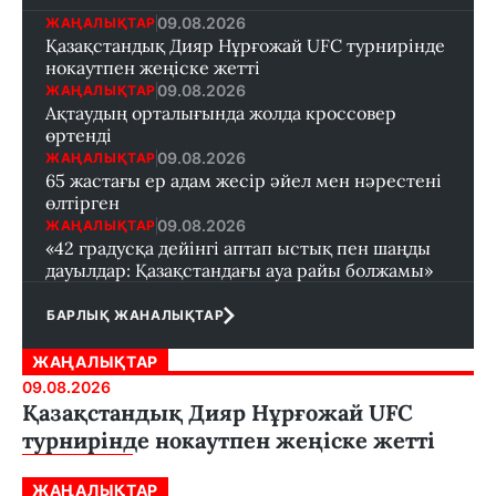
09.08.2026
ЖАҢАЛЫҚТАР
Қазақстандық Дияр Нұрғожай UFC турнирінде
нокаутпен жеңіске жетті
09.08.2026
ЖАҢАЛЫҚТАР
Ақтаудың орталығында жолда кроссовер
өртенді
09.08.2026
ЖАҢАЛЫҚТАР
65 жастағы ер адам жесір әйел мен нәрестені
өлтірген
09.08.2026
ЖАҢАЛЫҚТАР
«42 градусқа дейінгі аптап ыстық пен шаңды
дауылдар: Қазақстандағы ауа райы болжамы»
БАРЛЫҚ ЖАНАЛЫҚТАР
ЖАҢАЛЫҚТАР
09.08.2026
Қазақстандық Дияр Нұрғожай UFC
турнирінде нокаутпен жеңіске жетті
ЖАҢАЛЫҚТАР