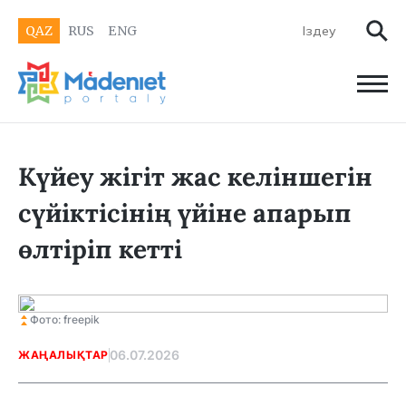
QAZ
RUS
ENG
Күйеу жігіт жас келіншегін
сүйіктісінің үйіне апарып
өлтіріп кетті
Фото: freepik
06.07.2026
ЖАҢАЛЫҚТАР