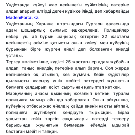
Үндістанда күйеуі жас келіншегін сүйіктісінің пәтеріне
алдап апарып өлтірді деген күдікке ілінді, деп хабарлайды
MadeniPortal.kz.
Үндістанның Харьяна штатындағы Гургаон қаласында
адам шошырлық қылмыс әшкереленді. Полицейлер
небәрі үш ай бұрын шаңырақ көтерген 22 жастағы
келіншектің өліміне қатысты оның күйеуі мен күйеуінің
бұрыннан бірге жүрген әйелі деп болжанған әйелді
ұстады.
Тергеу мәліметінше, күдікті 25 жастағы ер адам жұбайын
алдап, таныс әйелдің пәтеріне алып барған. Сол жерде
келіншекке оқ атылып, көз жұмған. Кейін күдіктілер
қылмысты жасыру үшін мәйітті пәтердегі жуынатын
бөлмеге қалдырып, есікті сыртынан құлыптап кеткен.
Марқұмның анасы қызының жоғалып кеткені туралы
полицияға мамыр айында хабарлаған. Оның айтуынша,
күйеуінің отбасы жас әйелдің қайда екенін нақты айтпай,
полицияға жүгінбеуге көндіруге тырысқан. Біраз
уақыттан кейін тәртіп сақшылары пәтерді тексеру
барысында жуынатын бөлмеден әйелдің ыдырай
бастаған мәйітін тапқан.