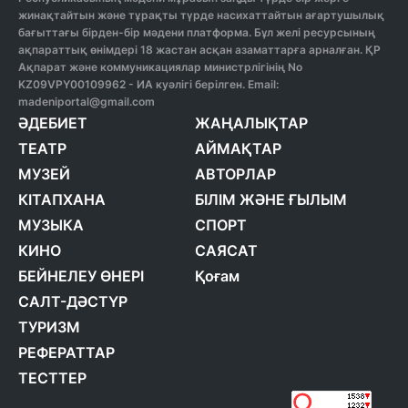
жинақтайтын және тұрақты түрде насихаттайтын ағартушылық
бағыттағы бірден-бір мәдени платформа. Бұл желі ресурсының
ақпараттық өнімдері 18 жастан асқан азаматтарға арналған. ҚР
Ақпарат және коммуникациялар министрлігінің No
KZ09VPY00109962 - ИА куәлігі берілген. Email:
madeniportal@gmail.com
ӘДЕБИЕТ
ЖАҢАЛЫҚТАР
ТЕАТР
АЙМАҚТАР
МУЗЕЙ
АВТОРЛАР
КІТАПХАНА
БІЛІМ ЖӘНЕ ҒЫЛЫМ
МУЗЫКА
СПОРТ
КИНО
САЯСАТ
БЕЙНЕЛЕУ ӨНЕРІ
Қоғам
САЛТ-ДӘСТҮР
ТУРИЗМ
РЕФЕРАТТАР
ТЕСТТЕР