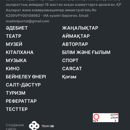
ақпараттық өнімдері 18 жастан асқан азаматтарға арналған. ҚР
Ақпарат және коммуникациялар министрлігінің No
KZ09VPY00109962 - ИА куәлігі берілген. Email:
madeniportal@gmail.com
ӘДЕБИЕТ
ЖАҢАЛЫҚТАР
ТЕАТР
АЙМАҚТАР
МУЗЕЙ
АВТОРЛАР
КІТАПХАНА
БІЛІМ ЖӘНЕ ҒЫЛЫМ
МУЗЫКА
СПОРТ
КИНО
САЯСАТ
БЕЙНЕЛЕУ ӨНЕРІ
Қоғам
САЛТ-ДӘСТҮР
ТУРИЗМ
РЕФЕРАТТАР
ТЕСТТЕР
Создание
сайта: