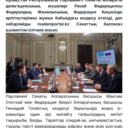
делегациясының мүшелері Ресей Федерациясы
Федералдық Жиналысының Федерация Кеңесінде
әріптестерімен жұмыс бабындағы кездесу өткізді, деп
хабарлайды madeniportal.kz Сенаттың баспасөз
қызметіне сілтеме жасап.
Парламент Сенаты Аппаратының басшысы Максим
Споткай мен Федерация Кеңесі Аппаратының басшысы
Геннадий Головтың кездесуі барысында өзара іс-
қимылды одан әрі нығайту талқылаудың негізгі
тақырыбы болды. Тараптар сондай-ақ ынтымақтастық
туралы тиісті меморандумды әзірлеу және оған қол қою