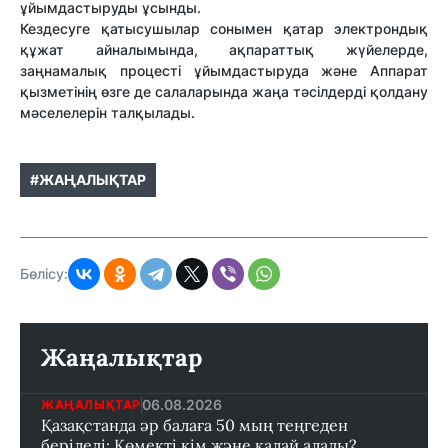
ұйымдастыруды ұсынды.
Кездесуге қатысушылар сонымен қатар электрондық
құжат айналымында, ақпараттық жүйелерде,
заңнамалық процесті ұйымдастыруда және Аппарат
қызметінің өзге де салаларында жаңа тәсілдерді қолдану
мәселелерін талқылады.
#ЖАҢАЛЫҚТАР
Бөлісу:
Жаңалықтар
06.08.2026
ЖАҢАЛЫҚТАР
Қазақстанда әр балаға 50 мың теңгеден
беріледі: Көмекті кім және қалай алады?