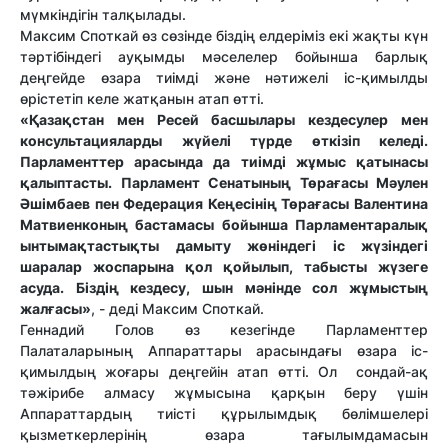
мүмкіндігін талқылады.
Максим Споткай өз сөзінде біздің елдеріміз екі жақты күн
тәртібіндегі ауқымды мәселелер бойынша барлық
деңгейде өзара тиімді және нәтижелі іс-қимылды
өрістетіп келе жатқанын атап өтті.
«Қазақстан мен Ресей басшылары кездесулер мен
консультацияларды жүйелі түрде өткізіп келеді.
Парламенттер арасында да тиімді жұмыс қатынасы
қалыптасты. Парламент Сенатының Төрағасы Мәулен
Әшімбаев пен Федерация Кеңесінің Төрағасы Валентина
Матвиенконың бастамасы бойынша Парламентаралық
ынтымақтастықты дамыту жөніндегі іс жүзіндегі
шаралар жоспарына қол қойылып, табысты жүзеге
асуда. Біздің кездесу, шын мәнінде сол жұмыстың
жалғасы»
, - деді Максим Споткай.
Геннадий Голов өз кезегінде Парламенттер
Палаталарының Аппараттары арасындағы өзара іс-
қимылдың жоғары деңгейін атап өтті. Ол сондай-ақ
тәжірибе алмасу жұмысына қарқын беру үшін
Аппараттардың тиісті құрылымдық бөлімшелері
қызметкерлерінің өзара тағылымдамасын