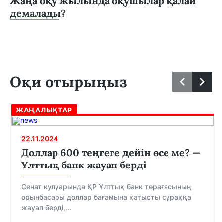
Жаңа оқу жылында оқушылар қалай
демалады?
Оқи отырыңыз
ЖАҢАЛЫҚТАР
22.11.2024
Доллар 600 теңгеге дейін өсе ме? —
Ұлттық банк жауап берді
Сенат кулуарында ҚР Ұлттық банк төрағасының
орынбасары доллар бағамына қатысты сұраққа
жауап берді,...