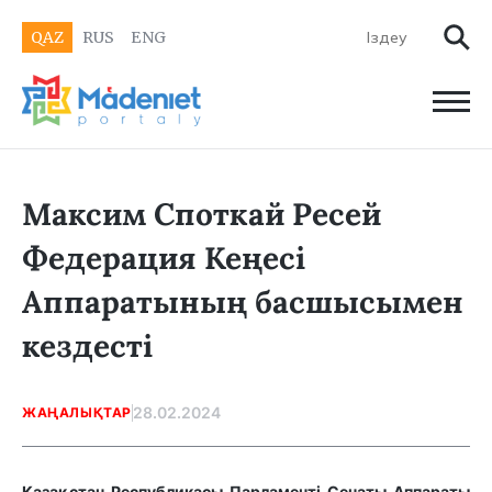
QAZ
RUS
ENG
Максим Споткай Ресей
Федерация Кеңесі
Аппаратының басшысымен
кездесті
28.02.2024
ЖАҢАЛЫҚТАР
Қазақстан Республикасы Парламенті Сенаты Аппараты