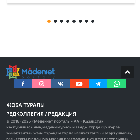
ЖОБА ТУРАЛЫ
РЕДКОЛЛЕГИЯ
/
РЕДАКЦИЯ
© 2018-2025 «Мәдениет порталы» АА - Қазақстан
Республикасының мәдени мұрасын заңды түрде бір жерге
жинақтайтын және тұрақты түрде насихаттайтын ағартушылық
бағыттағы бірден-бір мәдени платформа. Бұл желі ресурсының