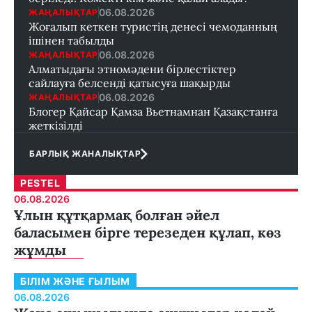
06.08.2026
ЖАҢАЛЫҚТАР
Жоғалып кеткен туристің денесі чемоданның
ішінен табылды
06.08.2026
ЖАҢАЛЫҚТАР
Алматыдағы этномәдени бірлестіктер
сайлауға белсенді қатысуға шақырды
06.08.2026
ЖАҢАЛЫҚТАР
Блогер Қайсар Қамза Вьетнамнан Қазақстанға
жеткізілді
БАРЛЫҚ ЖАНАЛЫҚТАР
PESTEL
06.08.2026
Ұлын құтқармақ болған әйел
баласымен бірге терезеден құлап, көз
жұмды
БІЛІМ ЖӘНЕ ҒЫЛЫМ
06.08.2026