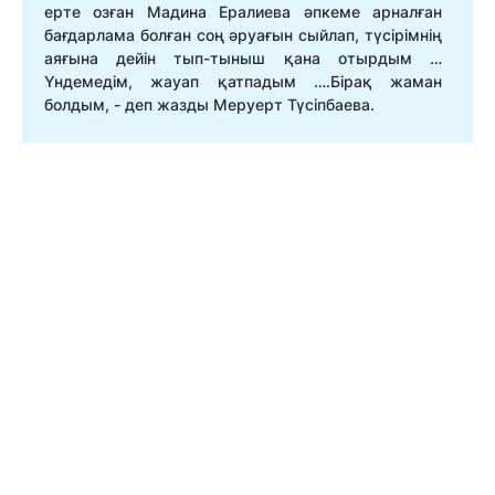
ерте озған Мадина Ералиева әпкеме арналған
бағдарлама болған соң әруағын сыйлап, түсірімнің
аяғына дейін тып-тыныш қана отырдым …
Үндемедім, жауап қатпадым ….Бірақ жаман
болдым, - деп жазды Меруерт Түсіпбаева.