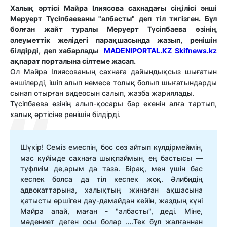
Халық әртісі Майра Ілиясова сахнадағы сіңілісі әнші
Меруерт Түсіпбаеваны "албасты" деп тіл тигізген. Бұл
болған жайт туралы Меруерт Түсіпбаева өзінің
әлеуметтік желідегі парақшасында жазып, ренішін
білдірді, деп хабарлады
MADENIPORTAL.KZ
Skifnews.kz
ақпарат порталына сілтеме жасап.
Ол Майра Ілиясованың сахнаға дайындықсыз шығатын
әншілерді, ішіп алып немесе толық болып шығатындарды
сынап отырған видеосын салып, жазба жариялады.
Түсіпбаева өзінің алып-қосары бар екенін алға тартып,
халық әртісіне ренішін білдірді.
Шүкір! Семіз емеспін, бос сөз айтып күлдірмеймін,
мас күйімде сахнаға шықпаймын, ең бастысы —
туфлиім де,арым да таза. Бірақ, мен үшін бас
кеспек болса да тіл кеспек жоқ. Әлибидің
адвокаттарына, халықтың жинаған ақшасына
қатысты өршіген дау-дамайдан кейін, жаздың күні
Майра апай, маған - "албасты", деді. Міне,
мәдениет деген осы болар ….Тек бұл жалғаннан