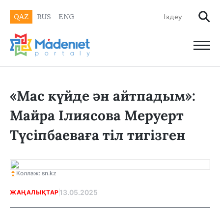
QAZ
RUS
ENG
«Мас күйде ән айтпадым»:
Майра Ілиясова Меруерт
Түсіпбаеваға тіл тигізген
Коллаж: sn.kz
13.05.2025
ЖАҢАЛЫҚТАР