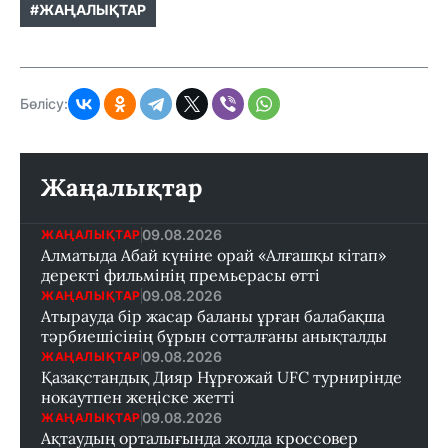
#ЖАҢАЛЫҚТАР
Бөлісу:
Жаңалықтар
09.08.2026
ЖАҢАЛЫҚТАР
Алматыда Абай күніне орай «Алғашқы кітап»
деректі фильмінің премьерасы өтті
09.08.2026
ЖАҢАЛЫҚТАР
Атырауда бір жасар баланы ұрған балабақша
тәрбиешісінің бұрын сотталғаны анықталды
09.08.2026
ЖАҢАЛЫҚТАР
Қазақстандық Дияр Нұрғожай UFC турнирінде
нокаутпен жеңіске жетті
09.08.2026
ЖАҢАЛЫҚТАР
Ақтаудың орталығында жолда кроссовер