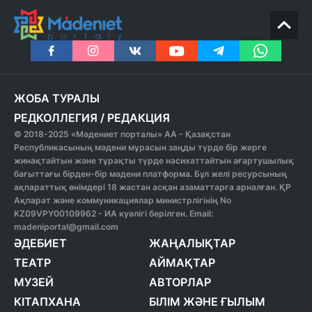
ЖОБА ТУРАЛЫ
РЕДКОЛЛЕГИЯ
/
РЕДАКЦИЯ
© 2018-2025 «Мәдениет порталы» АА - Қазақстан
Республикасының мәдени мұрасын заңды түрде бір жерге
жинақтайтын және тұрақты түрде насихаттайтын ағартушылық
бағыттағы бірден-бір мәдени платформа. Бұл желі ресурсының
ақпараттық өнімдері 18 жастан асқан азаматтарға арналған. ҚР
Ақпарат және коммуникациялар министрлігінің No
KZ09VPY00109962 - ИА куәлігі берілген. Email:
madeniportal@gmail.com
ӘДЕБИЕТ
ЖАҢАЛЫҚТАР
ТЕАТР
АЙМАҚТАР
МУЗЕЙ
АВТОРЛАР
КІТАПХАНА
БІЛІМ ЖӘНЕ ҒЫЛЫМ