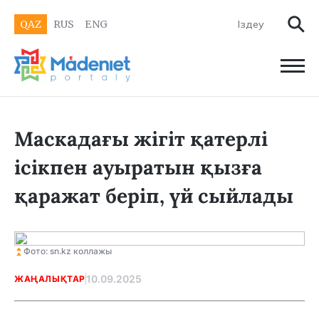
QAZ
RUS
ENG
Маскадағы жігіт қатерлі
ісікпен ауыратын қызға
қаражат беріп, үй сыйлады
Фото: sn.kz коллажы
10.09.2025
ЖАҢАЛЫҚТАР