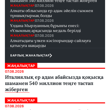
шамамен 540 миллион теңге тастап жіберген
07.08.2026
ЖАҢАЛЫҚТАР
Алматы облысында ер адам әйелін сыммен
тұншықтырмақ болды
07.08.2026
ЖАҢАЛЫҚТАР
Ұлдана Мырзуанның бұрынғы енесі:
«Ұлымның арқасында медаль берілді
07.08.2026
ЖАҢАЛЫҚТАР
Алматыдағы үлкен кәсіпорындар сайлауға
қатысуға шақырды
БАРЛЫҚ ЖАНАЛЫҚТАР
ЖАҢАЛЫҚТАР
07.08.2026
Италиялық ер адам абайсызда қоқысқа
шамамен 540 миллион теңге тастап
жіберген
ЖАҢАЛЫҚТАР
07.08.2026