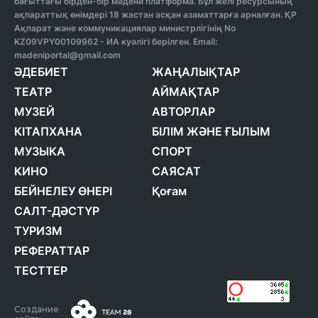
бағыттағы бірден-бір мәдени платформа. Бұл желі ресурсының
ақпараттық өнімдері 18 жастан асқан азаматтарға арналған. ҚР
Ақпарат және коммуникациялар министрлігінің No
KZ09VPY00109962 - ИА куәлігі берілген. Email:
madeniportal@gmail.com
ӘДЕБИЕТ
ЖАҢАЛЫҚТАР
ТЕАТР
АЙМАҚТАР
МУЗЕЙ
АВТОРЛАР
КІТАПХАНА
БІЛІМ ЖӘНЕ ҒЫЛЫМ
МУЗЫКА
СПОРТ
КИНО
САЯСАТ
БЕЙНЕЛЕУ ӨНЕРІ
Қоғам
САЛТ-ДӘСТҮР
ТУРИЗМ
РЕФЕРАТТАР
ТЕСТТЕР
Создание