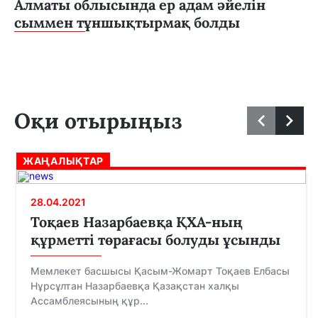
Алматы облысында ер адам әйелін
сыммен тұншықтырмақ болды
Оқи отырыңыз
ЖАҢАЛЫҚТАР
28.04.2021
Тоқаев Назарбаевқа ҚХА-ның
құрметті төрағасы болуды ұсынды
Мемлекет басшысы Қасым-Жомарт Тоқаев Елбасы
Нұрсұлтан Назарбаевқа Қазақстан халқы
Ассамблеясының құр...