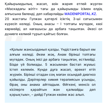
Қайырымдылық жасап, өзін жария етпей жүрген
«Маскадағы жігіт» тағы да қайырымды ісімен елдің
алғысына бөленді, деп хабарлайды
MADENIPORTAL.KZ.
20 жастағы Гүлжан қатерлі ісіктің 3-ші сатысымен
күресіп келеді. Оның анасы – І топтағы мүгедек, көзі
көрмейді, ал нағашысы да арбаға таңылған. Әкесі ол
дүниеге келмей тұрып қайтыс болған.
«Қолым жансызданып қалды. Үндістанға барып ем
алғым келеді. Әкем жоқ. Анам бірінші топтағы
мүгедек. Оның інісі де арбаға таңылған, естімейді.
Бізде үй болмады. 5 жасымнан бастап жұмыс
істеп келемін. Күнде дұға жасап, әрекет етіп
жүрмін. Бірінші отадан соң маған осындай диагноз
қойылды. Дәрігерлер химия терапиясын ұсынды,
бірақ оны анама айтпадым. Өйткені, менсіз ол
кісілерге қарайтын жан қалмайды деп
қорықтым», – дейді Гүлжан көзіне жас алып.