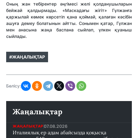
Оның жан тебірентер әңгімесі желі қолданушыларын
бейжай қалдырмады. «Маскадағы жігіт» Гүлжанға
қаржылай көмек көрсетіп қана қоймай, қалаған кәсібін
ашуға демеу болатынын айтты. Сонымен қатар, Гүлжан
мен анасына жаңа баспана сыйлап, үлкен қуаныш
сыйлады.
#ЖАҢАЛЫҚТАР
Бөлісу:
Жаңалықтар
07.08.2026
ЖАҢАЛЫҚТАР
Италиялық ер адам абайсызда қоқысқа