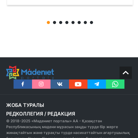
ЖОБА ТУРАЛЫ
РЕДКОЛЛЕГИЯ
/
РЕДАКЦИЯ
© 2018-2025 «Мәдениет порталы» АА - Қазақстан
Республикасының мәдени мұрасын заңды түрде бір жерге
жинақтайтын және тұрақты түрде насихаттайтын ағартушылық