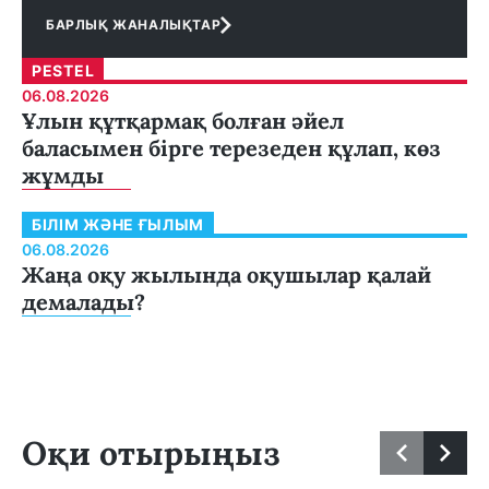
БАРЛЫҚ ЖАНАЛЫҚТАР
PESTEL
06.08.2026
Ұлын құтқармақ болған әйел
баласымен бірге терезеден құлап, көз
жұмды
БІЛІМ ЖӘНЕ ҒЫЛЫМ
06.08.2026
Жаңа оқу жылында оқушылар қалай
демалады?
Оқи отырыңыз