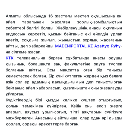
Алматы облысында 16 жастағы мектеп оқушысына екі
әйел тарапынан жасалған зорлық-зомбылықтың
себептері белгілі болды. Жәбірленушінің анасы оқиғаның
видеосын көрсетіп, қызын бейтаныс екі әйелдің ұрлап
әкетіп, соққыға жығып, жыныстық зорлық жасағанын
айтты, деп хабарлайды
MADENIPORTAL.KZ
Azattyq Rýhy
-
на сілтеме жасап.
КТК
телеканалына берген сұхбатында анасы оқушы
қызының болашақта заң факультетіне оқуға түспек
болғанын айтты. Осы мақсатта оған бір танысы
көмектеспек болған. Бір күні күтпеген жерден қыз балаға
өзін сол ер адамның қалыңдығымын деп таныстырған
бейтаныс әйел хабарласып, қызғаныштан оны жазалауды
ұйғарған.
Күдіктілердің бірі қызды көлікке күштеп отырғызып,
қолын темекімен күйдірген. Кейін оны елсіз жерге
апарып, аяусыз ұрып-соғып, тіпті аяқтарын сүйгізуге
мәжбүрлеген. Анасының айтуынша, олар одан әрі қызды
қорлап, сорақы әрекеттерге барған.