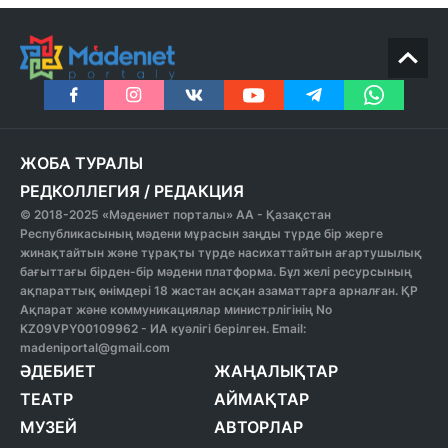
ЖОБА ТУРАЛЫ
РЕДКОЛЛЕГИЯ
/
РЕДАКЦИЯ
© 2018-2025 «Мәдениет порталы» АА - Қазақстан
Республикасының мәдени мұрасын заңды түрде бір жерге
жинақтайтын және тұрақты түрде насихаттайтын ағартушылық
бағыттағы бірден-бір мәдени платформа. Бұл желі ресурсының
ақпараттық өнімдері 18 жастан асқан азаматтарға арналған. ҚР
Ақпарат және коммуникациялар министрлігінің No
KZ09VPY00109962 - ИА куәлігі берілген. Email:
madeniportal@gmail.com
ӘДЕБИЕТ
ЖАҢАЛЫҚТАР
ТЕАТР
АЙМАҚТАР
МУЗЕЙ
АВТОРЛАР