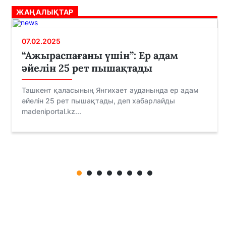
ЖАҢАЛЫҚТАР
07.02.2025
“Ажыраспағаны үшін”: Ер адам
әйелін 25 рет пышақтады
Ташкент қаласының Янгихает ауданында ер адам
әйелін 25 рет пышақтады, деп хабарлайды
madeniportal.kz...