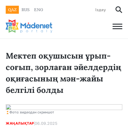
QAZ
RUS
ENG
Мектеп оқушысын ұрып-
соғып, зорлаған әйелдердің
оқиғасының мән-жайы
белгілі болды
Фото: видеодан скриншот
06.09.2025
ЖАҢАЛЫҚТАР