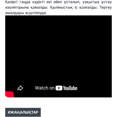
Қазіргі таңда күдікті екі әйел ұсталып, уақытша ұстау
изоляторына қамалды. Қылмыстық іс қозғалды. Тергеу
амалдары жүргізілуде.
#ЖАҢАЛЫҚТАР